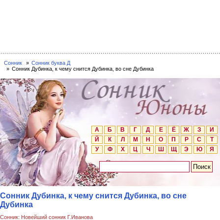
Сонник
Сонник буква Д
Сонник Дубинка, к чему снится Дубинка, во сне Дубинка
А
Б
В
Г
Д
Е
Ё
Ж
З
И
Й
К
Л
М
Н
О
П
Р
С
Т
У
Ф
Х
Ц
Ч
Ш
Щ
Э
Ю
Я
Сонник Дубинка, к чему снится Дубинка, во сне
Дубинка
Сонник: Новейший сонник Г.Иванова