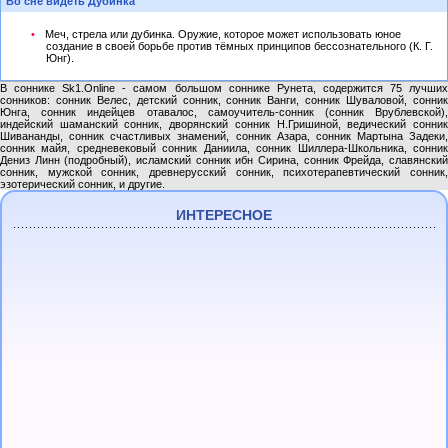
Во сне видеть Дубинка
Меч, стрела или дубинка. Оружие, которое может использовать юное
создание в своей борьбе против тёмных принципов бессознательного (К. Г.
Юнг).
В соннике Sk1.Online - самом большом соннике Рунета, содержится 75 лучших
сонников: сонник Велес, детский сонник, сонник Ванги, сонник Шуваловой, сонник
Юнга, сонник индейцев отавалос, самоучитель-сонник (сонник Врублевской),
индейский шаманский сонник, дворянский сонник Н.Гришиной, ведический сонник
Шивананды, сонник счастливых знамений, сонник Азара, сонник Мартына Задеки,
сонник майя, средневековый сонник Даниила, сонник Шиллера-Школьника, сонник
Дениз Линн (подробный), исламский сонник ибн Сирина, сонник Фрейда, славянский
сонник, мужской сонник, древнерусский сонник, психотерапевтический сонник,
эзотерический сонник, и другие.
ИНТЕРЕСНОЕ