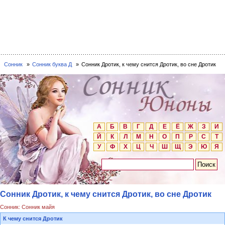
Сонник
Сонник буква Д
Сонник Дротик, к чему снится Дротик, во сне Дротик
А
Б
В
Г
Д
Е
Ё
Ж
З
И
Й
К
Л
М
Н
О
П
Р
С
Т
У
Ф
Х
Ц
Ч
Ш
Щ
Э
Ю
Я
Сонник Дротик, к чему снится Дротик, во сне Дротик
Сонник: Сонник майя
К чему снится Дротик