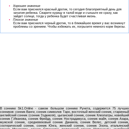
Хорошее значение
Если вам приснился красный дротик, то сегодня благоприятный день для
зачатия ребенка. Сварите курицу в талой воде и съешьте ее сразу, как
зайдет солнце, тогда у ребенка будет счастливая жизнь.
Плохое значение
Если вам приснился черный дротик, то в ближайшее время у вас возникнут
проблемы со зрением. Чтобы избежать их, погрызите немного корм березы.
В соннике Sk1.Online - самом большом соннике Рунета, содержится 75 лучших
сонников: сонник Ванги, сонник символов Таро, восточный женский сонник, старинный
английский сонник (сонник Зэдкиеля), цыганский сонник, сонник Клеопатры, новейший
сонник Г.Иванова, сонник Фрейда, сонник Нострадамуса, сонник майя, сонник Азара,
мужской сонник, средневековый сонник Даниила, сонник Велес, детский сонник,
эзотерический сонник, сонник Юнга, женский сонник, сонник Эзопа, итальянский