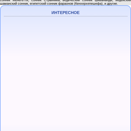
сонник Менегетти, сонник Странника, ведический сонник Шивананды, индейский
шаманский сонник, египетский сонник фараонов (Кенхерхепешефа), и другие.
ИНТЕРЕСНОЕ