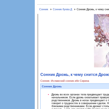
Сонник
Сонник буква Д
Сонник Дрожь, к чему сни
Сонник Дрожь, к чему снится Дрож
Сонник: Исламский сонник ибн Сирина
Сонник Дрожь
Дрожь во всех органах тела предвещает труд
начальником. Если дрожь охватывает правую 
родственников. Дрожь в ногах предвещает о 
говорит о трудностях в совершении сделок. 
близкими родственниками. Если дрожат стопы,