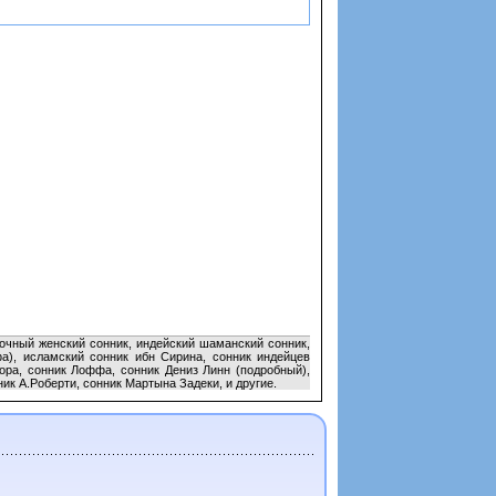
точный женский сонник, индейский шаманский сонник,
фа), исламский сонник ибн Сирина, сонник индейцев
гора, сонник Лоффа, сонник Дениз Линн (подробный),
к А.Роберти, сонник Мартына Задеки, и другие.