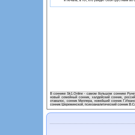
и печаль, а тот, кто увидит себя грустным во 
В соннике Sk1.Online - самом большом соннике Руне
новый семейный сонник, халдейский сонник, россий
отавалос, сонник Миллера, новейший сонник Г.Ивано
сонник Шереминской, психоаналитический сонник В.Са