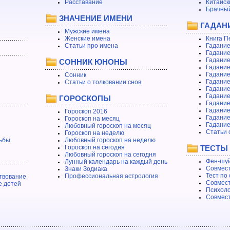
Расставание
Китайск
Брачный
ЗНАЧЕНИЕ ИМЕНИ
ГАДАН
Мужские имена
Женские имена
Книга П
Статьи про имена
Гадание
Гадание
Гадание
СОННИК ЮНОНЫ
Гадание
Гадание
Сонник
Гадание
Статьи о толковании снов
Гадание
Гадание
ГОРОСКОПЫ
Гадание
Гадание
Гороскоп 2016
Гадани
Гороскоп на месяц
Гадание
Любовный гороскоп на месяц
Статьи 
Гороскоп на неделю
ьбы
Любовный гороскоп на неделю
Гороскоп на сегодня
ТЕСТЫ
Любовный гороскоп на сегодня
Фен-шуй
Лунный календарь на каждый день
Совмест
Знаки Зодиака
Тест по
Профессиональная астрология
твование
Совмест
е детей
Психоло
Совмест