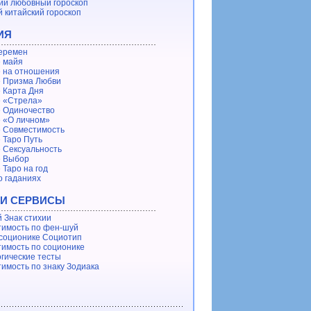
ий любовный гороскоп
 китайский гороскоп
ИЯ
еремен
 майя
 на отношения
 Призма Любви
 Карта Дня
 «Стрела»
 Одиночество
 «О личном»
 Совместимость
 Таро Путь
 Сексуальность
е Выбор
 Таро на год
о гаданиях
 И СЕРВИСЫ
 Знак стихии
имость по фен-шуй
 соционике Социотип
имость по соционике
гические тесты
имость по знаку Зодиака