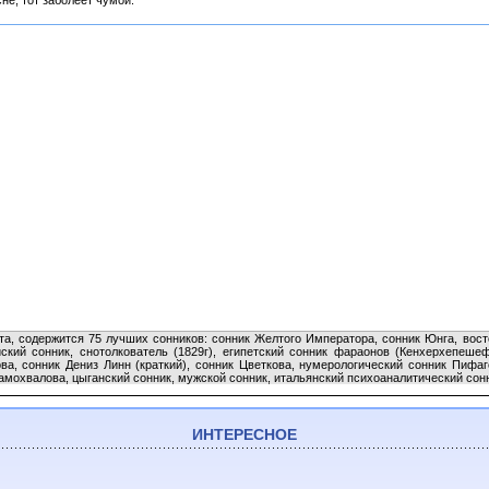
сне, тот заболеет чумой.
та, содержится 75 лучших сонников: сонник Желтого Императора, сонник Юнга, вос
ский сонник, снотолкователь (1829г), египетский сонник фараонов (Кенхерхепеше
ва, сонник Дениз Линн (краткий), сонник Цветкова, нумерологический сонник Пифа
мохвалова, цыганский сонник, мужской сонник, итальянский психоаналитический сонни
ИНТЕРЕСНОЕ