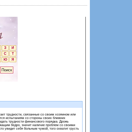
З
И
С
Т
Ю
Я
тает трудности, связанные со своим хозяином или
ется испытаниям со стороны своих ближних
жидать трудности финансового порядка. Дрожь
рожащим бедро, значит наличие проблем со своими
то увидит себя больным чумой, того охватит грусть