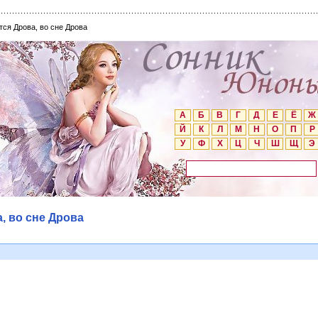
тся Дрова, во сне Дрова
А
Б
В
Г
Д
Е
Ё
Ж
Й
К
Л
М
Н
О
П
Р
У
Ф
Х
Ц
Ч
Ш
Щ
Э
, во сне Дрова