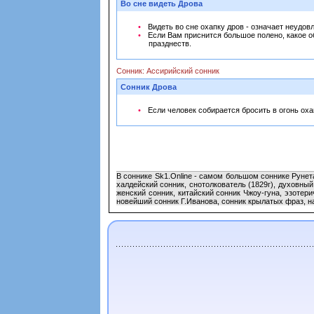
Во сне видеть Дрова
Видеть во сне охапку дров - означает неудо
Если Вам приснится большое полено, какое о
празднеств.
Сонник: Ассирийский сонник
Сонник Дрова
Если человек собирается бросить в огонь охап
В соннике Sk1.Online - самом большом соннике Рунет
халдейский сонник, снотолкователь (1829г), духовны
женский сонник, китайский сонник Чжоу-гуна, эзотер
новейший сонник Г.Иванова, сонник крылатых фраз, н