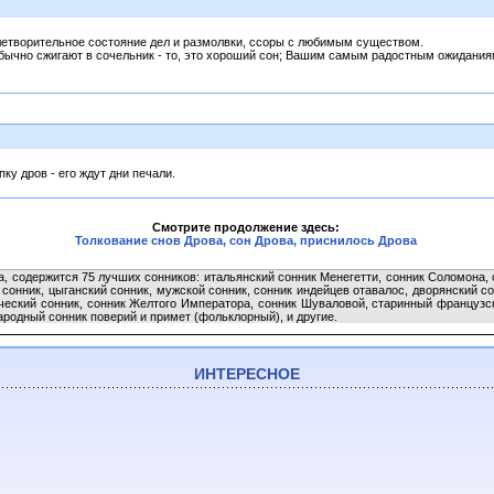
влетворительное состояние дел и размолвки, ссоры с любимым существом.
бычно сжигают в сочельник - то, это хороший сон; Вашим самым радостным ожидания
ку дров - его ждут дни печали.
Смотрите продолжение здесь:
Толкование снов Дрова, сон Дрова, приснилось Дрова
а, содержится 75 лучших сонников: итальянский сонник Менегетти, сонник Соломона,
й сонник, цыганский сонник, мужской сонник, сонник индейцев отавалос, дворянский 
ический сонник, сонник Желтого Императора, сонник Шуваловой, старинный французск
ародный сонник поверий и примет (фольклорный), и другие.
ИНТЕРЕСНОЕ