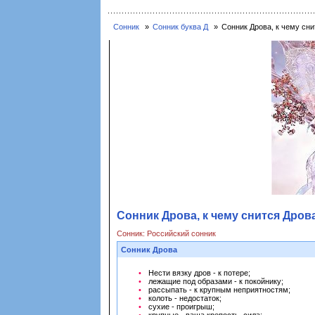
Сонник
Сонник буква Д
Сонник Дрова, к чему сни
Сонник Дрова, к чему снится Дрова
Сонник: Российский сонник
Сонник Дрова
Нести вязку дров - к потере;
лежащие под образами - к покойнику;
рассыпать - к крупным неприятностям;
колоть - недостаток;
сухие - проигрыш;