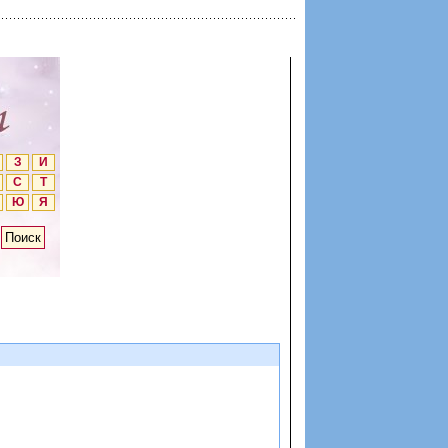
З
И
С
Т
Ю
Я