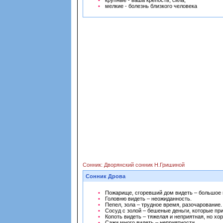
крупные - ваша крепость, сила;
мелкие - болезнь близкого человека
Сонник: Дворянский сонник Н.Гришиной
Сонник Дрова
Пожарище, сгоревший дом видеть – большое 
Головню видеть – неожиданность.
Пепел, зола – трудное время, разочарование.
Сосуд с золой – бешеные деньги, которые пр
Копоть видеть – тяжелая и неприятная, но х
Сажи много видеть – неприятности.