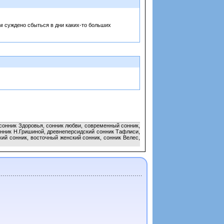
м суждено сбыться в дни каких-то больших
 сонник Здоровья, сонник любви, современный сонник,
сонник Н.Гришиной, древнеперсидский сонник Тафлиси,
ий сонник, восточный женский сонник, сонник Велес,