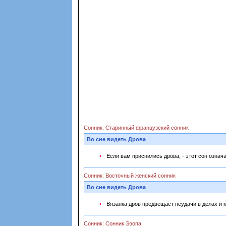
Сонник: Старинный французский сонник
Во сне видеть Дрова
Если вам приснились дрова, - этот сон означ
Сонник: Восточный женский сонник
Во сне видеть Дрова
Вязанка дров предвещает неудачи в делах и 
Сонник: Сонник Эзопа