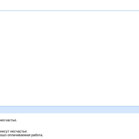
несчастье.
инесут несчастье.
орошо оплачиваемая работа.