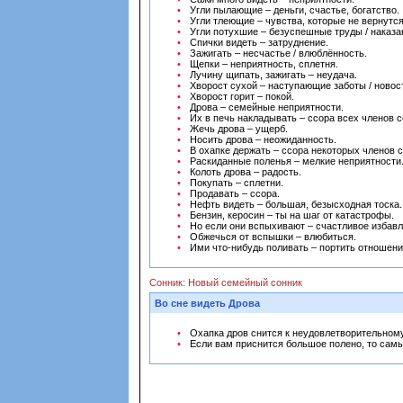
Угли пылающие – деньги, счастье, богатство.
Угли тлеющие – чувства, которые не вернутся
Угли потухшие – безуспешные труды / наказа
Спички видеть – затруднение.
Зажигать – несчастье / влюблённость.
Щепки – неприятность, сплетня.
Лучину щипать, зажигать – неудача.
Хворост сухой – наступающие заботы / новос
Хворост горит – покой.
Дрова – семейные неприятности.
Их в печь накладывать – ссора всех членов 
Жечь дрова – ущерб.
Носить дрова – неожиданность.
В охапке держать – ссора некоторых членов 
Раскиданные поленья – мелкие неприятности
Колоть дрова – радость.
Покупать – сплетни.
Продавать – ссора.
Нефть видеть – большая, безысходная тоска.
Бензин, керосин – ты на шаг от катастрофы.
Но если они вспыхивают – счастливое избавл
Обжечься от вспышки – влюбиться.
Ими что-нибудь поливать – портить отношени
Сонник: Новый семейный сонник
Во сне видеть Дрова
Охапка дров снится к неудовлетворительном
Если вам приснится большое полено, то сам