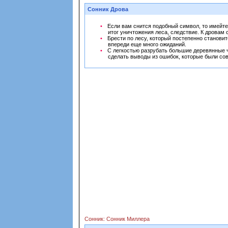
Сонник Дрова
Если вам снится подобный символ, то имейте 
итог уничтожения леса, следствие. К дровам
Брести по лесу, который постепенно становит
впереди еще много ожиданий.
С легкостью разрубать большие деревянные чу
сделать выводы из ошибок, которые были со
Сонник: Сонник Миллера