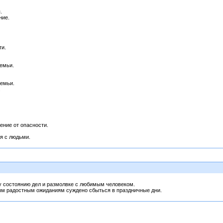
.
ние.
ти.
семьи.
семьи.
.
ение от опасности.
я с людьми.
у состоянию дел и размолвке с любимым человеком.
ым радостным ожиданиям суждено сбыться в праздничные дни.