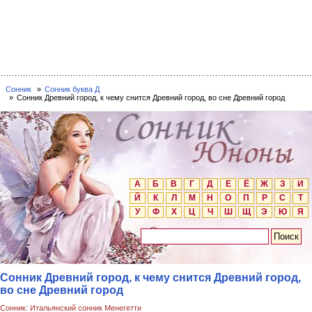
Сонник
Сонник буква Д
Сонник Древний город, к чему снится Древний город, во сне Древний город
А
Б
В
Г
Д
Е
Ё
Ж
З
И
Й
К
Л
М
Н
О
П
Р
С
Т
У
Ф
Х
Ц
Ч
Ш
Щ
Э
Ю
Я
Сонник Древний город, к чему снится Древний город,
во сне Древний город
Сонник: Итальянский сонник Менегетти