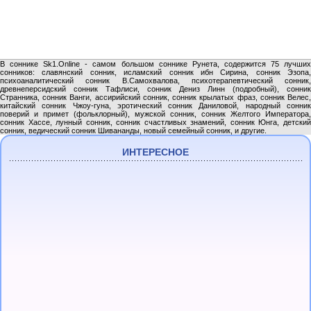
В соннике Sk1.Online - самом большом соннике Рунета, содержится 75 лучших
сонников: славянский сонник, исламский сонник ибн Сирина, сонник Эзопа,
психоаналитический сонник В.Самохвалова, психотерапевтический сонник,
древнеперсидский сонник Тафлиси, сонник Дениз Линн (подробный), сонник
Странника, сонник Ванги, ассирийский сонник, сонник крылатых фраз, сонник Велес,
китайский сонник Чжоу-гуна, эротический сонник Даниловой, народный сонник
поверий и примет (фольклорный), мужской сонник, сонник Желтого Императора,
сонник Хассе, лунный сонник, сонник счастливых знамений, сонник Юнга, детский
сонник, ведический сонник Шивананды, новый семейный сонник, и другие.
ИНТЕРЕСНОЕ