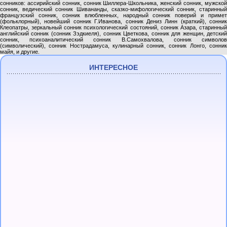
сонников: ассирийский сонник, сонник Шиллера-Школьника, женский сонник, мужской
сонник, ведический сонник Шивананды, сказко-мифологический сонник, старинный
французский сонник, сонник влюбленных, народный сонник поверий и примет
(фольклорный), новейший сонник Г.Иванова, сонник Дениз Линн (краткий), сонник
Клеопатры, зеркальный сонник психологический состояний, сонник Азара, старинный
английский сонник (сонник Зэдкиеля), сонник Цветкова, сонник для женщин, детский
сонник, психоаналитический сонник В.Самохвалова, сонник символов
(символический), сонник Нострадамуса, кулинарный сонник, сонник Лонго, сонник
майя, и другие.
ИНТЕРЕСНОЕ