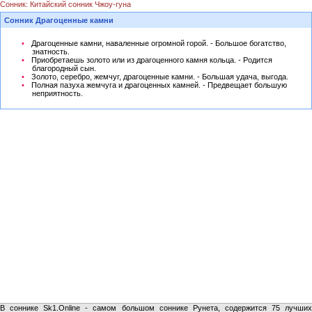
Сонник: Китайский сонник Чжоу-гуна
Сонник Драгоценные камни
Драгоценные камни, наваленные огромной горой. - Большое богатство,
знатность.
Приобретаешь золото или из драгоценного камня кольца. - Родится
благородный сын.
Золото, серебро, жемчуг, драгоценные камни. - Большая удача, выгода.
Полная пазуха жемчуга и драгоценных камней. - Предвещает большую
неприятность.
В соннике Sk1.Online - самом большом соннике Рунета, содержится 75 лучших