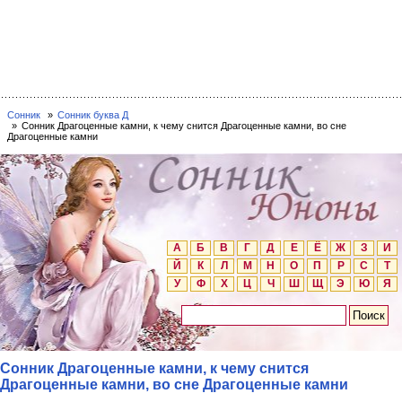
Сонник
Сонник буква Д
Сонник Драгоценные камни, к чему снится Драгоценные камни, во сне
Драгоценные камни
А
Б
В
Г
Д
Е
Ё
Ж
З
И
Й
К
Л
М
Н
О
П
Р
С
Т
У
Ф
Х
Ц
Ч
Ш
Щ
Э
Ю
Я
Сонник Драгоценные камни, к чему снится
Драгоценные камни, во сне Драгоценные камни