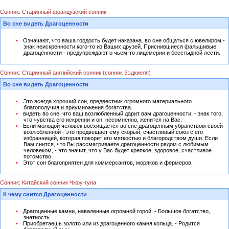
Сонник: Старинный французский сонник
Во сне видеть Драгоценности
Означают, что ваша гордость будет наказана. во сне общаться с ювелиром -
знак неискренности кого-то из Ваших друзей. Приснившиеся фальшивые
драгоценности - предупреждают о чьем-то лицемерии и бесстыдной лести.
Сонник: Старинный английский сонник (сонник Зэдкиеля)
Во сне видеть Драгоценности
Это всегда хороший сон, предвестник огромного материального
благополучия и приумножения богатства.
видеть во сне, что ваш возлюбленный дарит вам драгоценности, - знак того,
что чувства его искренни и он, несомненно, женится на Вас.
Если молодой человек восхищается во сне драгоценным убранством своей
возлюбленной - это предвещает ему скорый, счастливый союз с его
избранницей, которая покорит его мягкостью и благородством души. Если
Вам снится, что Вы рассматриваете драгоценности рядом с любимым
человеком, - это значит, что у Вас будет крепкое, здоровое, счастливое
потомство.
Этот сон благоприятен для коммерсантов, моряков и фермеров.
Сонник: Китайский сонник Чжоу-гуна
К чему снится Драгоценности
Драгоценные камни, наваленные огромной горой. - Большое богатство,
знатность.
Приобретаешь золото или из драгоценного камня кольца. - Родится