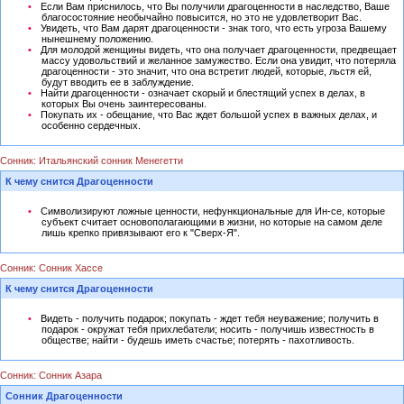
Если Вам приснилось, что Вы получили драгоценности в наследство, Ваше
благосостояние необычайно повысится, но это не удовлетворит Вас.
Увидеть, что Вам дарят драгоценности - знак того, что есть угроза Вашему
нынешнему положению.
Для молодой женщины видеть, что она получает драгоценности, предвещает
массу удовольствий и желанное замужество. Если она увидит, что потеряла
драгоценности - это значит, что она встретит людей, которые, льстя ей,
будут вводить ее в заблуждение.
Найти драгоценности - означает скорый и блестящий успех в делах, в
которых Вы очень заинтересованы.
Покупать их - обещание, что Вас ждет большой успех в важных делах, и
особенно сердечных.
Сонник: Итальянский сонник Менегетти
К чему снится Драгоценности
Символизируют ложные ценности, нефункциональные для Ин-се, которые
субъект считает основополагающими в жизни, но которые на самом деле
лишь крепко привязывают его к "Сверх-Я".
Сонник: Сонник Хассе
К чему снится Драгоценности
Видеть - получить подарок; покупать - ждет тебя неуважение; получить в
подарок - окружат тебя прихлебатели; носить - получишь известность в
обществе; найти - будешь иметь счастье; потерять - пахотливость.
Сонник: Сонник Азара
Сонник Драгоценности