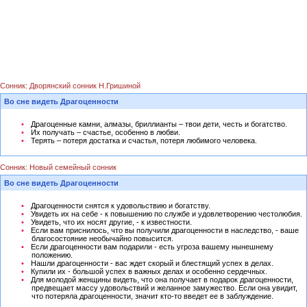
Сонник: Дворянский сонник Н.Гришиной
Во сне видеть Драгоценности
Драгоценные камни, алмазы, бриллианты – твои дети, честь и богатство.
Их получать – счастье, особенно в любви.
Терять – потеря достатка и счастья, потеря любимого человека.
Сонник: Новый семейный сонник
Во сне видеть Драгоценности
Драгоценности снятся к удовольствию и богатству.
Увидеть их на себе - к повышению по службе и удовлетворению честолюбия.
Увидеть, что их носят другие, - к известности.
Если вам приснилось, что вы получили драгоценности в наследство, - ваше
благосостояние необычайно повысится.
Если драгоценности вам подарили - есть угроза вашему нынешнему
положению.
Нашли драгоценности - вас ждет скорый и блестящий успех в делах.
Купили их - большой успех в важных делах и особенно сердечных.
Для молодой женщины видеть, что она получает в подарок драгоценности,
предвещает массу удовольствий и желанное замужество. Если она увидит,
что потеряла драгоценности, значит кто-то введет ее в заблуждение.