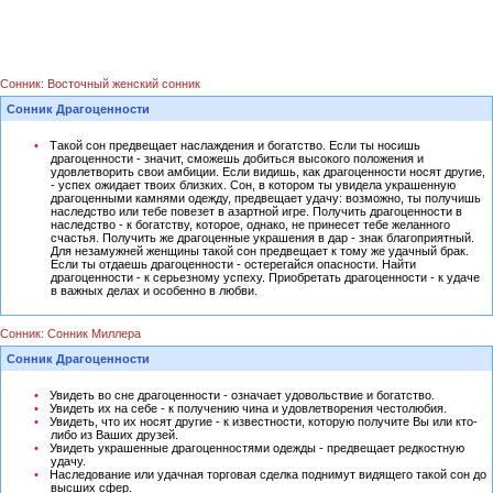
Сонник: Восточный женский сонник
Сонник Драгоценности
Такой сон предвещает наслаждения и богатство. Если ты носишь
драгоценности - значит, сможешь добиться высокого положения и
удовлетворить свои амбиции. Если видишь, как драгоценности носят другие,
- успех ожидает твоих близких. Сон, в котором ты увидела украшенную
драгоценными камнями одежду, предвещает удачу: возможно, ты получишь
наследство или тебе повезет в азартной игре. Получить драгоценности в
наследство - к богатству, которое, однако, не принесет тебе желанного
счастья. Получить же драгоценные украшения в дар - знак благоприятный.
Для незамужней женщины такой сон предвещает к тому же удачный брак.
Если ты отдаешь драгоценности - остерегайся опасности. Найти
драгоценности - к серьезному успеху. Приобретать драгоценности - к удаче
в важных делах и особенно в любви.
Сонник: Сонник Миллера
Сонник Драгоценности
Увидеть во сне драгоценности - означает удовольствие и богатство.
Увидеть их на себе - к получению чина и удовлетворения честолюбия.
Увидеть, что их носят другие - к известности, которую получите Вы или кто-
либо из Ваших друзей.
Увидеть украшенные драгоценностями одежды - предвещает редкостную
удачу.
Наследование или удачная торговая сделка поднимут видящего такой сон до
высших сфер.