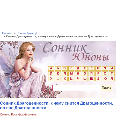
Сонник
Сонник буква Д
Сонник Драгоценности, к чему снится Драгоценности, во сне Драгоценности
А
Б
В
Г
Д
Е
Ё
Ж
З
И
Й
К
Л
М
Н
О
П
Р
С
Т
У
Ф
Х
Ц
Ч
Ш
Щ
Э
Ю
Я
Сонник Драгоценности, к чему снится Драгоценности,
во сне Драгоценности
Сонник: Российский сонник