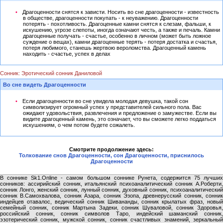
Драгоценности снятся к зависти. Носить во сне драгоценности - известность
в обществе, драгоценности покупать - к неуважению. Драгоценности
потерять - похотливость. Драгоценные камни снятся к слезам, фальши, к
искушению, угрозе слепоты, иногда означают честь, а также и печаль. Камни
драгоценные получать - счастье, особенно в личном (может быть ложное
суждение о вещах), камни драгоценные терять - потеря достатка и счастья,
потеря любимого, станешь жертвою вероломства. Драгоценный камень
находить - счастье, успех в делах
Сонник: Эротический сонник Даниловой
Во сне видеть Драгоценности
Если драгоценности во сне увидела молодая девушка, такой сон
символизирует огромный успех у представителей сильного пола. Вас
ожидают удовольствия, развлечения и предложение о замужестве. Если вы
видите драгоценный камень, это означает, что вы сможете легко поддаться
искушениям, о чем потом будете сожалеть.
Смотрите продолжение здесь:
Толкование снов Драгоценности, сон Драгоценности, приснилось
Драгоценности
В соннике Sk1.Online - самом большом соннике Рунета, содержится 75 лучших
сонников: ассирийский сонник, итальянский психоаналитический сонник А.Роберти,
сонник Лонго, женский сонник, лунный сонник, духовный сонник, психоаналитический
сонник В.Самохвалова, сонник Азара, сонник Эзопа, древнерусский сонник, сонник
индейцев отавалос, ведический сонник Шивананды, сонник крылатых фраз, новый
семейный сонник, сонник Мартына Задеки, сонник Шуваловой, сонник Здоровья,
российский сонник, сонник символов Таро, индейский шаманский сонник,
эзотерический сонник, мужской сонник, сонник счастливых знамений, зеркальный