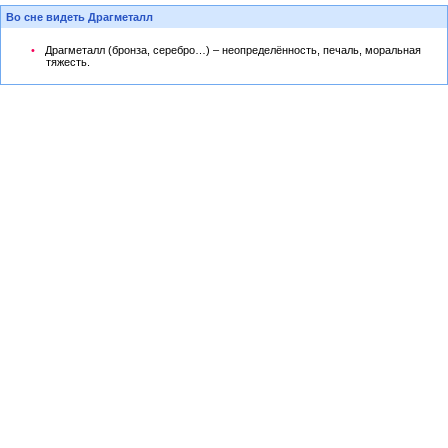
Во сне видеть Драгметалл
Драгметалл (бронза, серебро…) – неопределённость, печаль, моральная
тяжесть.