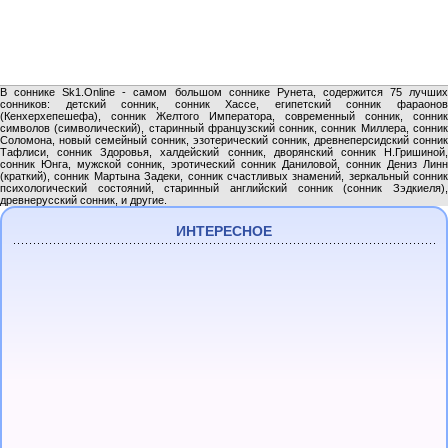
В соннике Sk1.Online - самом большом соннике Рунета, содержится 75 лучших
сонников: детский сонник, сонник Хассе, египетский сонник фараонов
(Кенхерхепешефа), сонник Желтого Императора, современный сонник, сонник
символов (символический), старинный французский сонник, сонник Миллера, сонник
Соломона, новый семейный сонник, эзотерический сонник, древнеперсидский сонник
Тафлиси, сонник Здоровья, халдейский сонник, дворянский сонник Н.Гришиной,
сонник Юнга, мужской сонник, эротический сонник Даниловой, сонник Дениз Линн
(краткий), сонник Мартына Задеки, сонник счастливых знамений, зеркальный сонник
психологический состояний, старинный английский сонник (сонник Зэдкиеля),
древнерусский сонник, и другие.
ИНТЕРЕСНОЕ