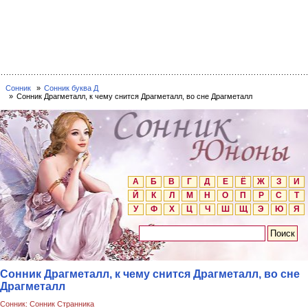
Сонник
Сонник буква Д
Сонник Драгметалл, к чему снится Драгметалл, во сне Драгметалл
А
Б
В
Г
Д
Е
Ё
Ж
З
И
Й
К
Л
М
Н
О
П
Р
С
Т
У
Ф
Х
Ц
Ч
Ш
Щ
Э
Ю
Я
Сонник Драгметалл, к чему снится Драгметалл, во сне
Драгметалл
Сонник: Сонник Странника