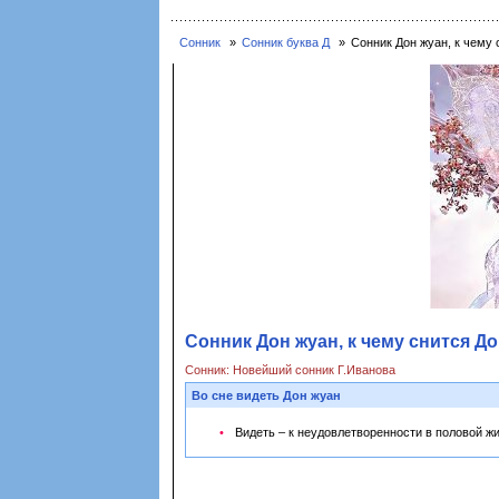
Сонник
Сонник буква Д
Сонник Дон жуан, к чему 
Сонник Дон жуан, к чему снится До
Сонник: Новейший сонник Г.Иванова
Во сне видеть Дон жуан
Видеть – к неудовлетворенности в половой жи