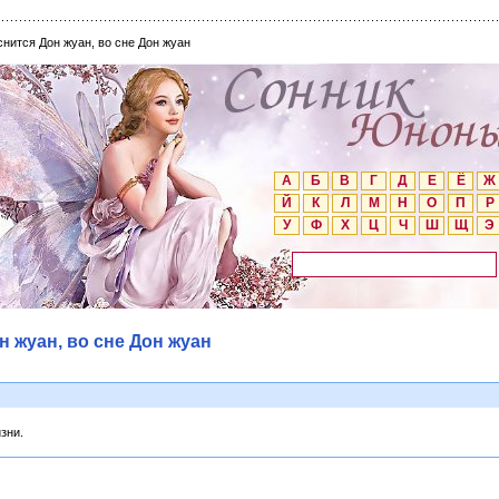
снится Дон жуан, во сне Дон жуан
А
Б
В
Г
Д
Е
Ё
Ж
Й
К
Л
М
Н
О
П
Р
У
Ф
Х
Ц
Ч
Ш
Щ
Э
н жуан, во сне Дон жуан
зни.