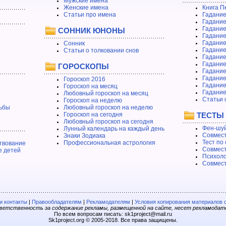
Мужские имена
Женские имена
Книга П
Статьи про имена
Гадание
Гадание
Гадание
СОННИК ЮНОНЫ
Гадание
Гадание
Сонник
Гадание
Статьи о толковании снов
Гадание
Гадание
ГОРОСКОПЫ
Гадание
Гадание
Гороскоп 2016
Гадани
Гороскоп на месяц
Гадание
Любовный гороскоп на месяц
Статьи 
Гороскоп на неделю
ьбы
Любовный гороскоп на неделю
Гороскоп на сегодня
ТЕСТЫ
Любовный гороскоп на сегодня
Фен-шуй
Лунный календарь на каждый день
Совмест
Знаки Зодиака
Тест по
Профессиональная астрология
твование
Совмест
е детей
Психоло
Совмест
 контакты
|
Правообладателям
|
Рекламодателям
|
Условия копирования материалов 
етственность за содержание рекламы, размещенной на сайте, несет рекламодат
По всем вопросам писать: sk1project@mail.ru
Sk1project.org © 2005-2018. Все права защищены.