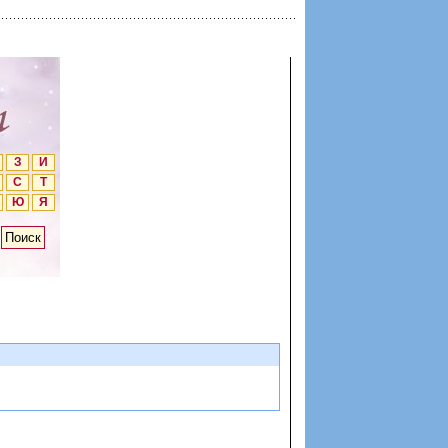
З
И
С
Т
Ю
Я