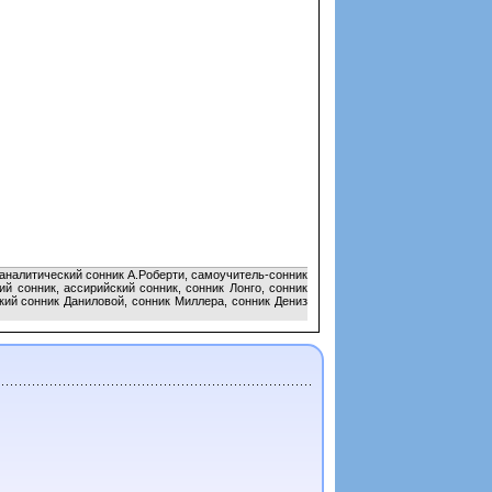
оаналитический сонник А.Роберти, самоучитель-сонник
й сонник, ассирийский сонник, сонник Лонго, сонник
кий сонник Даниловой, сонник Миллера, сонник Дениз