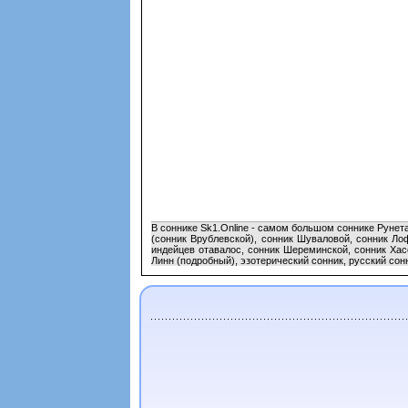
В соннике Sk1.Online - самом большом соннике Рунет
(сонник Врублевской), сонник Шуваловой, сонник Ло
индейцев отавалос, сонник Шереминской, сонник Хасс
Линн (подробный), эзотерический сонник, русский сонн