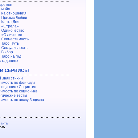
еремен
 майя
 на отношения
 Призма Любви
 Карта Дня
 «Стрела»
 Одиночество
 «О личном»
 Совместимость
 Таро Путь
 Сексуальность
е Выбор
 Таро на год
о гаданиях
 И СЕРВИСЫ
 Знак стихии
имость по фен-шуй
 соционике Социотип
имость по соционике
гические тесты
имость по знаку Зодиака
сайта
ель.