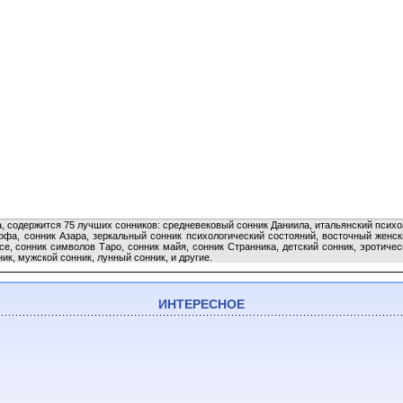
а, содержится 75 лучших сонников: средневековый сонник Даниила, итальянский псих
ффа, сонник Азара, зеркальный сонник психологический состояний, восточный женски
е, сонник символов Таро, сонник майя, сонник Странника, детский сонник, эротичес
ик, мужской сонник, лунный сонник, и другие.
ИНТЕРЕСНОЕ