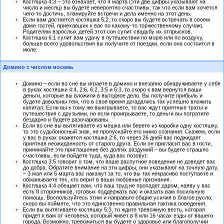
Костяшка 4:3 – это означает, что 4 марта (эти две цифры указывают на
число и месяц) вы будете невероятно счастливы, так что если вам хочется
чего-то достичь, планируйте встречи и дела именно на этот день.
Если вам достается костяшка 5:2, то скоро вы будете встречать в своем
доме гостей, приехавших к вас по какому-то торжественному случаю.
Родителям взрослых детей этот сон сулит свадьбу их отпрысков.
Костяшка 6:1 сулит вам удачу в путешествии по морю или по воздуху,
больше всего удовольствия вы получите от поездки, если она состоится в
июле.
Домино с числом восемь
Домино – если во сне вы играете в домино и внезапно обнаруживаете у себя
в руках костяшки 4:4, 2:6, 6:2, 3:5 и 5:3, то скоро к вам вернутся ваши
деньги, которые вы вложили в выгодное дело. Вы получите прибыль и
будете довольны тем, что в свое время догадались так успешно вложить
капитал. Если вы к тому же выигрываете, то вас ждут приятные траты и
путешествия с друзьями, но если проигрываете, то деньги вы потратите
бездарно и будете разочарованы.
Если во сне вы вытягиваете из мешка или берете из коробки одну костяшку,
то это судьбоносный знак, не пропускайте его мимо сознания. Скажем, если
у вас в руках окажется костяшка 2:6, то через 26 дней вас поджидает
приятная неожиданность от старого друга. Если он пригласит вас в гости,
принимайте это приглашение без долгих раздумий – вы будете страшно
счастливы, если пойдете туда, куда вас позовут.
Костяшка 3:5 говорит о том, что ваше распутное поведение не доведет вас
до добра. Обратите внимание на эти цифры, они указывают на точную дату,
– 3 мая или 5 марта вас накажут за то, что вы так некрасиво поступаете и
обманываете тех, кто верит в ваши любовные признания.
Костяшка 4:4 обещает вам, что ваш труд не пропадет даром, наяву у вас
есть 8 сторонников, готовых поддержать вас и оказать вам посильную
помощь. Воспользуйтесь этим и направьте общие усилия в благое русло,
скоро вы поймете, что это единственно правильная тактика поведения.
Если вы вытягиваете костяшку 5:3, то ждите тревожную весть, которая
придет к вам от человека, который живет в 8 или 16 часах езды от вашего
города. Возможно, тревожиться вы будете о здоровье или благополучии