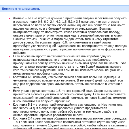
Домино с числом шесть
Домино – во сне играть в домино с приятными людьми и постоянно получать
в руки костяшки 0:6, 6:0, 2:4, 4:2, 1:5, 5:1 и 3:3 означает, что вы готовы к
переменам во всех областях своей жизни, однако они зависят не только от
вашего желания, но и в большей степени от окружающих. Если вы
выигрываете игру, то посмотрите, какая костяшка принесла вам победу, –
она же укажет, какого точно числа вам ждать желанной перемены в жизни.
Скажем, это 3:3 – значит, 3 марта вы добьетесь того, к чему стремитесь
долгое время. Но если выпадает 6:0, то изменение в вашей жизни
произойдет уже через 6 дней. Однако если вы проигрываете, то еще полгода
вам нужно смириться с существующим положением дел и не форсировать
события.
Если во сне вы просто вытягиваете из мешка или коробки одну из
вышеуказанных костяшек, то это сигнал свыше, вам необходимо
прислушаться к совету, который высшие силы вам дают. Костяшка 0:6 – это
настоятельная рекомендация вам отдать то, что 6 дней назад вы взяли у
кого-то из вашего окружения. Тем самым вы избежите массы ненужных и
нежелательных проблем и хлопот.
Костяшка 6:0 означает, что вы возложили слишком большие надежды на
человека, которого практически не знаете. В течение 6 дней постарайтесь
еще раз подробно все проанализировать, чтобы не оказаться в итоге ни с
чем.
Если у вас в руках костяшка 1:5, то это хороший знак. Скоро вы сможете
признаться в своих чувствах и облегчить свою душу. Если вы испытываете
стыд за какой-то свой неблаговидный поступок, то через 6 дней вы сможете
в нем покаяться и получить прощение.
Костяшка 5:1 – это знак приближающейся к вам опасности. Настигнет она
вас через 24 дня в образе прекрасного и умного представителя
противоположного пола, и вы, забыв обо всем, в том числе о работе и
семье, броситесь прямо в расставленные сети.
Костяшка 2:4 советует вам обратить внимание на состояние своего желудка
– вы слишком часто забываете о правильном питание и едите на бегу и кое-
как, поэтому в течение 15 дней займитесь собой, чтобы избежать серьезных
заболеваний пищеварительной системы, таких, как гастрит или язва.