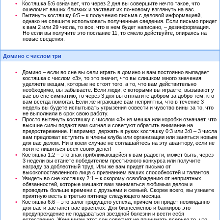
Костяшка 5:6 означает, что через 2 дня вы совершите нечто такое, что
ошеломит ваших близких и заставит их по-новому взглянуть на вас.
Вытянуть костяшку 6:5 – к получению письма с деловой информацией,
однако не спешите использовать полученные сведения. Если письмо придет
к вам 2 или 29 числа, то все, что в нем будет написано, – дезинформация.
Но если вы получите это послание 11, то смело действуйте, опираясь на
новые сведения.
Домино с числом три
Домино – если во сне вы сели играть в домино и вам постоянно выпадает
костяшка с числом «3», то это значит, что вы слишком много значения
уделяете вещам, которые не стоят того, а то, что вам действительно
необходимо, вы забываете. Если люди, с которыми вы играете, вызывают у
вас во сне симпатию, то через 3 дня вы отплатите добром за добро тем, кто
вам всегда помогал. Если же играющие вам неприятны, что в течение 3
недель вы будете испытывать угрызения совести и чувство вины за то, что
не выполнили в срок свою работу.
Просто вытянуть костяшку с числом «3» из мешка или коробки означает, что
высшие силы подают вам сигнал и советуют обратить внимание на
предостережение. Например, держать в руках костяшку 0:3 или 3:0 – 3 числа
вам предложат вступить в члены клуба или организации или заняться новым
для вас делом. Ни в коем случае не соглашайтесь на эту авантюру, если не
хотите лишиться всех своих денег!
Костяшка 1:2 – это знак приближающейся к вам радости, может быть, через
3 недели вы станете победителем престижного конкурса или получите
награду за доблестный труд. Или же вам придет письмо от
высокопоставленного лица с признанием ваших способностей и талантов.
Увидеть во сне костяшку 2:1 – к скорому освобождению от неприятных
обязанностей, которые мешают вам заниматься любимым делом и
проводить больше времени с друзьями и семьей. Скорее всего, вы узнаете
приятную весть в третью пятницу следующего месяца.
Костяшка 6:6 – это залог грядущего успеха, причем он придет неожиданно
для вас и застанет вас врасплох. Для бизнесменов и банкиров это
предупреждение не поддаваться звездной болезни и вести себя
естественно. Женщинам этот сон советует не принимать всерьез то, что