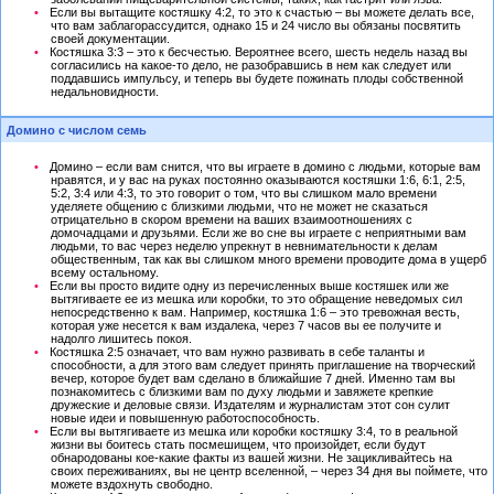
Если вы вытащите костяшку 4:2, то это к счастью – вы можете делать все,
что вам заблагорассудится, однако 15 и 24 число вы обязаны посвятить
своей документации.
Костяшка 3:3 – это к бесчестью. Вероятнее всего, шесть недель назад вы
согласились на какое-то дело, не разобравшись в нем как следует или
поддавшись импульсу, и теперь вы будете пожинать плоды собственной
недальновидности.
Домино с числом семь
Домино – если вам снится, что вы играете в домино с людьми, которые вам
нравятся, и у вас на руках постоянно оказываются костяшки 1:6, 6:1, 2:5,
5:2, 3:4 или 4:3, то это говорит о том, что вы слишком мало времени
уделяете общению с близкими людьми, что не может не сказаться
отрицательно в скором времени на ваших взаимоотношениях с
домочадцами и друзьями. Если же во сне вы играете с неприятными вам
людьми, то вас через неделю упрекнут в невнимательности к делам
общественным, так как вы слишком много времени проводите дома в ущерб
всему остальному.
Если вы просто видите одну из перечисленных выше костяшек или же
вытягиваете ее из мешка или коробки, то это обращение неведомых сил
непосредственно к вам. Например, костяшка 1:6 – это тревожная весть,
которая уже несется к вам издалека, через 7 часов вы ее получите и
надолго лишитесь покоя.
Костяшка 2:5 означает, что вам нужно развивать в себе таланты и
способности, а для этого вам следует принять приглашение на творческий
вечер, которое будет вам сделано в ближайшие 7 дней. Именно там вы
познакомитесь с близкими вам по духу людьми и завяжете крепкие
дружеские и деловые связи. Издателям и журналистам этот сон сулит
новые идеи и повышенную работоспособность.
Если вы вытягиваете из мешка или коробки костяшку 3:4, то в реальной
жизни вы боитесь стать посмешищем, что произойдет, если будут
обнародованы кое-какие факты из вашей жизни. Не зацикливайтесь на
своих переживаниях, вы не центр вселенной, – через 34 дня вы поймете, что
можете вздохнуть свободно.