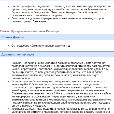
Во сне проигрывать в домино - означает, что Ваш лучший друг оскорбит Вас.
Кроме того, этот сон предвещает, что Вы заставите своих близких очень
беспокоиться за Вашу жизнь. Этот сон побуждает Вас к большей
осторожности в отношениях с людьми.
Выигрывать в домино - предвещает сомнительное увлечение, которое
сильно отравит Вам жизнь.
Сонник: Нумерологический сонник Пифагора
Сонник Домино
См. подробно «Домино с числом один» и т. д.
Домино с числом один
Домино – если во сне вы играете в домино с друзьями и вам постоянно
выпадает костяшка с числом «1», то это означает, что наяву вам придется
искать соратников и заставлять окружающих поверить в свою идею. Если
вы выигрываете, то вам удастся убедить всех в том, что ваши слова
заслуживают внимания, если же вам не везет, то в жизни вас ждет
разочарование.
Если вы просто берете одну костяшку и смотрите, что вам выпало, то это
знак судьбы. Общее число – «1» – показывает вам, что вы должны
отказаться от устаревших методов работы и прежних идей и стремится к
новой цели, а точное значение костяшки конкретизирует предсказание.
Скажем, вам выпадет костяшка 1:0 – это совет вам не замыкаться в себе и
не игнорировать окружающих, через один месяц у вас появится
возможность отправиться в командировку или совершить развлекательную
поездку, которая не только расширит свой кругозор, но и поможет наладить
связи с нужными людьми.
Костяшка 0:1 сулит вам радость в любви, если вы 1, 10, 19 или 28 числа не
уклонитесь от встречи с человеком, которого давно не видели. Именно эта