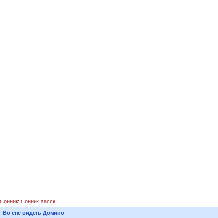
Сонник: Сонник Хассе
Во сне видеть Домино