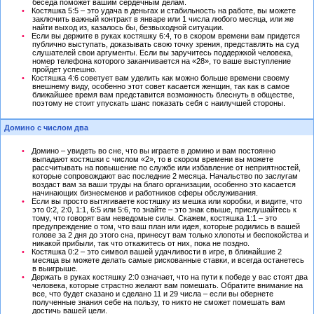
беседа поможет вашим сердечным делам.
Костяшка 5:5 – это удача в деньгах и стабильность на работе, вы можете
заключить важный контракт в январе или 1 числа любого месяца, или же
найти выход из, казалось бы, безвыходной ситуации.
Если вы держите в руках костяшку 6:4, то в скором времени вам придется
публично выступать, доказывать свою точку зрения, представлять на суд
слушателей свои аргументы. Если вы заручитесь поддержкой человека,
номер телефона которого заканчивается на «28», то ваше выступление
пройдет успешно.
Костяшка 4:6 советует вам уделить как можно больше времени своему
внешнему виду, особенно этот совет касается женщин, так как в самое
ближайшее время вам представится возможность блеснуть в обществе,
поэтому не стоит упускать шанс показать себя с наилучшей стороны.
Домино с числом два
Домино – увидеть во сне, что вы играете в домино и вам постоянно
выпадают костяшки с числом «2», то в скором времени вы можете
рассчитывать на повышение по службе или избавление от неприятностей,
которые сопровождают вас последние 2 месяца. Начальство по заслугам
воздаст вам за ваши труды на благо организации, особенно это касается
начинающих бизнесменов и работников сферы обслуживания.
Если вы просто вытягиваете костяшку из мешка или коробки, и видите, что
это 0:2, 2:0, 1:1, 6:5 или 5:6, то знайте – это знак свыше, прислушайтесь к
тому, что говорят вам неведомые силы. Скажем, костяшка 1:1 – это
предупреждение о том, что ваш план или идея, которые родились в вашей
голове за 2 дня до этого сна, принесут вам только хлопоты и беспокойства и
никакой прибыли, так что откажитесь от них, пока не поздно.
Костяшка 0:2 – это символ вашей удачливости в игре, в ближайшие 2
месяца вы можете делать самые рискованные ставки, и всегда останетесь
в выигрыше.
Держать в руках костяшку 2:0 означает, что на пути к победе у вас стоят два
человека, которые страстно желают вам помешать. Обратите внимание на
все, что будет сказано и сделано 11 и 29 числа – если вы обернете
полученные знания себе на пользу, то никто не сможет помешать вам
достичь вашей цели.