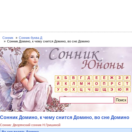
Сонник
Сонник буква Д
Сонник Домино, к чему снится Домино, во сне Домино
А
Б
В
Г
Д
Е
Ё
Ж
З
И
Й
К
Л
М
Н
О
П
Р
С
Т
У
Ф
Х
Ц
Ч
Ш
Щ
Э
Ю
Я
Сонник Домино, к чему снится Домино, во сне Домино
Сонник: Дворянский сонник Н.Гришиной
Во сне видеть Домино