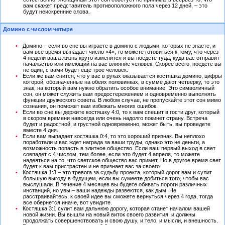
вам скажет представитель противоположного пола через 12 дней, – это
будут неискренние слова.
Домино с числом четыре
Домино – если во сне вы играете в домино с людьми, которых не знаете, и
вам все время выпадает число «4», то можете готовиться к тому, что через
4 недели ваша жизнь круто изменится и вы поедете туда, куда вас отправит
начальство или имеющий на вас влияние человек. Скорее всего, поедете вы
не один, с вами будет еще трое человек.
Если же вам снится, что у вас в руках оказывается костяшка домино, цифры
которой, обозначенные на обеих половинках, в сумме дают четверку, то это
знак, на который вам нужно обратить особое внимание. Это символичный
сон, он может служить вам предостережением и одновременно выполнять
функции дружеского совета. В любом случае, не пропускайте этот сон мимо
сознания, он поможет вам избежать многих ошибок.
Если во сне вы держите костяшку 4:0, то к вам спешит в гости друг, который
в скором времени навсегда или очень надолго покинет страну. Встреча
будет и радостной, и грустной одновременно, может быть, вы проведете
вместе 4 дня.
Если вам выпадает костяшка 0:4, то это хороший признак. Вы неплохо
поработали и вас ждет награда за ваши труды, однако это не деньги, а
возможность попасть в элитное общество. Если ваш первый выход в свет
совпадет с 4 числом, тем более, если это будет 4 апреля, то можете
надеяться на то, что светское общество вас примет. Но в другое время свет
будет к вам пристрастен и не признает вас за своего.
Костяшка 1:3 – это тревога за судьбу проекта, который дорог вам и сулит
большую выгоду в будущем, если вы сумеете добиться того, чтобы вас
выслушали. В течение 4 месяцев вы будете обивать пороги различных
инстанций, но увы – ваши надежды развеются, как дым. Не
расстраивайтесь, к своей идее вы сможете вернуться через 4 года, тогда
все обернется иначе, вот увидите.
Костяшка 3:1 сулит вам дальнюю дорогу, которая станет началом вашей
новой жизни. Вы вышли на новый виток своего развития, и должны
продолжать совершенствовать и свою душу, и тело, и мысли, и внешность.