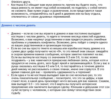
близкого друга.
Костяшка 6:2 обещает вам муки ревности, причем вы будете знать, что
ваша ревность не имеет под собой оснований, но поделать с собой ничего
не сможете. Вам нужен отдых и развлечение, если представится такая
возможность, отправляйтесь на 8 дней в деревню или на базу отдыха,
отвлекитесь от своих душевных переживаний.
Домино с числом девять
Домино – если во сне вы играете в домино и вам постоянно выпадают
костяшки с числом девять, то ждите в течение месяца известий издалека.
Возможно, к вам нагрянут родственники и вам придется решать семейные
проблемы и улаживать конфликты. Возможно, речь пойдет о смерти одного
из ваших родственников и организации похорон.
Если во сне вы просто тянете из мешка или коробки костяшку домино и в
сумме двух цифр получаете число «9», то это явный знак свыше: ожидайте
в скором времени важное сообщение, которое заметно повлияет на вас.
Если вы вытянули костяшку со значением 6:3 или 3:6, то вас можно
поздравить – у вас намечается прекрасная любовная связь, которая хотя и
продлится не очень долго, зато будет яркой и запоминающейся. Если у вас в
руках оказалась костяшка 4:5 или 5:4, то постарайтесь в течение девяти
дней никому не рассказывать о своих планах, иначе они сорвутся. В это
время главное для вас – проявлять сдержанность и терпение!
Если одна и та же костяшка выпадает вам во сне несколько раз, то это
очень показательное сообщение – посмотрите, что это за цифры, и вам
станет ясно, в какой день произойдет нечто весьма для вас важное. Скажем,
вам выпадет 6:3 – это значит, что 6 марта вы получите интересное
предложение или заключите выгодную сделку. Юношам и девушкам этот сон
сулит встречу с человеком, с которым они свяжут впоследствии свою
судьбу.