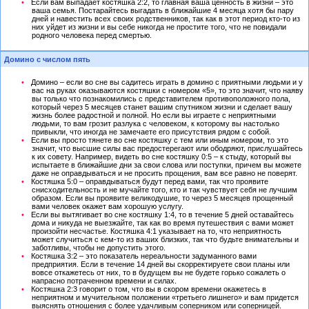
Если вам выпадает костяшка 2:2, то главная ваша ценность в жизни – это
ваша семья. Постарайтесь выгадать в ближайшие 4 месяца хотя бы пару
дней и навестить всех своих родственников, так как в этот период кто-то из
них уйдет из жизни и вы себе никогда не простите того, что не повидали
родного человека перед смертью.
Домино с числом пять
Домино – если во сне вы садитесь играть в домино с приятными людьми и у
вас на руках оказываются костяшки с номером «5», то это значит, что наяву
вы только что познакомились с представителем противоположного пола,
который через 5 месяцев станет вашим спутником жизни и сделает вашу
жизнь более радостной и полной. Но если вы играете с неприятными
людьми, то вам грозит разлука с человеком, к которому вы настолько
привыкли, что иногда не замечаете его присутствия рядом с собой.
Если вы просто тянете во сне костяшку с тем или иным номером, то это
значит, что высшие силы вас предостерегают или ободряют, прислушайтесь
к их совету. Например, видеть во сне костяшку 0:5 – к стыду, который вы
испытаете в ближайшие дни за свои слова или поступки, причем вы можете
даже не оправдываться и не просить прощения, вам все равно не поверят.
Костяшка 5:0 – оправдываться будут перед вами, так что проявите
снисходительность и не мучайте того, кто и так чувствует себя не лучшим
образом. Если вы проявите великодушие, то через 5 месяцев прощенный
вами человек окажет вам хорошую услугу.
Если вы вытягивает во сне костяшку 1:4, то в течение 5 дней оставайтесь
дома и никуда не выезжайте, так как во время путешествия с вами может
произойти несчастье. Костяшка 4:1 указывает на то, что неприятность
может случиться с кем-то из ваших близких, так что будьте внимательны и
заботливы, чтобы не допустить этого.
Костяшка 3:2 – это показатель нереальности задуманного вами
предприятия. Если в течение 14 дней вы скорректируете свои планы или
вовсе откажетесь от них, то в будущем вы не будете горько сожалеть о
напрасно потраченном времени и силах.
Костяшка 2:3 говорит о том, что вы в скором времени окажетесь в
неприятном и мучительном положении «третьего лишнего» и вам придется
выяснять отношения с более удачливым соперником или соперницей.