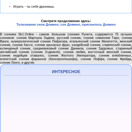
Играть - ты себя дразнишь.
Смотрите продолжение здесь:
Толкование снов Домино, сон Домино, приснилось Домино
В соннике Sk1.Online - самом большом соннике Рунета, содержится 75 лучших
сонников: сонник Мартына Задеки, русский сонник, сонник символов Таро, сонник
Ванги, нумерологический сонник Пифагора, итальянский сонник Менегетти, женский
сонник, сонник Хассе, сонник крылатых фраз, халдейский сонник, славянский сонник,
кулинарный сонник, средневековый сонник Даниила, сонник Здоровья, старинный
английский сонник (сонник Зэдкиеля), сонник любви, восточный женский сонник,
сонник индейцев отавалос, сонник Желтого Императора, сонник влюбленных,
египетский сонник фараонов (Кенхерхепешефа), сонник Лоффа, сонник Фрейда,
сонник Лонго, и другие.
ИНТЕРЕСНОЕ