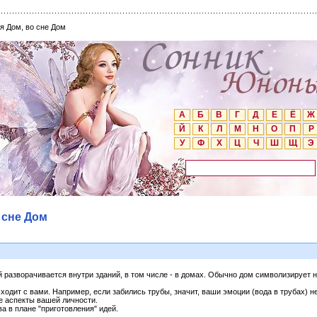
я Дом, во сне Дом
А
Б
В
Г
Д
Е
Ё
Ж
Й
К
Л
М
Н
О
П
Р
У
Ф
Х
Ц
Ч
Ш
Щ
Э
 сне Дом
 разворачивается внутри зданий, в том числе - в домах. Обычно дом символизирует н
сходит с вами. Например, если забились трубы, значит, ваши эмоции (вода в трубах) н
 аспекты вашей личности.
ва в плане "приготовления" идей.