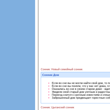
Сонник: Новый семейный сонник
Сонник Дом
Если во сне вы не могли найти свой дом, то 
Если во сне вы поняли, что у вас нет дома, 
Оказались во сне в своем старом доме - жди
Увидели свой старый дом уютным и радостным
Переезд снится к срочным известиям и спеш
Заброшенный дом предвещает горестные соб
Сонник: Цыганский сонник