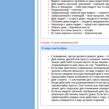
Видеть знакомого человека в окне недостроен
Дом видеть прочный, красивый – хорошее здо
Весь в трещинах – тебя преследует чье-то ко
Разрушенный – сплетни.
Заброшенный, забитый дом видеть – сожалеть
Заброшенный и зловещий – твое прошлое, тво
Дом падает – ссора в доме, неудача и потери.
Обломки дома видеть – неудача предприятия
Черепица с дома падает – предстоит приятна
Ломать дом – перемена места.
Кирпич из стены вынуть – потери.
В стене кирпичи считать – благополучие.
Сонник: Сонник Шереминской
К чему снится Дом
Сновидения, где вы делаете ремонт дома – э
Дом ваших друзей или просто хороших знаком
ваших действий (сочувствуете ли вы вашим 
открывающихся вам лишь во сне. Подобные а
Если вам приснился совершенно незнакомый до
многие события прошлого, но вам следует вс
Если вы увидели несуществующий дом в плохо
перед вами новые возможности и перспектив
Дом строить – к улучшению дел; крыть крышу
Когда действие сна разворачивается внутри 
чрезвычайно просто. Оно полностью повторя
может дать подсказку для понимания определ
Если вы видите грязный, неубранный дом, в
реальную обстановку вашего дома. Если во сн
привязывайте каждое свое действие к тому, ч
жизнь повернется к вам лучшей стороной.