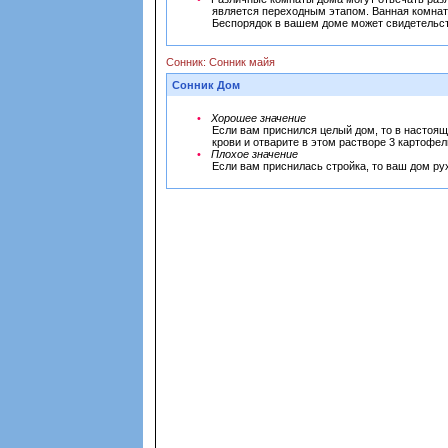
является переходным этапом. Ванная комната
Беспорядок в вашем доме может свидетельств
Сонник: Сонник майя
Сонник Дом
Хорошее значение
Если вам приснился целый дом, то в настоящ
крови и отварите в этом растворе 3 картофел
Плохое значение
Если вам приснилась стройка, то ваш дом рух