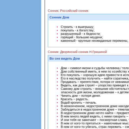
Сонник: Российский сонник
Сонник Дом
Строить - к выигрышу;
покупать - к богатству;
разрушенный - к бедности;
горящий - большие неудачи;
каменный - крупные неожиданные перемены,
Сонник: Дворянский сонник Н.Гришиной
Во сне видеть Дом
Дом – символ жизни и судьбы человека / тело 
Дом собственный иметь, в нем по хозяйству х
Его покупать – хорошую идею привести в исп
Его в наследство получить – найти соратника,
Продавать – препятствие, потери от невнима
Видеть, как дом строят – упорство приведет к
Самому дом строить – внешние обстоятельств
опасность для жизни, молодоженам – к детям
Чинить дом – потеря денег.
Красить – радость.
Водой кропить – печаль.
В неоконченном, недостроенном доме находит
Заблудиться в недостроенном доме – тяжелая
В недостроенном доме нечто найти – предмет
В нем много людей видеть, с ними говорить –
И они тебя не замечают – посмертная слава, 
В нем от кого-то прятаться – навязчивые мыс
В нем от кого-то убегать, страх пережить – с