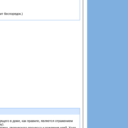
ит беспорядок.)
дящего в доме, как правило, является отражением
у).
ржки, творческого процесса и рождения идей. Холл