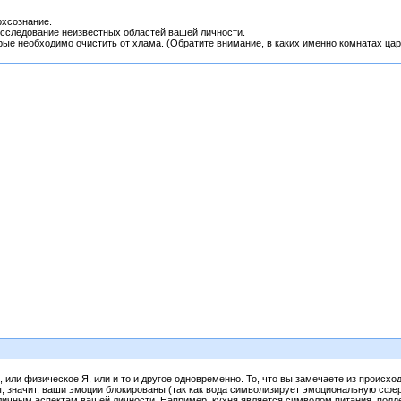
рхсознание.
исследование неизвестных областей вашей личности.
ые необходимо очистить от хлама. (Обратите внимание, в каких именно комнатах цар
или физическое Я, или и то и другое одновременно. То, что вы замечаете из происхо
, значит, ваши эмоции блокированы (так как вода символизирует эмоциональную сфер
ичным аспектам вашей личности. Например, кухня является символом питания, подде