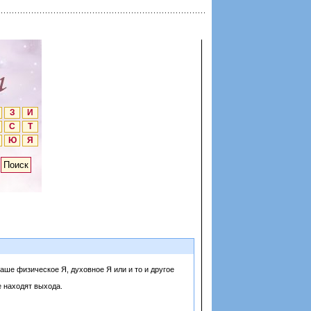
З
И
С
Т
Ю
Я
аше физическое Я, духовное Я или и то и другое
е находят выхода.