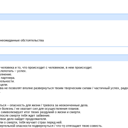
 неожиданные обстоятельства
человека и то, что происходит с человеком, в нем происходит.
лопотать – успех.
олнение.
 партнера.
тельности.
 цели.
а не позволят вполне развернуться твоим творческим силам / частичный успех, радо
.
ься – опасность для жизни / тревога за неоконченные дела.
 болезнь / не хватает сил для осуществления планов.
 символизирует итог твоих раздумий о жизни и смерти.
 после смерти тебя ждет забвение.
твое дело найдет продолжателя.
ли о смерти, тебя мучает страх перед ней.
мертельной опасности подвергнуться / что-то отягощает твою совесть.