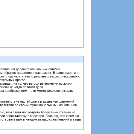
справления деловых или личных ошибок.
м образом касаются и вас самих. В зависимости от
ожет подсказать вам о реальных ваших отношениях,
открытых врагов.
зывает, на то, что вы зря вычеркнули из жизни
оженные когда-то вами дела.
оим воображением – это может реально открыть
 соответствие частей дома и душевных движений
ответствии со своим функциональным назначением
но, вам стоит посмотреть более внимательно на
или перестановку в квартире. Главное, обязательно
путствовать вам в каждом из ваших начинаний и ваша