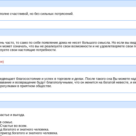
вполне счастливой, но без сильных потрясений.
ень часто, то само по себе появление дома не несет большого смысла. Но если вы вид
н может означать, что вы не реализуете свои возможности и не удовлетворяете свои 
изуете свои настоящие потребности.
ля)
предвещает благосостояние и успех в торговле и делах. После такого сна Вы можете н
плавание и возвращение будут благополучными, что он женится на богатой невесте, и 
прогулками в приятном обществе.
астье и выгода.
в семье.
Счастье во всем.
 богатого и знатного человека.
риезд богатого и знатного человека.