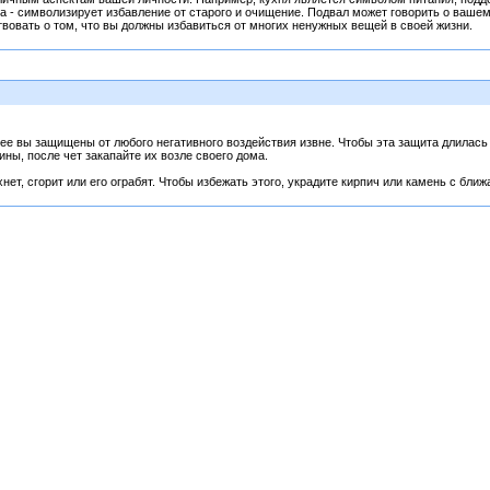
 - символизирует избавление от старого и очищение. Подвал может говорить о вашем п
овать о том, что вы должны избавиться от многих ненужных вещей в своей жизни.
ее вы защищены от любого негативного воздействия извне. Чтобы эта защита длилась 
ины, после чет закапайте их возле своего дома.
нет, сгорит или его ограбят. Чтобы избежать этого, украдите кирпич или камень с бли