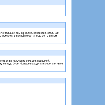
ите большой дом на холме, небоскреб, отель или
потребности в полной мере. Иногда сон с домом
адеяться на получение больших прибылей.
ему не надо будет больше выходить в море, и отныне