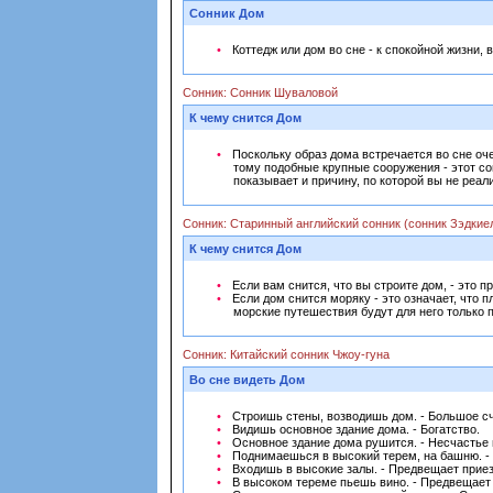
Сонник Дом
Коттедж или дом во сне - к спокойной жизни, 
Сонник: Сонник Шуваловой
К чему снится Дом
Поскольку образ дома встречается во сне оч
тому подобные крупные сооружения - этот со
показывает и причину, по которой вы не реал
Сонник: Старинный английский сонник (сонник Зэдкие
К чему снится Дом
Если вам снится, что вы строите дом, - это 
Если дом снится моряку - это означает, что 
морские путешествия будут для него только 
Сонник: Китайский сонник Чжоу-гуна
Во сне видеть Дом
Строишь стены, возводишь дом. - Большое сч
Видишь основное здание дома. - Богатство.
Основное здание дома рушится. - Несчастье 
Поднимаешься в высокий терем, на башню. - 
Входишь в высокие залы. - Предвещает приезд
В высоком тереме пьешь вино. - Предвещает п