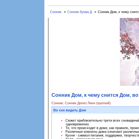
Сонник
Сонник буква Д
Сонник Дом, к чему снитс
Сонник Дом, к чему снится Дом, во
Сонник: Сонник Дениз Линн (краткий)
Во сне видеть Дом
Сюжет приблизительно трети всех сновидений
одновременно.
То, что происходит в доме, как правило, прои
Различные комнаты дома означают различные
Кухня - символ питания, поддержки, творчест