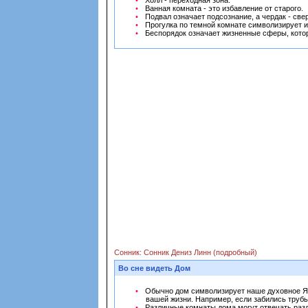
Холл - переходная зона.
Ванная комната - это избавление от старого.
Подвал означает подсознание, а чердак - све
Прогулка по темной комнате символизирует 
Беспорядок означает жизненные сферы, котор
Сонник: Сонник Дениз Линн (подробный)
Во сне видеть Дом
Обычно дом символизирует наше духовное Я, 
вашей жизни. Например, если забились трубы
Различные комнаты дома могут отвечать разл