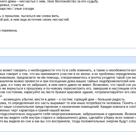
ного дома – несчастье с ним, твое беспокойство за его судьбу.
ровье, счастье.
варство / злые соседи.
 о прошлом, пытаться им снова жить.
й рок, в нем ищи источник своих несчастий.
.
я перемена.
то может говорить о необходимости что-то в себе изменить, а также о неизбежности и
ых говорит о том, что вы принимаете участие в их жизни, и их проблемы определенны
знакомым, предлагаете ли им помощь, отворачиваетесь и молча уходите) такой сон м
налогии можно провести и при посещении дома ваших тайных недоброжелателей или 
м, и к тому же он заброшен, в нем никто давно не живет. Возможно, что такой сон ука
е же вернуться к прошлому и по-новому пересмотреть его, завершив в настоящем отл
м состоянии, нарисуйте на листе бумаги красивое здание, «отремонтируйте» его св
ы.
 – возмещать убытки; мести в доме – к гостям; горящий дом – большая радость.
дома, то определенная его часть выражает те или иные потребности человека. Понять
ет наше сознательное представление о назначении помещений. Каждая комната в со
енных черт характера и граней нашей жизни.
ы подсознательно ощущаете себя неорганизованным, заброшенным и одиноким. Возмож
е вы видите себя внутри старого и заброшенного дома, сделайте уборку всех комнат 
то вы видели во сне и как вы это восприняли, тогда положительные энергии будут со