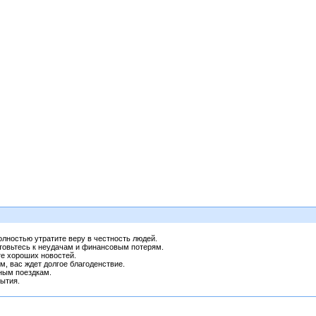
полностью утратите веру в честность людей.
готовьтесь к неудачам и финансовым потерям.
те хороших новостей.
, вас ждет долгое благоденствие.
ным поездкам.
ытия.