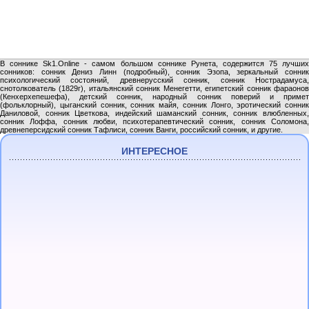
В соннике Sk1.Online - самом большом соннике Рунета, содержится 75 лучших
сонников: сонник Дениз Линн (подробный), сонник Эзопа, зеркальный сонник
психологический состояний, древнерусский сонник, сонник Нострадамуса,
снотолкователь (1829г), итальянский сонник Менегетти, египетский сонник фараонов
(Кенхерхепешефа), детский сонник, народный сонник поверий и примет
(фольклорный), цыганский сонник, сонник майя, сонник Лонго, эротический сонник
Даниловой, сонник Цветкова, индейский шаманский сонник, сонник влюбленных,
сонник Лоффа, сонник любви, психотерапевтический сонник, сонник Соломона,
древнеперсидский сонник Тафлиси, сонник Ванги, российский сонник, и другие.
ИНТЕРЕСНОЕ