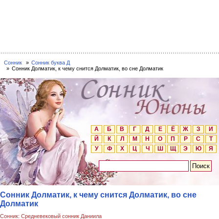
Сонник
Сонник буква Д
Сонник Долматик, к чему снится Долматик, во сне Долматик
А
Б
В
Г
Д
Е
Ё
Ж
З
И
Й
К
Л
М
Н
О
П
Р
С
Т
У
Ф
Х
Ц
Ч
Ш
Щ
Э
Ю
Я
Сонник Долматик, к чему снится Долматик, во сне
Долматик
Сонник: Средневековый сонник Даниила