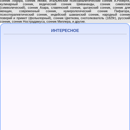
сонник Лоффа, сонник любви, итальянский психоаналитический сонник А.Роберти,
кулинарный сонник, ведический сонник Шивананды, сонник символов
(символический), сонник Азара, славянский сонник, цыганский сонник, сонник для
женщин, современный сонник, нумерологический сонник Пифагора,
психотерапевтический сонник, индейский шаманский сонник, народный сонник
поверий и примет (фольклорный), сонник Цветкова, снотолкователь (1829г), русский
сонник, сонник Нострадамуса, сонник Миллера, и другие.
ИНТЕРЕСНОЕ