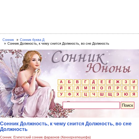
Сонник
Сонник буква Д
Сонник Должность, к чему снится Должность, во сне Должность
А
Б
В
Г
Д
Е
Ё
Ж
З
И
Й
К
Л
М
Н
О
П
Р
С
Т
У
Ф
Х
Ц
Ч
Ш
Щ
Э
Ю
Я
Сонник Должность, к чему снится Должность, во сне
Должность
Сонник: Египетский сонник фараонов (Кенхерхепешефа)