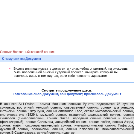
Сонник: Восточный женский сонник
К чему снится Документ
Видеть или подписывать документы - знак неблагоприятный: ты рискуешь
быть вовлеченной в некий судебный процесс, выиграть который ты
сможешь лишь в том случае, если тебе повезет с адвокатом.
Смотрите продолжение здесь:
Толкование снов Документ, сон Документ, приснилось Документ
В соннике Sk1.Online - самом большом соннике Рунета, содержится 75 лучших
сонников: восточный женский сонник, современный сонник, сонник для женщин,
китайский сонник Чжоу-гуна, сонник символов Таро, сказко-мифологический сонник,
снотолкователь (1829г), мужской сонник, старинный французский сонник, сонник
символов (символический), сонник Хассе, народный сонник поверий и примет
(фольклорный), сонник Соломона, ассирийский сонник, сонник любви, сонник Азара,
сонник майя, психотерапевтический сонник, нумерологический сонник Пифагора,
духовный сонник, российский сонник, сонник влюбленных, психоаналитический
сонник В.Самохвалова, лунный сонник, и другие.