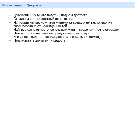
Во сне видеть Документ
Документы, их много видеть – подъем достатка.
Складывать – неприятный спор, ссора.
Их искать напрасно – твоя жизненная позиция не так уж прочно
гарантирована от неожиданностей.
Найти, видеть свидетельство, документ – предстоит нечто хорошее.
Патент – хорошие мысли придут слишком поздно.
Квитанцию видеть – неожиданная материальная помощь.
Подписывать документ – радость.