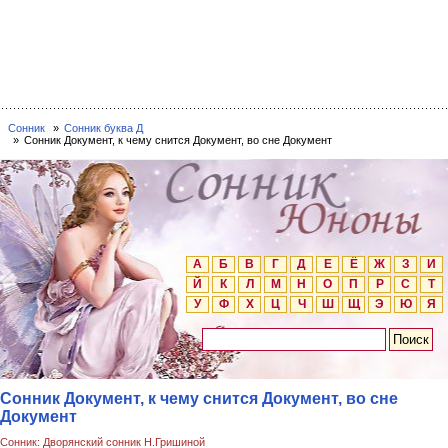
Сонник
Сонник буква Д
Сонник Документ, к чему снится Документ, во сне Документ
А
Б
В
Г
Д
Е
Ё
Ж
З
И
Й
К
Л
М
Н
О
П
Р
С
Т
У
Ф
Х
Ц
Ч
Ш
Щ
Э
Ю
Я
Сонник Документ, к чему снится Документ, во сне
Документ
Сонник: Дворянский сонник Н.Гришиной