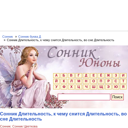
Сонник
Сонник буква Д
Сонник Длительность, к чему снится Длительность, во сне Длительность
А
Б
В
Г
Д
Е
Ё
Ж
З
И
Й
К
Л
М
Н
О
П
Р
С
Т
У
Ф
Х
Ц
Ч
Ш
Щ
Э
Ю
Я
Сонник Длительность, к чему снится Длительность, во
сне Длительность
Сонник: Сонник Цветкова