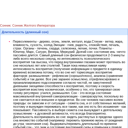
Сонник: Сонник Желтого Императора
Длительность (длинный сон)
Первоэлементы - дерево, огонь, земля, металл, вода.Стихии - ветер, жара,
влажность, сухость, холод.Эмоции - гнев, радость, спокойствие, печаль,
страх. Органы - печень, сердце, селезенка, легкие, почки. Планеты -
Юпитер, Марс, Сатурн, Венера, Меркурий. Долгий сон: состояние инь -нечто
пассивно длится. Самый длинный сон физически продолжается 2-3 минуты
либо всего несколько секунд, но интенсивность психологического
восприятия так высока, что перед внутренними глазами может протекать во
сне несколько лет или столетий. Такая пока немыслимая наяву
интенсивность восприятия (получение информации о предмете в единицу
времени) возможна потому, что во сне нет тормозящих восприятие
факторов: размышления - рефлексии (хорошо/плохо), анализа (сравнение
событий) и так далее. Все уже заранее осмыслено, отрефлексировано и
проанализировано подсознанием согласно чистой, не замутненной
дневными эмоциями способности к восприятию, поэтому и скорость
восприятия воистину космическая, особенно у тех, кто тренировал свою
голову регулярно: учился, размышлял. Сон - это всегда состояние
максимальной внутренней самореализации - самораскрутки, поскольку во
сне сметается все внешнее и предвзятое. Во сне человек пассивен волею
природы: он зависим и от ситуации - сюжета сна, и от собственных желаний,
поэтому и вынужден переживать все таким, как оно есть без искажения - как
показывают. Пассивность в выборе сюжета сна вынуждает к деятельному
осмыслению - к духовной активности, что всегда благоприятно.
Длительность воспринимать во сне: видеть растянутых в пределах одного
сна множество событий (например: пережить прежнюю жизнь от рождения
до утра -окончания сна). Выдержать/пережить длительный по времени
событий сон - это знак и состояние внутренней силы и привычки к правде.