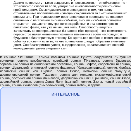
Далеко не все могут такое выдержать и просыпаются, что неблагоприятно -
это говорит о слабости воли, упадке сил и невозможности решить свои
проблемы днем. Смысл длительного сновидения в том, что наяву
отрицательные воспоминания и эмоции сохраняются за счет нежелания их
вспоминать. При планомерном восстановлении в пространстве сна всех
связанных с негативной эмоцией событий, эмоция и события совокупно
стираются - лишаются внутреннего воздействия и становятся просто
памятью о факте, что уже не мешает жить. Способность видеть и
запоминать во сне прошлое как бы заново (без прикрас) - это возможность
пересмотра наяву жизненной позиции и изменения своего настоящего и
будущего в благоприятную сторону. Конкретные и особенно взволновавшие
события во сне - и есть то, на что по аналогии следует обратить внимание
днем. Сон благоприятен: успех, выздоровление, налаживание отношений,
неожиданный прилив энергии и сил.
В соннике Sk1.Online - самом большом соннике Рунета, содержится 75 лучших
сонников: сонник влюбленных, новейший сонник Г.Иванова, сонник Здоровья,
зеркальный сонник психологический состояний, сонник Лоффа, современный сонник,
сонник Шуваловой, египетский сонник фараонов (Кенхерхепешефа), сонник Фрейда,
исламский сонник ибн Сирина, сонник Велес, китайский сонник Чжоу-гуна,
древнеперсидский сонник Тафлиси, сонник для женщин, сказко-мифологический
сонник, эротический сонник Даниловой, дворянский сонник Н.Гришиной, сонник Азара,
ассирийский сонник, сонник Дениз Линн (краткий), сонник Эзопа, новый семейный
сонник, сонник символов (символический), сонник любви, и другие.
ИНТЕРЕСНОЕ