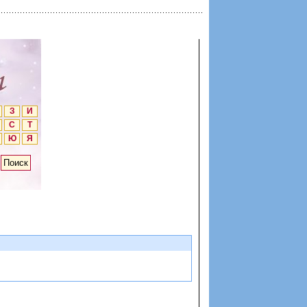
З
И
С
Т
Ю
Я