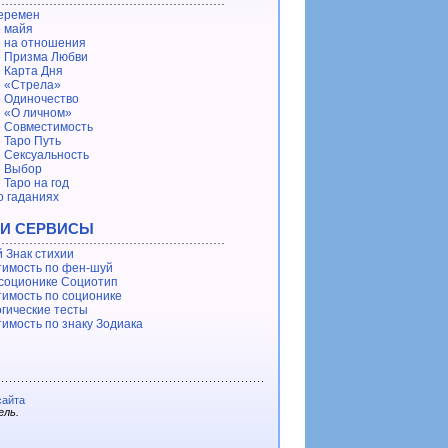
еремен
 майя
 на отношения
 Призма Любви
 Карта Дня
 «Стрела»
 Одиночество
 «О личном»
 Совместимость
 Таро Путь
 Сексуальность
е Выбор
 Таро на год
о гаданиях
 И СЕРВИСЫ
 Знак стихии
имость по фен-шуй
 соционике Социотип
имость по соционике
гические тесты
имость по знаку Зодиака
сайта
ель.