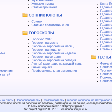
Мужские имена
Женские имена
Книга П
Статьи про имена
Гадание
Гадание
Гадание
СОННИК ЮНОНЫ
Гадание
Гадание
Сонник
Гадание
Статьи о толковании снов
Гадание
Гадание
ГОРОСКОПЫ
Гадание
Гадание
Гороскоп 2016
Гадани
Гороскоп на месяц
Гадание
Любовный гороскоп на месяц
Статьи 
Гороскоп на неделю
ьбы
Любовный гороскоп на неделю
Гороскоп на сегодня
ТЕСТЫ
Любовный гороскоп на сегодня
Фен-шуй
Лунный календарь на каждый день
Совмест
Знаки Зодиака
Тест по
Профессиональная астрология
твование
Совмест
е детей
Психоло
Совмест
 контакты
|
Правообладателям
|
Рекламодателям
|
Условия копирования материалов 
етственность за содержание рекламы, размещенной на сайте, несет рекламодат
По всем вопросам писать: sk1project@mail.ru
Sk1project.org © 2005-2018. Все права защищены.