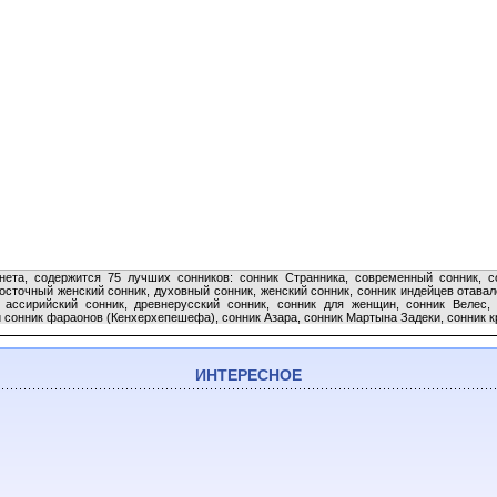
ета, содержится 75 лучших сонников: сонник Странника, современный сонник, со
осточный женский сонник, духовный сонник, женский сонник, сонник индейцев отавал
ассирийский сонник, древнерусский сонник, сонник для женщин, сонник Велес, 
й сонник фараонов (Кенхерхепешефа), сонник Азара, сонник Мартына Задеки, сонник к
ИНТЕРЕСНОЕ