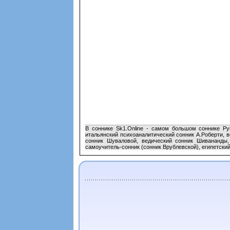
В соннике Sk1.Online - самом большом соннике Рун
итальянский психоаналитический сонник А.Роберти, в
сонник Шуваловой, ведический сонник Шивананды, 
самоучитель-сонник (сонник Врублевской), египетски