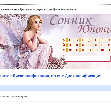
 к чему снится Дисквалификация, во сне Дисквалификация
А
Б
В
Г
Д
Е
Ё
Ж
Й
К
Л
М
Н
О
П
Р
У
Ф
Х
Ц
Ч
Ш
Щ
Э
снится Дисквалификация, во сне Дисквалификация
ссора на производстве.