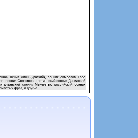
нник Дениз Линн (краткий), сонник символов Таро,
ос, сонник Соломона, эротический сонник Даниловой,
итальянский сонник Менегетти, российский сонник,
рылатых фраз, и другие.