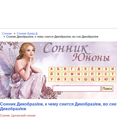
Сонник
Сонник буква Д
Сонник Дикобраз/еж, к чему снится Дикобраз/еж, во сне Дикобраз/еж
А
Б
В
Г
Д
Е
Ё
Ж
З
И
Й
К
Л
М
Н
О
П
Р
С
Т
У
Ф
Х
Ц
Ч
Ш
Щ
Э
Ю
Я
Сонник Дикобраз/еж, к чему снится Дикобраз/еж, во сне
Дикобраз/еж
Сонник: Цыганский сонник