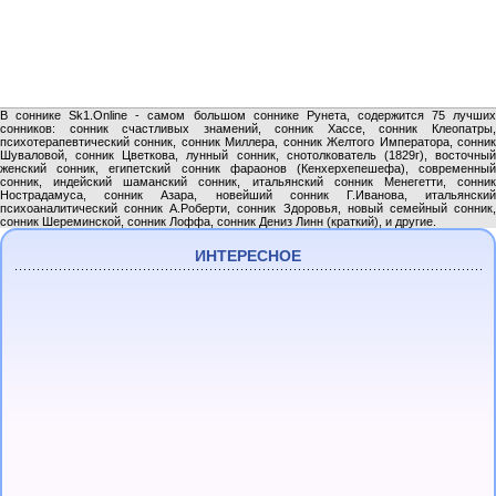
В соннике Sk1.Online - самом большом соннике Рунета, содержится 75 лучших
сонников: сонник счастливых знамений, сонник Хассе, сонник Клеопатры,
психотерапевтический сонник, сонник Миллера, сонник Желтого Императора, сонник
Шуваловой, сонник Цветкова, лунный сонник, снотолкователь (1829г), восточный
женский сонник, египетский сонник фараонов (Кенхерхепешефа), современный
сонник, индейский шаманский сонник, итальянский сонник Менегетти, сонник
Нострадамуса, сонник Азара, новейший сонник Г.Иванова, итальянский
психоаналитический сонник А.Роберти, сонник Здоровья, новый семейный сонник,
сонник Шереминской, сонник Лоффа, сонник Дениз Линн (краткий), и другие.
ИНТЕРЕСНОЕ