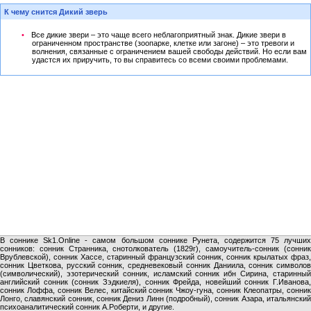
К чему снится Дикий зверь
Все дикие звери – это чаще всего неблагоприятный знак. Дикие звери в
ограниченном пространстве (зоопарке, клетке или загоне) – это тревоги и
волнения, связанные с ограничением вашей свободы действий. Но если вам
удастся их приручить, то вы справитесь со всеми своими проблемами.
В соннике Sk1.Online - самом большом соннике Рунета, содержится 75 лучших
сонников: сонник Странника, снотолкователь (1829г), самоучитель-сонник (сонник
Врублевской), сонник Хассе, старинный французский сонник, сонник крылатых фраз,
сонник Цветкова, русский сонник, средневековый сонник Даниила, сонник символов
(символический), эзотерический сонник, исламский сонник ибн Сирина, старинный
английский сонник (сонник Зэдкиеля), сонник Фрейда, новейший сонник Г.Иванова,
сонник Лоффа, сонник Велес, китайский сонник Чжоу-гуна, сонник Клеопатры, сонник
Лонго, славянский сонник, сонник Дениз Линн (подробный), сонник Азара, итальянский
психоаналитический сонник А.Роберти, и другие.