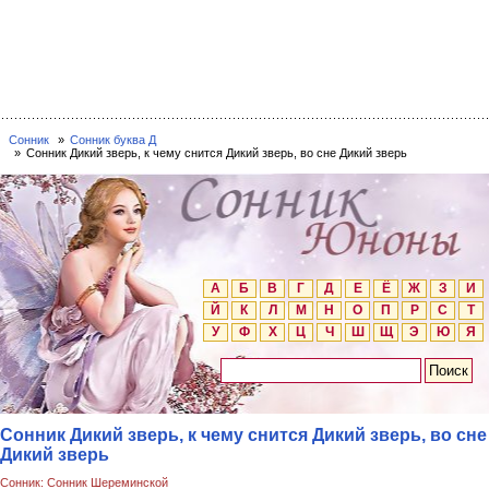
Сонник
Сонник буква Д
Сонник Дикий зверь, к чему снится Дикий зверь, во сне Дикий зверь
А
Б
В
Г
Д
Е
Ё
Ж
З
И
Й
К
Л
М
Н
О
П
Р
С
Т
У
Ф
Х
Ц
Ч
Ш
Щ
Э
Ю
Я
Сонник Дикий зверь, к чему снится Дикий зверь, во сне
Дикий зверь
Сонник: Сонник Шереминской