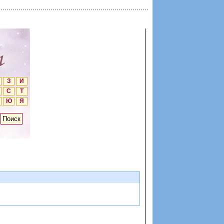
З
И
С
Т
Ю
Я