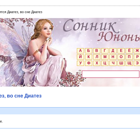
ится Диатез, во сне Диатез
А
Б
В
Г
Д
Е
Ё
Ж
Й
К
Л
М
Н
О
П
Р
У
Ф
Х
Ц
Ч
Ш
Щ
Э
ез, во сне Диатез
е.