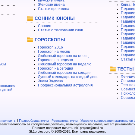
Мужские имена
Женские имена
Книга П
Статьи про имена
Гадание
Гадание
Гадание
СОННИК ЮНОНЫ
Гадание
Гадание
Сонник
Гадание
Статьи о толковании снов
Гадание
Гадание
ГОРОСКОПЫ
Гадание
Гадание
Гороскоп 2016
Гадани
Гороскоп на месяц
Гадание
Любовный гороскоп на месяц
Статьи 
Гороскоп на неделю
ьбы
Любовный гороскоп на неделю
Гороскоп на сегодня
ТЕСТЫ
Любовный гороскоп на сегодня
Фен-шуй
Лунный календарь на каждый день
Совмест
Знаки Зодиака
Тест по
Профессиональная астрология
твование
Совмест
е детей
Психоло
Совмест
 контакты
|
Правообладателям
|
Рекламодателям
|
Условия копирования материалов 
етственность за содержание рекламы, размещенной на сайте, несет рекламодат
По всем вопросам писать: sk1project@mail.ru
Sk1project.org © 2005-2018. Все права защищены.