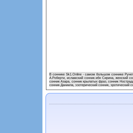
В соннике Sk1.Online - самом большом соннике Руне
А.Роберти, исламский сонник ибн Сирина, женский с
сонник Азара, сонник крылатых фраз, сонник Ностра
сонник Даниила, эзотерический сонник, эротический с