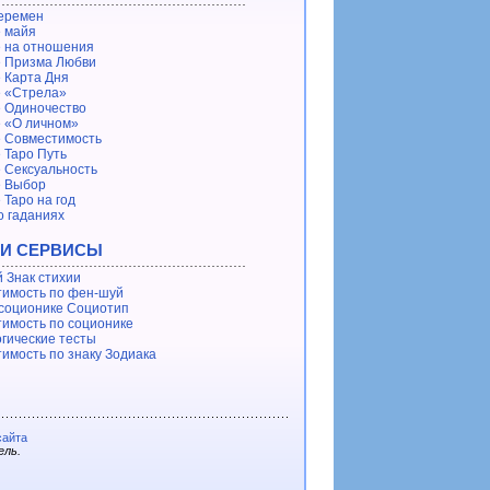
еремен
 майя
 на отношения
 Призма Любви
 Карта Дня
 «Стрела»
 Одиночество
 «О личном»
 Совместимость
 Таро Путь
 Сексуальность
е Выбор
 Таро на год
о гаданиях
 И СЕРВИСЫ
 Знак стихии
имость по фен-шуй
 соционике Социотип
имость по соционике
гические тесты
имость по знаку Зодиака
сайта
ель.