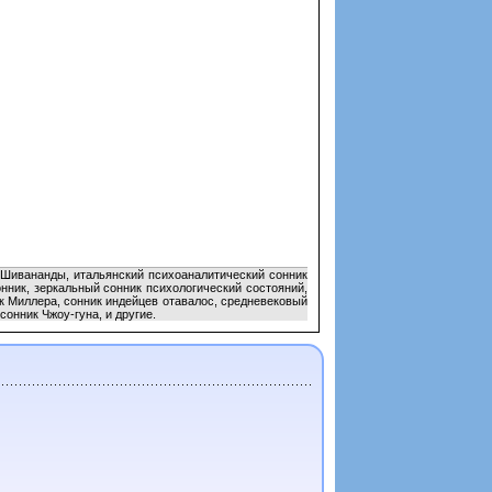
к Шивананды, итальянский психоаналитический сонник
нник, зеркальный сонник психологический состояний,
к Миллера, сонник индейцев отавалос, средневековый
онник Чжоу-гуна, и другие.