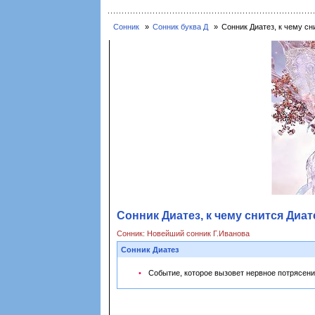
Сонник
Сонник буква Д
Сонник Диатез, к чему сн
Сонник Диатез, к чему снится Диат
Сонник: Новейший сонник Г.Иванова
Сонник Диатез
Событие, которое вызовет нервное потрясени