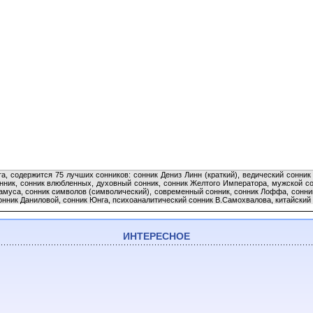
та, содержится 75 лучших сонников: сонник Дениз Линн (краткий), ведический сонни
онник, сонник влюбленных, духовный сонник, сонник Желтого Императора, мужской со
дамуса, сонник символов (символический), современный сонник, сонник Лоффа, сонни
онник Даниловой, сонник Юнга, психоаналитический сонник В.Самохвалова, китайский с
ИНТЕРЕСНОЕ