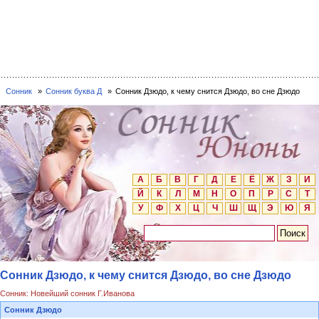
Сонник
Сонник буква Д
Сонник Дзюдо, к чему снится Дзюдо, во сне Дзюдо
А
Б
В
Г
Д
Е
Ё
Ж
З
И
Й
К
Л
М
Н
О
П
Р
С
Т
У
Ф
Х
Ц
Ч
Ш
Щ
Э
Ю
Я
Сонник Дзюдо, к чему снится Дзюдо, во сне Дзюдо
Сонник: Новейший сонник Г.Иванова
Сонник Дзюдо