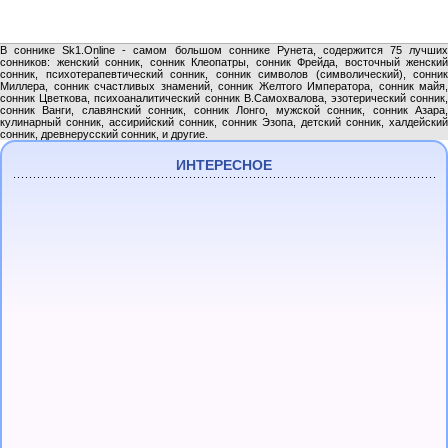
В соннике Sk1.Online - самом большом соннике Рунета, содержится 75 лучших
сонников: женский сонник, сонник Клеопатры, сонник Фрейда, восточный женский
сонник, психотерапевтический сонник, сонник символов (символический), сонник
Миллера, сонник счастливых знамений, сонник Желтого Императора, сонник майя,
сонник Цветкова, психоаналитический сонник В.Самохвалова, эзотерический сонник,
сонник Ванги, славянский сонник, сонник Лонго, мужской сонник, сонник Азара,
кулинарный сонник, ассирийский сонник, сонник Эзопа, детский сонник, халдейский
сонник, древнерусский сонник, и другие.
ИНТЕРЕСНОЕ