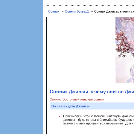
Сонник
Сонник буква Д
Сонник Джинсы, к чему с
Сонник Джинсы, к чему снится Дж
Сонник: Восточный женский сонник
Во сне видеть Джинсы
Приснилось, что не можешь натянуть джинсы?
джинсы - будь готова в ближайшем будущем о
всеми силами противиться переменам. Для хо