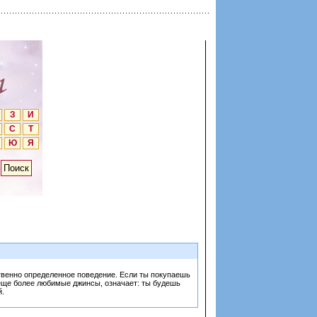
З
И
С
Т
Ю
Я
твенно определенное поведение. Если ты покупаешь
 еще более любимые джинсы, означает: ты будешь
й.