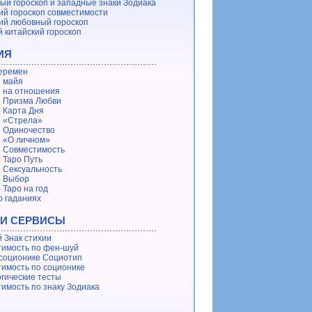
ый гороскоп и западные знаки Зодиака
ий гороскоп совместимости
ий любовный гороскоп
 китайский гороскоп
ИЯ
еремен
 майя
 на отношения
 Призма Любви
 Карта Дня
 «Стрела»
 Одиночество
 «О личном»
 Совместимость
 Таро Путь
 Сексуальность
е Выбор
 Таро на год
о гаданиях
 И СЕРВИСЫ
 Знак стихии
имость по фен-шуй
 соционике Социотип
имость по соционике
гические тесты
имость по знаку Зодиака