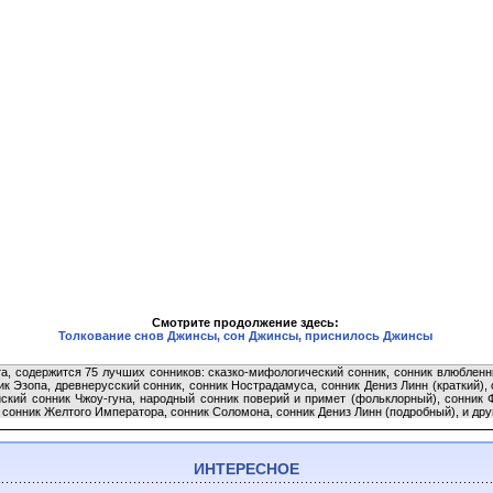
Смотрите продолжение здесь:
Толкование снов Джинсы, сон Джинсы, приснилось Джинсы
та, содержится 75 лучших сонников: сказко-мифологический сонник, сонник влюбленн
ик Эзопа, древнерусский сонник, сонник Нострадамуса, сонник Дениз Линн (краткий),
йский сонник Чжоу-гуна, народный сонник поверий и примет (фольклорный), сонник 
 сонник Желтого Императора, сонник Соломона, сонник Дениз Линн (подробный), и дру
ИНТЕРЕСНОЕ