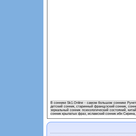
В соннике Sk1.Online - самом большом соннике Руне
детский сонник, старинный французский сонник, сонн
зеркальный сонник психологический состояний, кита
сонник крылатых фраз, исламский сонник ибн Сирина,