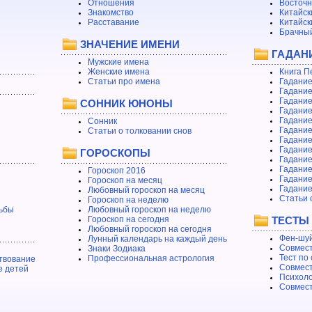
Отношения
Восточн
Знакомство
Китайск
Расставание
Китайск
Брачный
ЗНАЧЕНИЕ ИМЕНИ
ГАДАН
Мужские имена
Женские имена
Книга П
Статьи про имена
Гадание
Гадание
Гадание
СОННИК ЮНОНЫ
Гадание
Гадание
Сонник
Гадание
Статьи о толковании снов
Гадание
Гадание
ГОРОСКОПЫ
Гадание
Гадание
Гороскоп 2016
Гадани
Гороскоп на месяц
Гадание
Любовный гороскоп на месяц
Статьи 
Гороскоп на неделю
ьбы
Любовный гороскоп на неделю
Гороскоп на сегодня
ТЕСТЫ
Любовный гороскоп на сегодня
Фен-шуй
Лунный календарь на каждый день
Совмест
Знаки Зодиака
Тест по
Профессиональная астрология
твование
Совмест
е детей
Психоло
Совмест