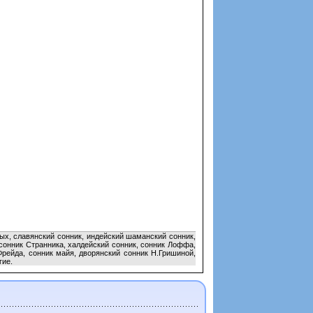
ых, славянский сонник, индейский шаманский сонник,
 сонник Странника, халдейский сонник, сонник Лоффа,
Фрейда, сонник майя, дворянский сонник Н.Гришиной,
гие.