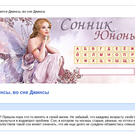
нится Джинсы, во сне Джинсы
А
Б
В
Г
Д
Е
Ё
Ж
Й
К
Л
М
Н
О
П
Р
У
Ф
Х
Ц
Ч
Ш
Щ
Э
инсы, во сне Джинсы
 Пришла пора что-то менять в своей жизни. Не забывай, что каждому возрасту свойс
кунуться в водоворот проблем. Сон, в котором ты носишь старые, рваные, но оттого
лостяков такой сон может означать, что им еще долго не суждено обзавестись семье