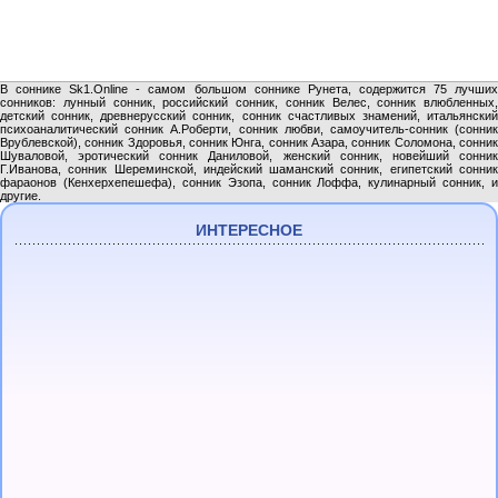
В соннике Sk1.Online - самом большом соннике Рунета, содержится 75 лучших
сонников: лунный сонник, российский сонник, сонник Велес, сонник влюбленных,
детский сонник, древнерусский сонник, сонник счастливых знамений, итальянский
психоаналитический сонник А.Роберти, сонник любви, самоучитель-сонник (сонник
Врублевской), сонник Здоровья, сонник Юнга, сонник Азара, сонник Соломона, сонник
Шуваловой, эротический сонник Даниловой, женский сонник, новейший сонник
Г.Иванова, сонник Шереминской, индейский шаманский сонник, египетский сонник
фараонов (Кенхерхепешефа), сонник Эзопа, сонник Лоффа, кулинарный сонник, и
другие.
ИНТЕРЕСНОЕ