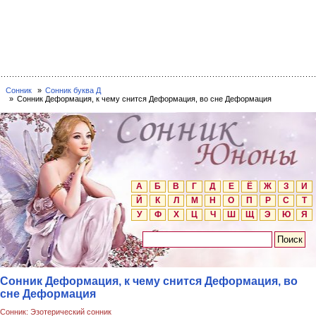
Сонник
Сонник буква Д
Сонник Деформация, к чему снится Деформация, во сне Деформация
А
Б
В
Г
Д
Е
Ё
Ж
З
И
Й
К
Л
М
Н
О
П
Р
С
Т
У
Ф
Х
Ц
Ч
Ш
Щ
Э
Ю
Я
Сонник Деформация, к чему снится Деформация, во
сне Деформация
Сонник: Эзотерический сонник