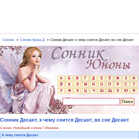
Сонник
Сонник буква Д
Сонник Десант, к чему снится Десант, во сне Десант
А
Б
В
Г
Д
Е
Ё
Ж
З
И
Й
К
Л
М
Н
О
П
Р
С
Т
У
Ф
Х
Ц
Ч
Ш
Щ
Э
Ю
Я
Сонник Десант, к чему снится Десант, во сне Десант
Сонник: Новейший сонник Г.Иванова
К чему снится Десант