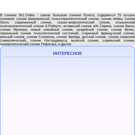
В соннике Sk1.Online - самом большом соннике Рунета, содержится 75 лучших
сонников: сонник Шереминской, психотерапевтический сонник, сонник любви, сонник
Лонго, современный сонник, сказко-мифологический сонник, итальянский
психоаналитический сонник А.Роберти, исламский сонник ибн Сирина, сонник Ванги,
сонник Миллера, новый семейный сонник, халдейский сонник, сонник Велес,
зеркальный сонник психологический состояний, старинный французский сонник,
женский сонник, сонник Соломона, сонник Фрейда, детский сонник, сонник символов
(символический), сонник Нострадамуса, мужской сонник, славянский сонник,
нумерологический сонник Пифагора, и другие.
ИНТЕРЕСНОЕ