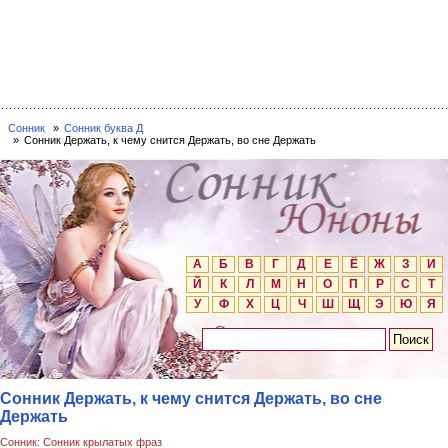
Сонник
Сонник буква Д
Сонник Держать, к чему снится Держать, во сне Держать
А
Б
В
Г
Д
Е
Ё
Ж
З
И
Й
К
Л
М
Н
О
П
Р
С
Т
У
Ф
Х
Ц
Ч
Ш
Щ
Э
Ю
Я
Сонник Держать, к чему снится Держать, во сне
Держать
Сонник: Сонник крылатых фраз