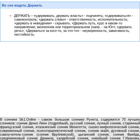
Во сне видеть Держать
ДЕРЖАТЬ – «удерживать, держать власть» - подчинять; «сдерживаться» -
самоконтроль; «держать слово» - ответственность, исполнительность;
«держать в неведении» - скрывать. «Держать путь, курс в каком-то
направлении, жизненном или территориальном (напр. - на Юг»; «держать
речь». «Держаться за кого-то, за что-то» - неуверенность, зависимость,
нестойкость.
В соннике Sk1.Online - самом большом соннике Рунета, содержится 75 лучших
сонников: сонник Дениз Линн (подробный), русский сонник, лунный сонник, старинный
французский сонник, итальянский сонник Менегетти, сказко-мифологический сонник,
современный сонник, психотерапевтический сонник, сонник майя, духовный сонник,
самоучитель-сонник (сонник Врублевской), цыганский сонник, сонник Фрейда,
средневековый сонник Даниила, халдейский сонник, новейший сонник Г.Иванова,