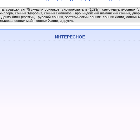
та, содержится 75 лучших сонников: снотолкователь (1829г), самоучитель-сонник (
Миллера, сонник Здоровья, сонник символов Таро, индейский шаманский сонник, двор
к Дениз Линн (краткий), русский сонник, эзотерический сонник, сонник Лонго, сонни
алова, сонник майя, сонник Хассе, и другие.
ИНТЕРЕСНОЕ