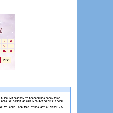
З
И
С
Т
Ю
Я
и вьюжный декабрь, то впереди вас поджидают
ш брак или семейная жизнь ваших близких людей
или душевно, например, от несчастной любви или