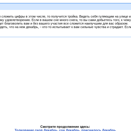
и сложить цифры в этом числе, то получится тройка. Видеть себя гуляющим на улице ил
ому удовлетворению. Если в вашем сне много снега, то вы сами добьетесь того, к чем
дет благоволить вам и без вашего участия все сложится наилучшим для вас образом.
еть, что на нем декабрь, – кто-то испытывает к вам сильные чувства и страдает. Если 
Смотрите продолжение здесь:
Толкование снов Декабрь, сон Декабрь, приснилось Декабрь