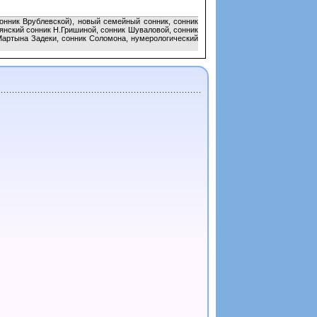
сонник Врублевской), новый семейный сонник, сонник
янский сонник Н.Гришиной, сонник Шуваловой, сонник
к Мартына Задеки, сонник Соломона, нумерологический