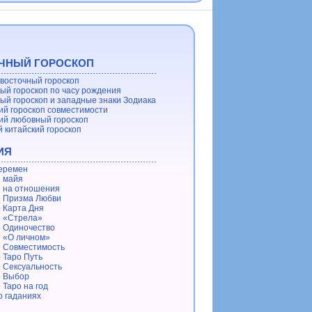
ЧНЫЙ ГОРОСКОП
восточный гороскоп
ый гороскоп по часу рождения
ый гороскоп и западные знаки Зодиака
ий гороскоп совместимости
ий любовный гороскоп
 китайский гороскоп
ИЯ
еремен
 майя
 на отношения
 Призма Любви
 Карта Дня
 «Стрела»
 Одиночество
 «О личном»
 Совместимость
 Таро Путь
 Сексуальность
е Выбор
 Таро на год
о гаданиях