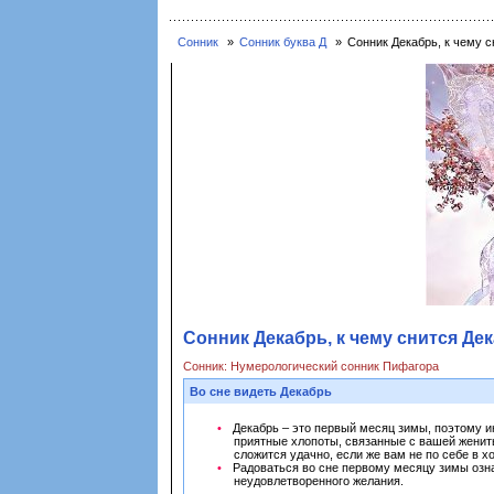
Сонник
Сонник буква Д
Сонник Декабрь, к чему с
Сонник Декабрь, к чему снится Дек
Сонник: Нумерологический сонник Пифагора
Во сне видеть Декабрь
Декабрь – это первый месяц зимы, поэтому и
приятные хлопоты, связанные с вашей женить
сложится удачно, если же вам не по себе в х
Радоваться во сне первому месяцу зимы озна
неудовлетворенного желания.