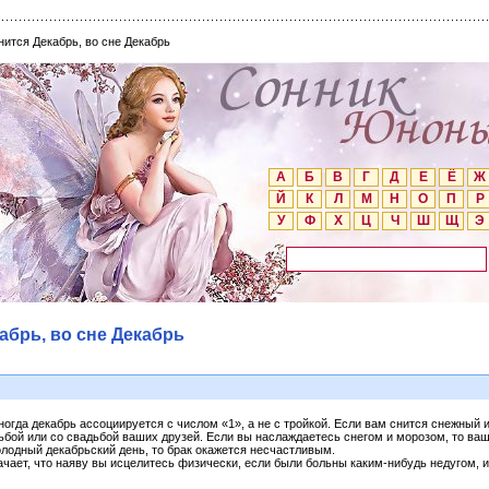
нится Декабрь, во сне Декабрь
А
Б
В
Г
Д
Е
Ё
Ж
Й
К
Л
М
Н
О
П
Р
У
Ф
Х
Ц
Ч
Ш
Щ
Э
абрь, во сне Декабрь
ногда декабрь ассоциируется с числом «1», а не с тройкой. Если вам снится снежный 
бой или со свадьбой ваших друзей. Если вы наслаждаетесь снегом и морозом, то ва
олодный декабрьский день, то брак окажется несчастливым.
чает, что наяву вы исцелитесь физически, если были больны каким-нибудь недугом, 