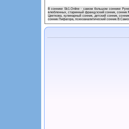
В соннике Sk1.Online - самом большом соннике Руне
влюбленных, старинный французский сонник, сонник 
Цветкова, кулинарный сонник, детский сонник, сонни
сонник Пифагора, психоаналитический сонник В.Самохв