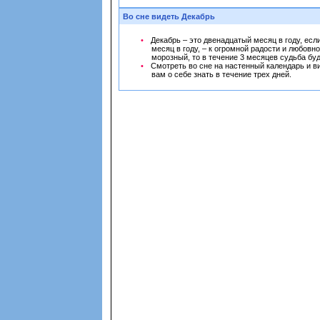
Во сне видеть Декабрь
Декабрь – это двенадцатый месяц в году, есл
месяц в году, – к огромной радости и любовн
морозный, то в течение 3 месяцев судьба бу
Смотреть во сне на настенный календарь и вид
вам о себе знать в течение трех дней.