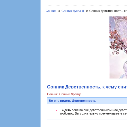
Сонник
Сонник буква Д
Сонник Девственность, к
Сонник Девственность, к чему сни
Сонник: Сонник Фрейда
Во сне видеть Девственность
Видеть себя во сне девственником или девст
любовью. Вы сознательно преуменьшаете сво