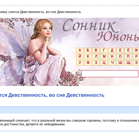
 чему снится Девственность, во сне Девственность
А
Б
В
Г
Д
Е
Ё
Ж
Й
К
Л
М
Н
О
П
Р
У
Ф
Х
Ц
Ч
Ш
Щ
Э
тся Девственность, во сне Девственность
венницей означает, что в реальной жизни вы слишком скромны, поэтому в отношении в
и достоинства, делаете их невидимыми.