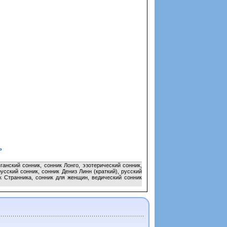
ь
анский сонник, сонник Лонго, эзотерический сонник,
сский сонник, сонник Дениз Линн (краткий), русский
к Странника, сонник для женщин, ведический сонник