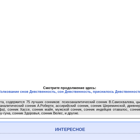
Смотрите продолжение здесь:
Толкование снов Девственность, сон Девственность, приснилось Девственност
та, содержится 75 лучших сонников: психоаналитический сонник В.Самохвалова, цыг
аналитический сонник А.Роберти, ассирийский сонник, сонник Шереминской, древнеру
а), сонник Хассе, сонник майя, мужской сонник, сонник индейцев отавалос, сонни
-гуна, сонник Здоровья, сонник Велес, и другие.
ИНТЕРЕСНОЕ