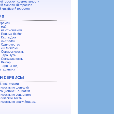
ий гороскоп совместимости
ий любовный гороскоп
 китайский гороскоп
ИЯ
еремен
 майя
 на отношения
 Призма Любви
 Карта Дня
 «Стрела»
 Одиночество
 «О личном»
 Совместимость
 Таро Путь
 Сексуальность
е Выбор
 Таро на год
о гаданиях
 И СЕРВИСЫ
 Знак стихии
имость по фен-шуй
 соционике Социотип
имость по соционике
гические тесты
имость по знаку Зодиака