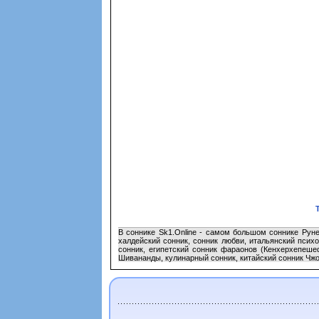
В соннике Sk1.Online - самом большом соннике Руне
халдейский сонник, сонник любви, итальянский психо
сонник, египетский сонник фараонов (Кенхерхепешеф
Шивананды, кулинарный сонник, китайский сонник Чжоу