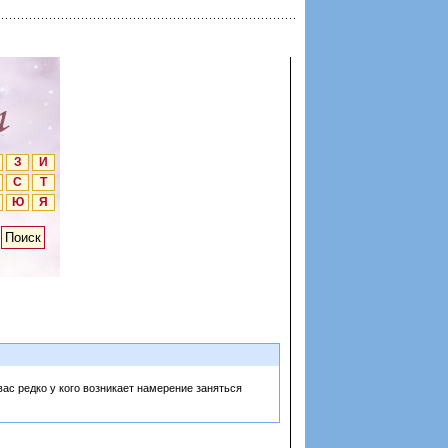
З
И
С
Т
Ю
Я
ас редко у кого возникает намерение заняться