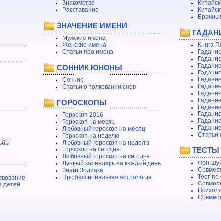
Знакомство
Китайск
Расставание
Китайск
Брачный
ЗНАЧЕНИЕ ИМЕНИ
ГАДАН
Мужские имена
Женские имена
Книга П
Статьи про имена
Гадание
Гадание
Гадание
СОННИК ЮНОНЫ
Гадание
Гадание
Сонник
Гадание
Статьи о толковании снов
Гадание
Гадание
ГОРОСКОПЫ
Гадание
Гадание
Гороскоп 2016
Гадани
Гороскоп на месяц
Гадание
Любовный гороскоп на месяц
Статьи 
Гороскоп на неделю
ьбы
Любовный гороскоп на неделю
Гороскоп на сегодня
ТЕСТЫ
Любовный гороскоп на сегодня
Фен-шуй
Лунный календарь на каждый день
Совмест
Знаки Зодиака
Тест по
Профессиональная астрология
твование
Совмест
е детей
Психоло
Совмест