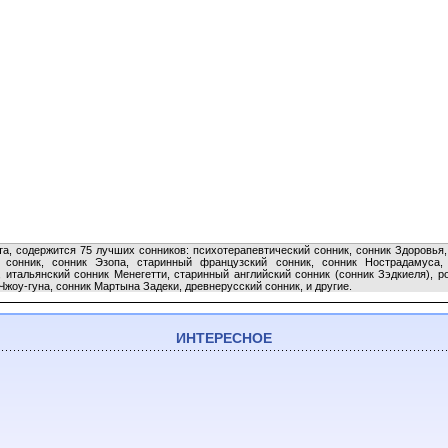
а, содержится 75 лучших сонников: психотерапевтический сонник, сонник Здоровья, 
й сонник, сонник Эзопа, старинный французский сонник, сонник Нострадамуса
 итальянский сонник Менегетти, старинный английский сонник (сонник Зэдкиеля), р
Чжоу-гуна, сонник Мартына Задеки, древнерусский сонник, и другие.
ИНТЕРЕСНОЕ