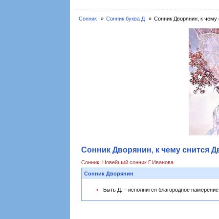
Сонник
Сонник буква Д
Сонник Дворянин, к чему 
Сонник Дворянин, к чему снится Д
Сонник: Новейший сонник Г.Иванова
Сонник Дворянин
Быть Д. – исполнится благородное намерение; 