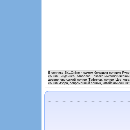
В соннике Sk1.Online - самом большом соннике Рунет
сонник индейцев отавалос, сказко-мифологически
древнеперсидский сонник Тафлиси, сонник Цветкова,
сонник Азара, современный сонник, китайский сонник 