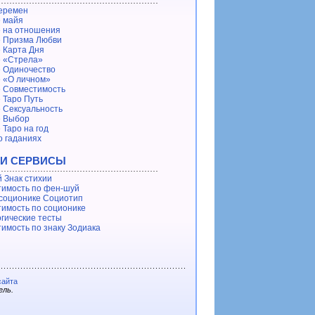
еремен
 майя
 на отношения
 Призма Любви
 Карта Дня
 «Стрела»
 Одиночество
 «О личном»
 Совместимость
 Таро Путь
 Сексуальность
е Выбор
 Таро на год
о гаданиях
 И СЕРВИСЫ
 Знак стихии
имость по фен-шуй
 соционике Социотип
имость по соционике
гические тесты
имость по знаку Зодиака
сайта
ель.