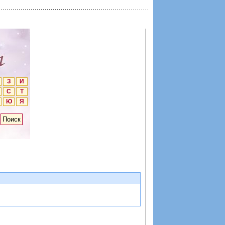
З
И
С
Т
Ю
Я