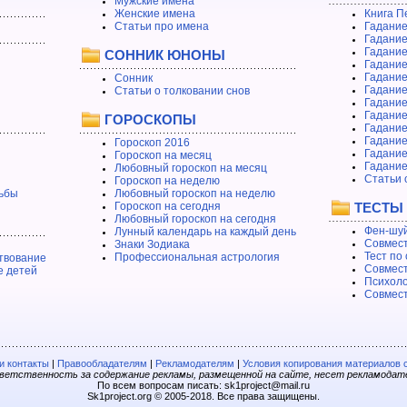
Мужские имена
Женские имена
Книга П
Статьи про имена
Гадание
Гадание
Гадание
СОННИК ЮНОНЫ
Гадание
Гадание
Сонник
Гадание
Статьи о толковании снов
Гадание
Гадание
ГОРОСКОПЫ
Гадание
Гадание
Гороскоп 2016
Гадани
Гороскоп на месяц
Гадание
Любовный гороскоп на месяц
Статьи 
Гороскоп на неделю
ьбы
Любовный гороскоп на неделю
Гороскоп на сегодня
ТЕСТЫ
Любовный гороскоп на сегодня
Фен-шуй
Лунный календарь на каждый день
Совмест
Знаки Зодиака
Тест по
Профессиональная астрология
твование
Совмест
е детей
Психоло
Совмест
 контакты
|
Правообладателям
|
Рекламодателям
|
Условия копирования материалов 
етственность за содержание рекламы, размещенной на сайте, несет рекламодат
По всем вопросам писать: sk1project@mail.ru
Sk1project.org © 2005-2018. Все права защищены.