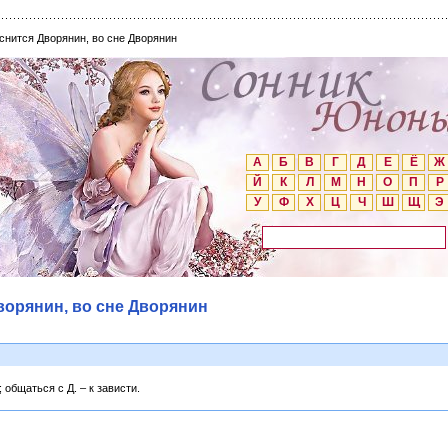
снится Дворянин, во сне Дворянин
А
Б
В
Г
Д
Е
Ё
Ж
Й
К
Л
М
Н
О
П
Р
У
Ф
Х
Ц
Ч
Ш
Щ
Э
ворянин, во сне Дворянин
общаться с Д. – к зависти.