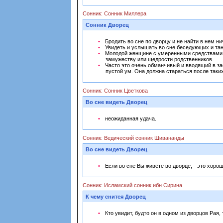
Сонник: Сонник Миллера
Сонник Дворец
Бродить во сне по дворцу и не найти в нем н
Увидеть и услышать во сне беседующих и тан
Молодой женщине с умеренными средствами ув
замужеству или щедрости родственников.
Часто это очень обманчивый и вводящий в за
пустой ум. Она должна стараться после таки
Сонник: Сонник Цветкова
Во сне видеть Дворец
неожиданная удача.
Сонник: Ведический сонник Шивананды
Во сне видеть Дворец
Если во сне Вы живёте во дворце, - это хоро
Сонник: Исламский сонник ибн Сирина
К чему снится Дворец
Кто увидит, будто он в одном из дворцов Рая