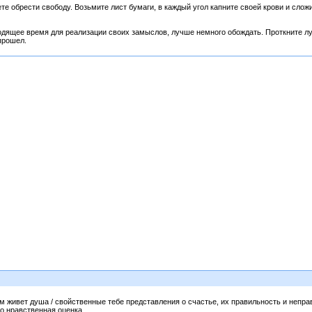
те обрести свободу. Возьмите лист бумаги, в каждый угол капните своей крови и слож
одящее время для реализации своих замыслов, лучше немного обождать. Проткните лук
прошел.
ом живет душа / свойственные тебе представления о счастье, их правильность и непр
го нравственная оценка.