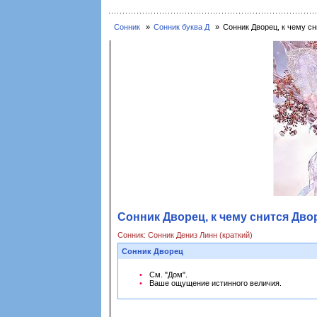
Сонник
Сонник буква Д
Сонник Дворец, к чему сн
Сонник Дворец, к чему снится Дво
Сонник: Сонник Дениз Линн (краткий)
Сонник Дворец
См. "Дом".
Ваше ощущение истинного величия.