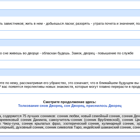
ь завистников; жить в нем - добьешься ласки; разорять - утрата почета и значения; п
во сне живешь во дворце - обласкан будешь. Замок, дворец - повышение по службе
ите по нему, рассматривая его убранство, это означает, что в ближайшем будущем в
У вас появятся перспективы новых знакомств, которые могут плавно перерасти в про
Смотрите продолжение здесь:
Толкование снов Дворец, сон Дворец, приснилось Дворец
, содержится 75 лучших сонников: сонник любви, новый семейный сонник, сонник Дени
дневековый сонник Даниила, самоучитель-сонник (сонник Врублевской), сонник Цв
к Чжоу-гуна, сонник крылатых фраз, эзотерический сонник, кулинарный сонник, э
лорный), духовный сонник, сонник символов Таро, индейский шаманский сонник, сонн