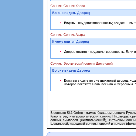
Сонник: Сонник Хассе
Во сне видеть Дворец
Видеть - неудовлетворенность; владеть - имет
Сонник: Сонник Азара
К чему снится Дворец
Дворец снится - неудовлетворенность. Если 
Сонник: Эротический сонник Даниловой
Во сне видеть Дворец
Если вы видите во сне шикарный дворец, ход
которое покажется вам весьма интересным. 
В соннике Sk1.Online - самом большом соннике Рунета
Клеопатры, нумерологический сонник Пифагора, сре
сонник символов (символический), китайский сонни
Шуваловой, народный сонник поверий и примет (фольк