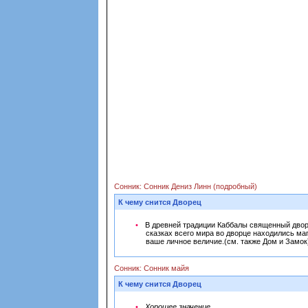
Сонник: Сонник Дениз Линн (подробный)
К чему снится Дворец
В древней традиции Каббалы священный двор
сказках всего мира во дворце находились м
ваше личное величие.(см. также Дом и Замок
Сонник: Сонник майя
К чему снится Дворец
Хорошее значение