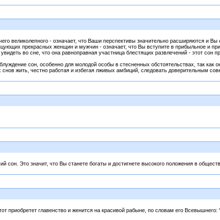
ичего великолепного - означает, что Ваши перспективы значительно расширяются и Вы 
цующих прекрасных женщин и мужчин - означает, что Вы вступите в прибыльное и пр
идеть во сне, что она равноправная участница блестящих развлечений - этот сон п
блуждение сон, особенно для молодой особы в стесненных обстоятельствах, так как
х снов жить, честно работая и избегая лживых амбиций, следовать доверительным сов
ший сон. Это значит, что Вы станете богаты и достигнете высокого положения в обществ
, тот приобретет главенство и женится на красивой рабыне, по словам его Всевышнего: