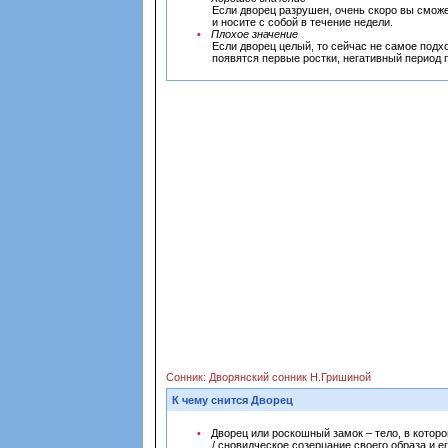
Если дворец разрушен, очень скоро вы сможе
и носите с собой в течение недели.
Плохое значение
Если дворец целый, то сейчас не самое подх
появятся первые ростки, негативный период 
Сонник: Дворянский сонник Н.Гришиной
К чему снится Дворец
Дворец или роскошный замок – тело, в котор
/ сновидческое созерцание своего образа и е