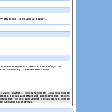
олучить в дар - неожиданная радость.
ы попадете в шумное и разношерстное общество,
должительные и устойчивые отношения.
з Линн (краткий), новейший сонник Г.Иванова, сонник
еткова, сонник Шереминской, древнерусский сонник,
ротический сонник Даниловой, сонник Велес, сонник
ик влюбленных, и другие.