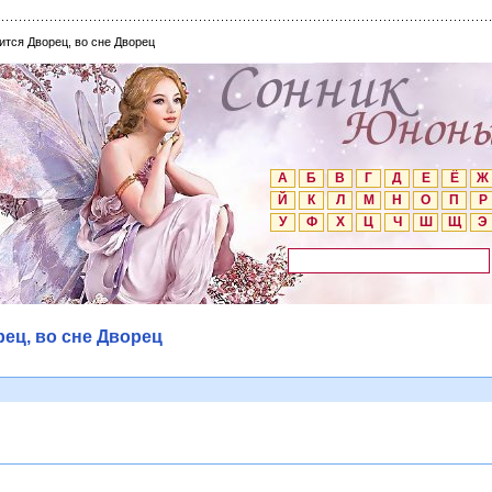
ится Дворец, во сне Дворец
А
Б
В
Г
Д
Е
Ё
Ж
Й
К
Л
М
Н
О
П
Р
У
Ф
Х
Ц
Ч
Ш
Щ
Э
рец, во сне Дворец