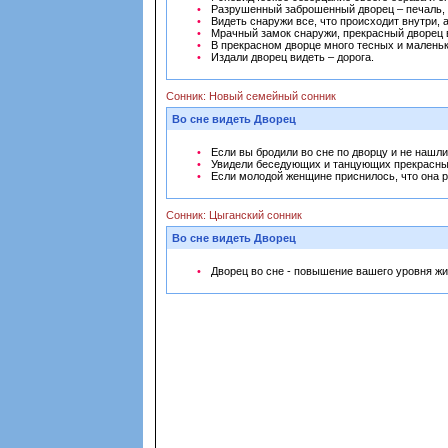
Разрушенный заброшенный дворец – печаль, с
Видеть снаружи все, что происходит внутри, 
Мрачный замок снаружи, прекрасный дворец в
В прекрасном дворце много тесных и маленьк
Издали дворец видеть – дорога.
Сонник: Новый семейный сонник
Во сне видеть Дворец
Если вы бродили во сне по дворцу и не нашли
Увидели беседующих и танцующих прекрасных
Если молодой женщине приснилось, что она р
Сонник: Цыганский сонник
Во сне видеть Дворец
Дворец во сне - повышение вашего уровня жи