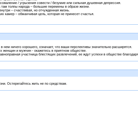
ожаление / угрызения совести / безумие или сильная душевная депрессия.
а там толпы народа – большие перемены в образе жизни.
нутри – счастливая, но отчужденная жизнь.
их камер – обманчивая цель, которая не принесет счастья.
 в нем ничего хорошего, означает, что ваши перспективы значительно расширятся.
 женщин и мужчин - окажетесь в приятном обществе.
авноправная участница блестящих развлечений, ее ждут успехи в обществе благодар
зни. Остерегайтесь жить не по средствам.