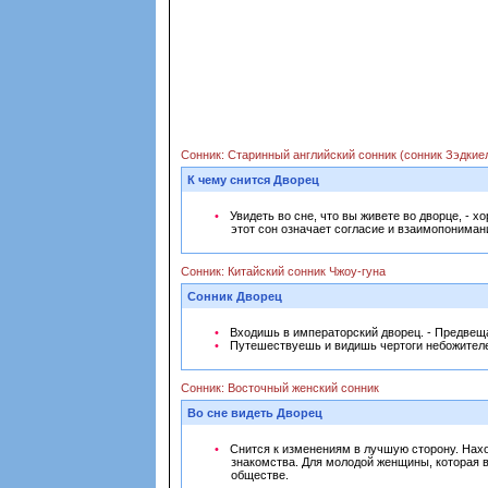
Сонник: Старинный английский сонник (сонник Зэдкие
К чему снится Дворец
Увидеть во сне, что вы живете во дворце, - 
этот сон означает согласие и взаимопонима
Сонник: Китайский сонник Чжоу-гуна
Сонник Дворец
Входишь в императорский дворец. - Предвещ
Путешествуешь и видишь чертоги небожителе
Сонник: Восточный женский сонник
Во сне видеть Дворец
Снится к изменениям в лучшую сторону. Нах
знакомства. Для молодой женщины, которая в
обществе.