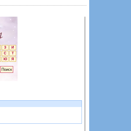
З
И
С
Т
Ю
Я