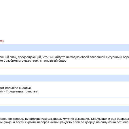
ля)
хороший знак, предвещающий, что Вы найдете выход из своей отчаянной ситуации и об
ние с любимым существом, счастливый брак.
ает большое счастье.
й. - Предвещает счастье.
одясь во дворце, ты видишь или слышишь мужчин и женщин, танцующих и разговари
ынуждена вести скромный образ жизни, увидеть себя во дворце на балу означает: он