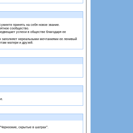
сумеете принять на себя новое звание.
иятное сообщество.
редвещает успехи в обществе благодаря ее
 он заполняет нереальными мечтаниями ее ленивый
етам матери и друзей.
е.
 "Черноокие, скрытые в шатрах".