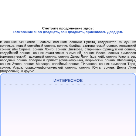
Смотрите продолжение здесь:
Толкование снов Двадцать, сон Двадцать, приснилось Двадцать
В соннике Sk1.Online - самом большом соннике Рунета, содержится 75 лучших
сонников: новый семейный сонник, сонник Фрейда, эзотерический сонник, исламский
сонник ибн Сирина, сонник Лонго, сонник Цветкова, старинный французский сонник,
халдейский сонник, сонник счастливых знамений, сонник Велес, сонник символов
(символический), духовный сонник, сонник Дениз Линн (краткий), сонник Клеопатры,
народный сонник поверий и примет (фольклорный), ведический сонник Шивананды,
сонник Эзопа, сонник Миллера, новейший сонник Г.Иванова, сонник символов Таро,
сонник Азара, сказко-мифологический сонник, сонник Юнга, сонник Дениз Линн
(подробный), и другие.
ИНТЕРЕСНОЕ