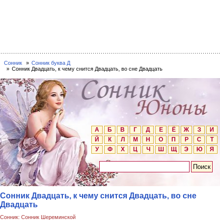
Сонник
Сонник буква Д
Сонник Двадцать, к чему снится Двадцать, во сне Двадцать
А
Б
В
Г
Д
Е
Ё
Ж
З
И
Й
К
Л
М
Н
О
П
Р
С
Т
У
Ф
Х
Ц
Ч
Ш
Щ
Э
Ю
Я
Сонник Двадцать, к чему снится Двадцать, во сне
Двадцать
Сонник: Сонник Шереминской