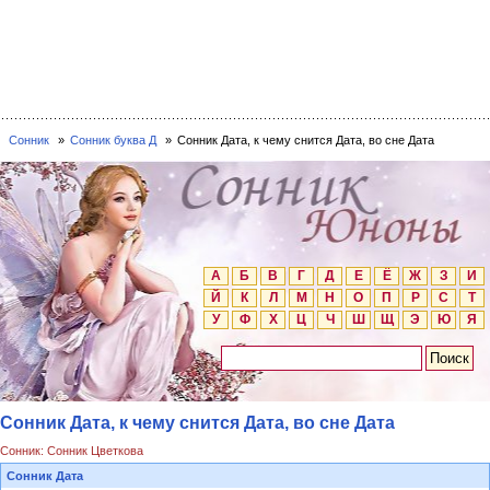
Сонник
Сонник буква Д
Сонник Дата, к чему снится Дата, во сне Дата
А
Б
В
Г
Д
Е
Ё
Ж
З
И
Й
К
Л
М
Н
О
П
Р
С
Т
У
Ф
Х
Ц
Ч
Ш
Щ
Э
Ю
Я
Сонник Дата, к чему снится Дата, во сне Дата
Сонник: Сонник Цветкова
Сонник Дата