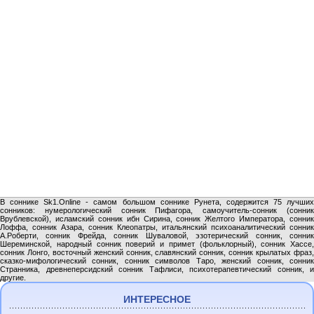
В соннике Sk1.Online - самом большом соннике Рунета, содержится 75 лучших
сонников: нумерологический сонник Пифагора, самоучитель-сонник (сонник
Врублевской), исламский сонник ибн Сирина, сонник Желтого Императора, сонник
Лоффа, сонник Азара, сонник Клеопатры, итальянский психоаналитический сонник
А.Роберти, сонник Фрейда, сонник Шуваловой, эзотерический сонник, сонник
Шереминской, народный сонник поверий и примет (фольклорный), сонник Хассе,
сонник Лонго, восточный женский сонник, славянский сонник, сонник крылатых фраз,
сказко-мифологический сонник, сонник символов Таро, женский сонник, сонник
Странника, древнеперсидский сонник Тафлиси, психотерапевтический сонник, и
другие.
ИНТЕРЕСНОЕ