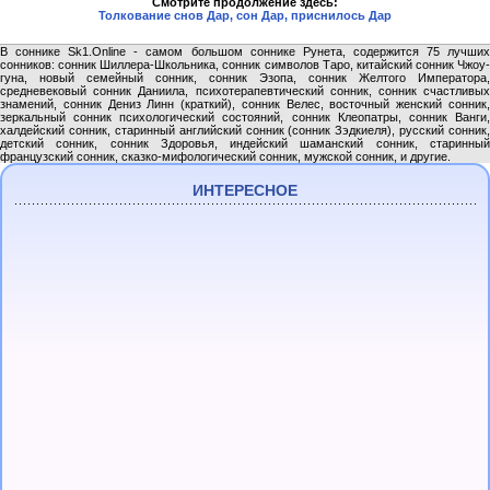
Смотрите продолжение здесь:
Толкование снов Дар, сон Дар, приснилось Дар
В соннике Sk1.Online - самом большом соннике Рунета, содержится 75 лучших
сонников: сонник Шиллера-Школьника, сонник символов Таро, китайский сонник Чжоу-
гуна, новый семейный сонник, сонник Эзопа, сонник Желтого Императора,
средневековый сонник Даниила, психотерапевтический сонник, сонник счастливых
знамений, сонник Дениз Линн (краткий), сонник Велес, восточный женский сонник,
зеркальный сонник психологический состояний, сонник Клеопатры, сонник Ванги,
халдейский сонник, старинный английский сонник (сонник Зэдкиеля), русский сонник,
детский сонник, сонник Здоровья, индейский шаманский сонник, старинный
французский сонник, сказко-мифологический сонник, мужской сонник, и другие.
ИНТЕРЕСНОЕ