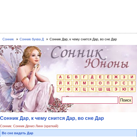
Сонник
Сонник буква Д
Сонник Дар, к чему снится Дар, во сне Дар
А
Б
В
Г
Д
Е
Ё
Ж
З
И
Й
К
Л
М
Н
О
П
Р
С
Т
У
Ф
Х
Ц
Ч
Ш
Щ
Э
Ю
Я
Сонник Дар, к чему снится Дар, во сне Дар
Сонник: Сонник Дениз Линн (краткий)
Во сне видеть Дар