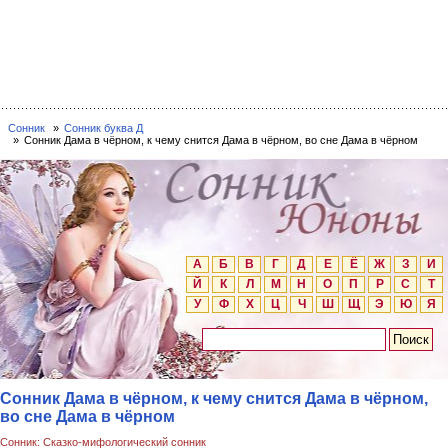
Сонник
Сонник буква Д
Сонник Дама в чёрном, к чему снится Дама в чёрном, во сне Дама в чёрном
А
Б
В
Г
Д
Е
Ё
Ж
З
И
Й
К
Л
М
Н
О
П
Р
С
Т
У
Ф
Х
Ц
Ч
Ш
Щ
Э
Ю
Я
Сонник Дама в чёрном, к чему снится Дама в чёрном,
во сне Дама в чёрном
Сонник: Сказко-мифологический сонник