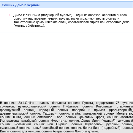
Сонник Дама в чёрном
ДАМА В ЧЁРНОМ (под чёрной вуалью) – один из образов, аспектов ангела
смерти – настроение печали, грусти, тоски и разлуки; весть о смерти;
таинственные демонические силы, «благословляющие» на нехорошие дела
(месть, убийство…).
В соннике Sk1.Online - самом большом соннике Рунета, содержится 75 лучших
сонников: нумерологический сонник Пифагора, сонник Клеопатры, старинный
французский сонник, народный сонник поверий и примет (фольклорный),
древнеперсидский сонник Тафлиси, сонник майя, итальянский сонник Менегетти,
сонник Юнга, сонник символов Таро, сонник крылатых фраз, сонник Желтого
Императора, китайский сонник Чжоу-гуна, сонник Дениз Линн (краткий), духовный
сонник, исламский сонник ибн Сирина, сонник Шуваловой, русский сонник,
кулинарный сонник, новый семейный сонник, сонник Дениз Линн (подробный), сонник
Ванги, сонник для женщин, сонник Азара, сонник Лонго, и другие.