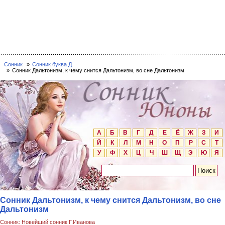
Сонник
Сонник буква Д
Сонник Дальтонизм, к чему снится Дальтонизм, во сне Дальтонизм
А
Б
В
Г
Д
Е
Ё
Ж
З
И
Й
К
Л
М
Н
О
П
Р
С
Т
У
Ф
Х
Ц
Ч
Ш
Щ
Э
Ю
Я
Сонник Дальтонизм, к чему снится Дальтонизм, во сне
Дальтонизм
Сонник: Новейший сонник Г.Иванова