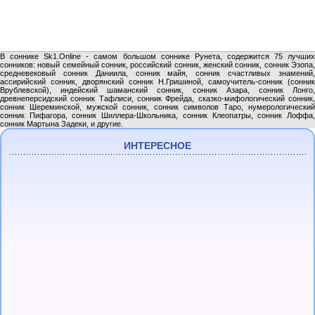
В соннике Sk1.Online - самом большом соннике Рунета, содержится 75 лучших
сонников: новый семейный сонник, российский сонник, женский сонник, сонник Эзопа,
средневековый сонник Даниила, сонник майя, сонник счастливых знамений,
ассирийский сонник, дворянский сонник Н.Гришиной, самоучитель-сонник (сонник
Врублевской), индейский шаманский сонник, сонник Азара, сонник Лонго,
древнеперсидский сонник Тафлиси, сонник Фрейда, сказко-мифологический сонник,
сонник Шереминской, мужской сонник, сонник символов Таро, нумерологический
сонник Пифагора, сонник Шиллера-Школьника, сонник Клеопатры, сонник Лоффа,
сонник Мартына Задеки, и другие.
ИНТЕРЕСНОЕ