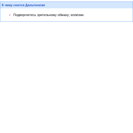
К чему снится Дальтонизм
Подвергнетесь зрительному обману; иллюзии.