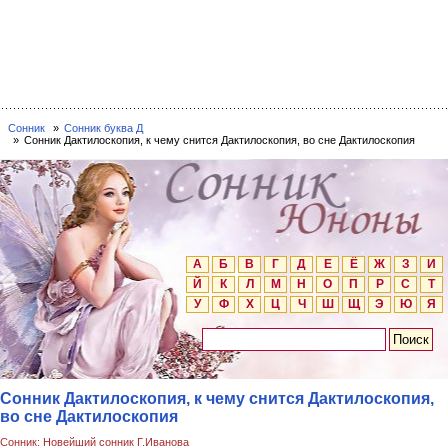
Сонник
Сонник буква Д
Сонник Дактилоскопия, к чему снится Дактилоскопия, во сне Дактилоскопия
А
Б
В
Г
Д
Е
Ё
Ж
З
И
Й
К
Л
М
Н
О
П
Р
С
Т
У
Ф
Х
Ц
Ч
Ш
Щ
Э
Ю
Я
Сонник Дактилоскопия, к чему снится Дактилоскопия,
во сне Дактилоскопия
Сонник: Новейший сонник Г.Иванова