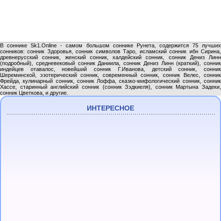
В соннике Sk1.Online - самом большом соннике Рунета, содержится 75 лучших
сонников: сонник Здоровья, сонник символов Таро, исламский сонник ибн Сирина,
древнерусский сонник, женский сонник, халдейский сонник, сонник Дениз Линн
(подробный), средневековый сонник Даниила, сонник Дениз Линн (краткий), сонник
индейцев отавалос, новейший сонник Г.Иванова, детский сонник, сонник
Шереминской, эзотерический сонник, современный сонник, сонник Велес, сонник
Фрейда, кулинарный сонник, сонник Лоффа, сказко-мифологический сонник, сонник
Хассе, старинный английский сонник (сонник Зэдкиеля), сонник Мартына Задеки,
сонник Цветкова, и другие.
ИНТЕРЕСНОЕ