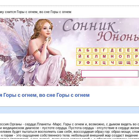
му снится Горы с огнем, во сне Горы с огнем
А
Б
В
Г
Д
Е
Ё
Ж
Й
К
Л
М
Н
О
П
Р
У
Ф
Х
Ц
Ч
Ш
Щ
Э
я Горы с огнем, во сне Горы с огнем
ессия.Органы - сердце.Планеты -Марс. Горы с огнем и, возможно, с дымом видеть во с
 медицинском диагнозе - пустоте сердца. Пустота сердца - отсутствие в сердце жизне
еловек будет пытаться восполнить сам себя, воссоздавая образ гор: образ мощи, сп
е к горам - это ощущение собственного тела: небольшой внешний жар создаст видение 