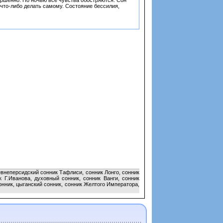
вершенно. Но ночью все чувства обостряются. Сон
что-либо делать самому. Состояние бессилия,
евнеперсидский сонник Тафлиси, сонник Лонго, сонник
 Г.Иванова, духовный сонник, сонник Ванги, сонник
онник, цыганский сонник, сонник Желтого Императора,