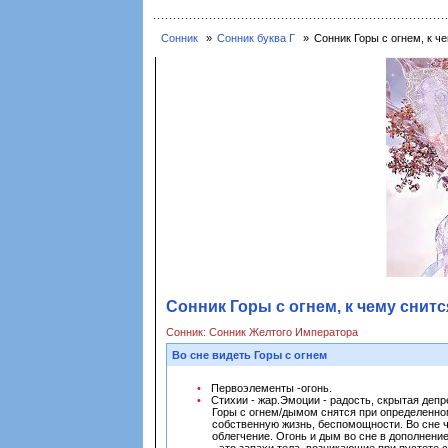
Сонник
Сонник буква Г
Сонник Горы с огнем, к че
Сонник Горы с огнем, к чему снитс
Сонник: Сонник Желтого Императора
Во сне видеть Горы с огнем
Первоэлементы -огонь.
Стихии - жар.Эмоции - радость, скрытая депр
Горы с огнем/дымом снятся при определенном
собственную жизнь, беспомощности. Во сне ч
облегчение. Огонь и дым во сне в дополнени