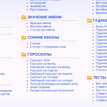
Отношения
Восточн
Знакомство
Китайск
Расставание
Китайск
Брачный
ЗНАЧЕНИЕ ИМЕНИ
ГАДАН
Мужские имена
Женские имена
Книга П
Статьи про имена
Гадание
Гадание
Гадание
СОННИК ЮНОНЫ
Гадание
Гадание
Сонник
Гадание
Статьи о толковании снов
Гадание
Гадание
ГОРОСКОПЫ
Гадание
Гадание
Гороскоп 2016
Гадани
Гороскоп на месяц
Гадание
Любовный гороскоп на месяц
Статьи 
Гороскоп на неделю
ьбы
Любовный гороскоп на неделю
Гороскоп на сегодня
ТЕСТЫ
Любовный гороскоп на сегодня
Фен-шуй
Лунный календарь на каждый день
Совмест
Знаки Зодиака
Тест по
Профессиональная астрология
твование
Совмест
е детей
Психоло
Совмест