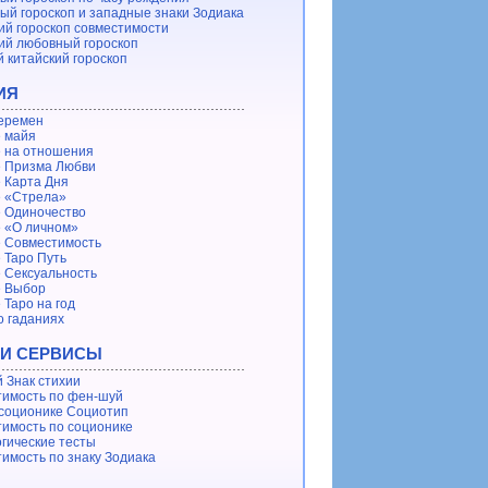
ый гороскоп и западные знаки Зодиака
ий гороскоп совместимости
ий любовный гороскоп
 китайский гороскоп
ИЯ
еремен
 майя
 на отношения
 Призма Любви
 Карта Дня
 «Стрела»
 Одиночество
 «О личном»
 Совместимость
 Таро Путь
 Сексуальность
е Выбор
 Таро на год
о гаданиях
 И СЕРВИСЫ
 Знак стихии
имость по фен-шуй
 соционике Социотип
имость по соционике
гические тесты
имость по знаку Зодиака