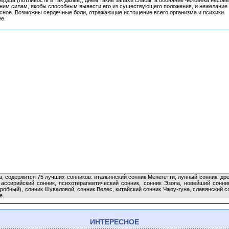
сердца (потливость и так далее), днем такие запахи слабы, а обоняние человека несо
ним силам, якобы способным вывести его из существующего положения, и нежелание 
асное. Возможны сердечные боли, отражающие истощение всего организма и психики.
е.
а, содержится 75 лучших сонников: итальянский сонник Менегетти, лунный сонник, др
ссирийский сонник, психотерапевтический сонник, сонник Эзопа, новейший сонник
робный), сонник Шуваловой, сонник Велес, китайский сонник Чжоу-гуна, славянский с
е.
ИНТЕРЕСНОЕ