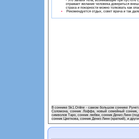
- это запахи тела, возникающие при пустоте 
отражает желание человека довериться внеш
страха и покорности можно толковать как оп
Рекомендуется отдых, совет врача и так дале
В соннике Sk1.Online - самом большом соннике Рунет
Соломона, сонник Лоффа, новый семейный сонник, а
символов Таро, сонник любви, сонник Дениз Линн (под
сонник Цветкова, сонник Дениз Линн (краткий), и други