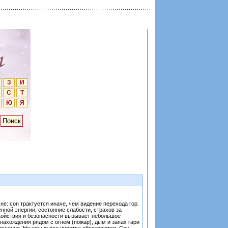
З
И
С
Т
Ю
Я
не: сон трактуется иначе, чем видение перехода гор.
нной энергии, состояние слабости, страхов за
окойствия и безопасности вызывает небольшое
нахождения рядом с огнем (пожар), дым и запах гари