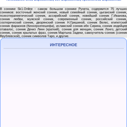
В соннике Sk1.Online - самом большом соннике Рунета, содержится 75 лучших
сонников: восточный женский сонник, новый семейный сонник, цыганский сонник,
психотерапевтический сонник, ассирийский сонник, новейший сонник Г.Иванова,
сонник любви, мужской сонник, современный сонник, российский сонник,
эзотерический сонник, дворянский сонник Н.Гришиной, сонник Велес, египетский
сонник фараонов (Кенхерхепешефа), исламский сонник ибн Сирина, сонник индейцев
отавалос, сонник Дениз Линн (краткий), сонник для женщин, сонник Лонго, детский
сонник, сонник крылатых фраз, сонник Мартына Задеки, самоучитель-сонник (сонник
Врублевской), сонник символов Таро, и другие.
ИНТЕРЕСНОЕ