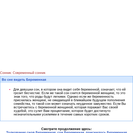
Сонник: Современный сонник
Во сне видеть Беременная
Для девушки сон, в котором она видит себя беременной, означает, что ей
грозит бесчестие. Если же такой сон снится беременной женщине, то это
знак того, что роды будут легкими. Однако если же беременность
приснилась женщине, не ожидающей в ближайшем будущем пополнения
семейства, то такой сон может означать неудачное замужество. Если Вы
встречаетесь с беременной женщиной, которая поражает Вас своей
худобой, это сулит Вам процветание, которое будет достигнуто
незначительными усилиями в течение самых коротких сроков.
Смотрите продолжение здесь:
Толкование снов Беременная, сон Беременная, приснилось Беременная