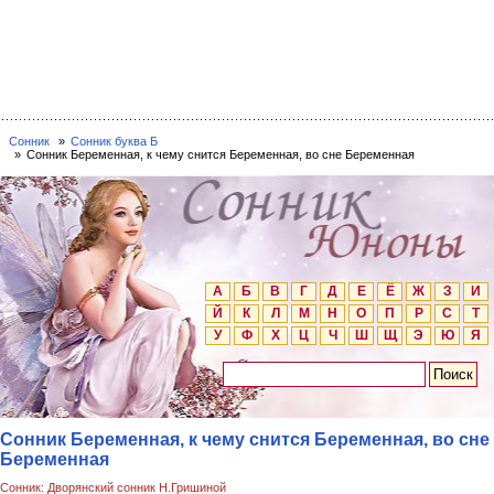
Сонник
Сонник буква Б
Сонник Беременная, к чему снится Беременная, во сне Беременная
А
Б
В
Г
Д
Е
Ё
Ж
З
И
Й
К
Л
М
Н
О
П
Р
С
Т
У
Ф
Х
Ц
Ч
Ш
Щ
Э
Ю
Я
Сонник Беременная, к чему снится Беременная, во сне
Беременная
Сонник: Дворянский сонник Н.Гришиной