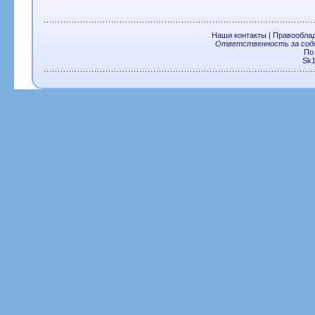
Наши контакты
|
Правообла
Ответственность за соде
По
Sk1