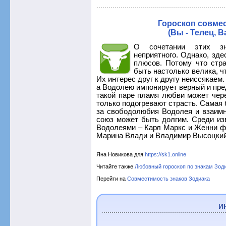
Гороскоп совме
(Вы - Телец, 
О сочетании этих зн
неприятного. Однако, зде
плюсов. Потому что стр
быть настолько велика, ч
Их интерес друг к другу неиссякаем
а Водолею импонирует верный и пре
такой паре пламя любви может чер
только подогревают страсть. Самая 
за свободолюбия Водолея и взаимн
союз может быть долгим. Среди из
Водолеями – Карл Маркс и Женни ф
Марина Влади и Владимир Высоцкий
Яна Новикова для
https://sk1.online
Читайте также
Любовный гороскоп по знакам Зод
Перейти на
Совместимость знаков Зодиака
И