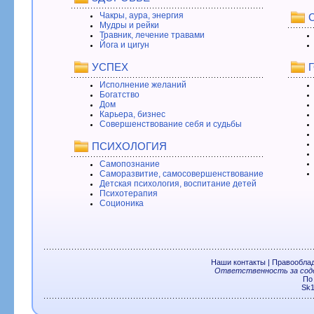
Чакры, аура, энергия
Мудры и рейки
Травник, лечение травами
Йога и цигун
УСПЕХ
Исполнение желаний
Богатство
Дом
Карьера, бизнес
Совершенствование себя и судьбы
ПСИХОЛОГИЯ
Самопознание
Саморазвитие, самосовершенствование
Детская психология, воспитание детей
Психотерапия
Соционика
Наши контакты
|
Правообла
Ответственность за соде
По
Sk1