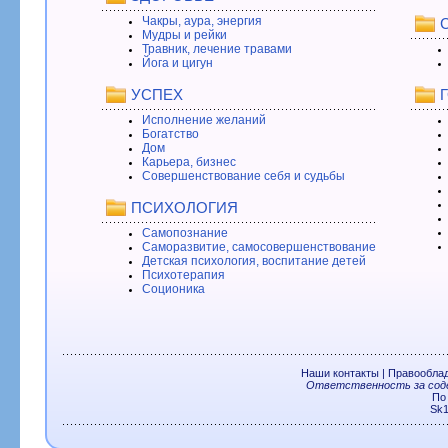
Чакры, аура, энергия
Мудры и рейки
Травник, лечение травами
Йога и цигун
УСПЕХ
Исполнение желаний
Богатство
Дом
Карьера, бизнес
Совершенствование себя и судьбы
ПСИХОЛОГИЯ
Самопознание
Саморазвитие, самосовершенствование
Детская психология, воспитание детей
Психотерапия
Соционика
Наши контакты
|
Правообла
Ответственность за соде
По
Sk1