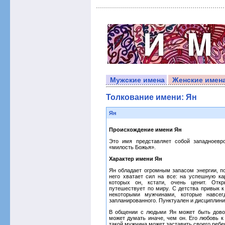
Мужские имена
Женские имен
Толкование имени: Ян
Ян
Происхождение имени Ян
Это имя представляет собой западноевр
«милость Божья».
Характер имени Ян
Ян обладает огромным запасом энергии, п
него хватает сил на все: на успешную ка
которых он, кстати, очень ценит. Откр
путешествует по миру. С детства привык к 
некоторыми мужчинами, которые навсег
запланированного. Пунктуален и дисциплини
В общении с людьми Ян может быть довол
может думать иначе, чем он. Его любовь к
такой мужчина может заставить своего ребе