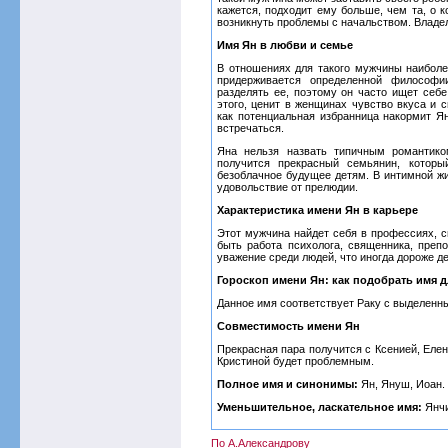
кажется, подходит ему больше, чем та, о к
возникнуть проблемы с начальством. Владел
Имя Ян в любви и семье
В отношениях для такого мужчины наиболе
придерживается определенной философии
разделять ее, поэтому он часто ищет себ
этого, ценит в женщинах чувство вкуса и с
как потенциальная избранница накормит Я
встречаться.
Яна нельзя назвать типичным романтико
получится прекрасный семьянин, которы
безоблачное будущее детям. В интимной ж
удовольствие от прелюдии.
Характеристика имени Ян в карьере
Этот мужчина найдет себя в профессиях, 
быть работа психолога, священника, препо
уважение среди людей, что иногда дороже де
Гороскоп имени Ян: как подобрать имя 
Данное имя соответствует Раку с выделенн
Совместимость имени Ян
Прекрасная пара получится с Ксенией, Елен
Кристиной будет проблемным.
Полное имя и синонимы:
Ян, Януш, Иоан.
Уменьшительное, ласкательное имя:
Янчи
По А.Александрову