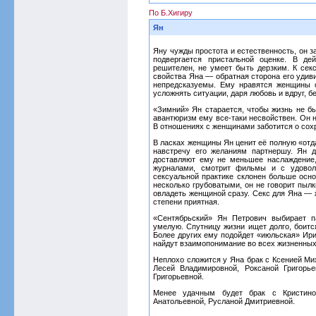
По Б.Хигиру
Ян
Яну чужды простота и естественность, он з
подвергается пристальной оценке. В де
решителен, не умеет быть дерзким. К сек
свойства Яна — обратная сторона его удив
непредсказуемы. Ему нравятся женщины с
усложнять ситуации, даря любовь и вдруг, б
«Зимний» Ян старается, чтобы жизнь не был
авантюризм ему все-таки несвойствен. Он н
В отношениях с женщинами заботится о сох
В ласках женщины Ян ценит её полную «отда
навстречу его желаниям партнершу. Ян д
доставляют ему не меньшее наслаждение,
журналами, смотрит фильмы и с удовол
сексуальной практике склонен больше осно
несколько грубоватыми, он не говорит пылк
овладеть женщиной сразу. Секс для Яна — 
степени приятная.
«Сентябрьский» Ян Петрович выбирает п
умелую. Спутницу жизни ищет долго, боитс
Более других ему подойдет «июльская» Ири
найдут взаимопонимание во всех жизненных 
Неплохо сложится у Яна брак с Ксенией Ми
Лесей Владимировной, Роксаной Григорь
Григорьевной.
Менее удачным будет брак с Кристино
Анатольевной, Русланой Дмитриевной.