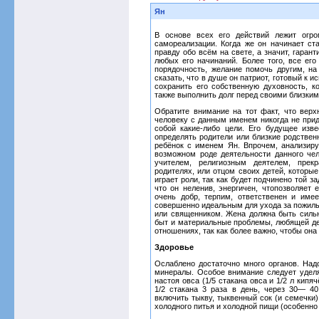
Ян
В основе всех его действий лежит огро
самореализации. Когда же он начинает ста
правду обо всём на свете, а значит, гаран
любых его начинаний. Более того, все его
порядочность, желание помочь другим, на
сказать, что в душе он патриот, готовый к
сохранить его собственную духовность, к
также выполнить долг перед своими близким
Обратите внимание на тот факт, что верхн
человеку с данным именем никогда не прид
собой какие-либо цели. Его будущее изв
определять родители или близкие родствен
ребёнок с именем Ян. Впрочем, анализир
возможном роде деятельности данного че
учителем, религиозным деятелем, пре
родителях, или отцом своих детей, которы
играет роли, так как будет подчинено той з
что он неленив, энергичен, чтопозволяет е
очень добр, терпим, ответственен и имее
совершенно идеальным для ухода за пожилы
или священником. Жена должна быть сильно
быт и материальные проблемы, любящей де
отношениях, так как более важно, чтобы он
Здоровье
Ослаблено достаточно много органов. Над
минералы. Особое внимание следует удел
настоя овса (1/5 стакана овса и 1/2 л кип
1/2 стакана 3 раза в день, через 30— 4
включить тыкву, тыквенный сок (и семечки)
холодного питья и холодной пищи (особенно