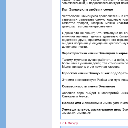
замечательный, и подсознательно ждет пох
Имя Эммануил в любви и семье
Честолюбие Эммануила проявляется и в его
стремится завоевать самую красивую или
качестве трофея, которым можно хваста
девушка, тем она интереснее ему.
Однако это не значит, что Эммануил не сп
мужчина начинает ценить душевную близо
надежного друга, принимающего его взрывн
он дает избраннице ощущение крепкого му
до ненасытности.
Характеристика имени Эммануил в карье
Такому мужчине лучше работать на себя, т
большими суммами денег, так что из него п
Может привлечь его и научная карьера.
Гороскоп имени Эмануил: как подобрать
Это имя соответствует Рыбам или мужчина
Совместимость имени Эммануил
Хорошая пара выйдет с Маргаритой, Анже
Снежаны и Алисы.
Полное имя и синонимы:
Эммануил, Имма
Уменьшительное, ласкательное имя:
Эмма
Эммичка, Эммичек.
По Б.Хигиру