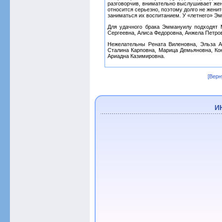
разговорчив, внимательно выслушивает жен
относится серьезно, поэтому долго не жени
заниматься их воспитанием. У «летнего» Э
Для удачного брака Эммануилу подходят 
Сергеевна, Алиса Федоровна, Анжела Петров
Нежелательны Рената Виленовна, Эльза А
Сталина Карповна, Марица Демьяновна, Ко
Ариадна Казимировна.
[Верн
И