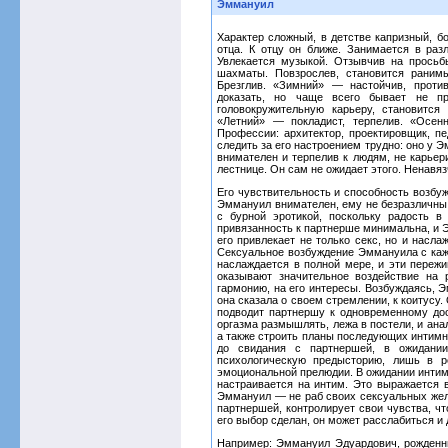
Эммануил
Характер сложный, в детстве капризный, б
отца. К отцу он ближе. Занимается в разл
Увлекается музыкой. Отзывчив на просьб
шахматы. Повзрослев, становится ранимы
Брезглив. «Зимний» — настойчив, против
доказать, но чаще всего бывает не пр
головокружительную карьеру, становится
«Летний» — покладист, терпелив. «Осенн
Профессии: архитектор, проектировщик, пе
следить за его настроением трудно: оно у 
внимателен и терпелив к людям, не карьери
лестнице. Он сам не ожидает этого. Ненавяз
Его чувствительность и способность возбу
Эммануил внимателен, ему не безразличны
с бурной эротикой, поскольку радость в
привязанность к партнерше минимальна, и 
его привлекает не только секс, но и насл
Сексуальное возбуждение Эммануила с каж
наслаждается в полной мере, и эти пережи
оказывают значительное воздействие на 
гармонию, на его интересы. Возбуждаясь, 
она сказала о своем стремлении, к коитусу.
подводит партнершу к одновременному до
оргазма размышлять, лежа в постели, и ана
а также строить планы последующих интимны
до свидания с партнершей, в ожидани
психологическую предысторию, лишь в р
эмоциональной прелюдии. В ожидании интим
настраивается на интим. Это выражается 
Эммануил — не раб своих сексуальных жел
партнершей, контролирует свои чувства, чт
его выбор сделан, он может расслабиться и
Например: Эммануил Эдуардович, рожденный