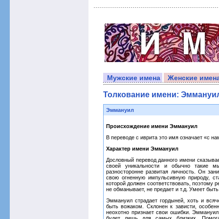
Мужские имена
Женские имен
Толкование имени: Эммануи
Эммануил
Происхождение имени Эммануил
В переводе с иврита это имя означает «с на
Характер имени Эммануил
Дословный перевод данного имени сказывае
своей уникальности и обычно такие м
разносторонне развитая личность. Он зан
свою огненную импульсивную природу, ст
которой должен соответствовать, поэтому 
не обманывает, не предает и т.д. Умеет быт
Эммануил страдает гордыней, хоть и всяч
быть вожаком. Склонен к зависти, особен
неохотно признает свои ошибки. Эммануил
будет лишь для самых близких. Помога