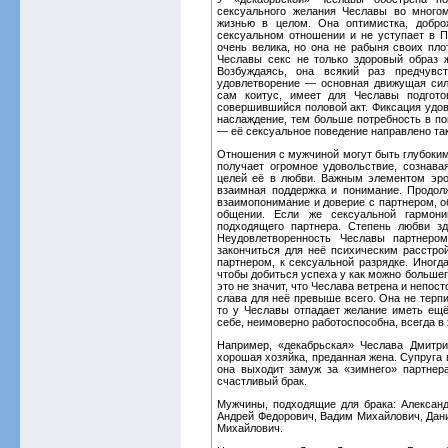
сексуального желания Чеславы во многом
жизнью в целом. Она оптимистка, добро
сексуальном отношении и не уступает в П
очень велика, но она не рабыня своих пло
Чеславы секс не только здоровый образ 
Возбуждаясь, она всякий раз предчувст
удовлетворение — основная движущая сил
сам коитус, имеет для Чеславы подгото
совершившийся половой акт. Фиксация удо
наслаждение, тем больше потребность в пов
— её сексуальное поведение направлено так
Отношения с мужчиной могут быть глубокими
получает огромное удовольствие, сознава
целей её в любви. Важным элементом эро
взаимная поддержка и понимание. Продо
взаимопонимание и доверие с партнером, о
общении. Если же сексуальной гармони
подходящего партнера. Степень любви з
Неудовлетворенность Чеславы партнеро
закончиться для неё психическим расстро
партнером, к сексуальной разрядке. Иног
чтобы добиться успеха у как можно большег
это не значит, что Чеслава ветрена и непо
слава для неё превыше всего. Она не терпи
то у Чеславы отпадает желание иметь ещё
себе, неимоверно работоспособна, всегда в
Например, «декабрьская» Чеслава Дмитр
хорошая хозяйка, преданная жена. Супруга 
она выходит замуж за «зимнего» партнер
счастливый брак.
Мужчины, подходящие для брака: Алексан
Андрей Федорович, Вадим Михайлович, Дани
Михайлович.