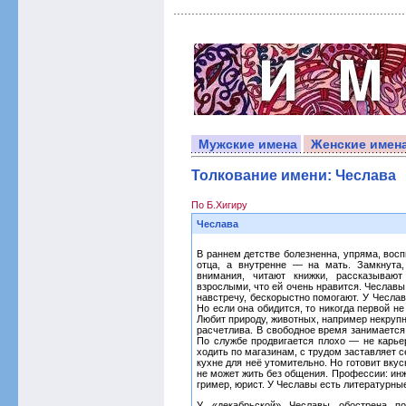
Мужские имена
Женские имен
Толкование имени: Чеслава
По Б.Хигиру
Чеслава
В раннем детстве болезненна, упряма, вос
отца, а внутренне — на мать. Замкнута
внимания, читают книжки, рассказываю
взрослыми, что ей очень нравится. Чеславы
навстречу, бескорыстно помогают. У Чеслав
Но если она обидится, то никогда первой н
Любит природу, животных, например некрупн
расчетлива. В свободное время занимается
По службе продвигается плохо — не карье
ходить по магазинам, с трудом заставляет 
кухне для неё утомительно. Но готовит вку
не может жить без общения. Профессии: инж
гример, юрист. У Чеславы есть литературны
У «декабрьской» Чеславы обострена по