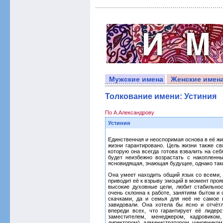
Мужские имена
Женские имен
Толкование имени: Устиния
По А.Александрову
Устиния
Единственная и неоспоримая основа в её жиз
жизни гарантировано. Цель жизни также свя
которую она всегда готова взвалить на себ
будет неизбежно возрастать с накоплен
ясновидящая, знающая будущее, однако так
Она умеет находить общий язык со всеми, 
приводит её к взрыву эмоций в момент проя
высокие духовные цели, любит стабильнос
очень склонна к работе, занятиям бытом 
скачками, да и семья для неё не самое 
завидовали. Она хотела бы ясно и отчёт
впереди всех, что гарантирует её лидер
заместителем, менеджером, кадровико
директором), администратором, чиновником