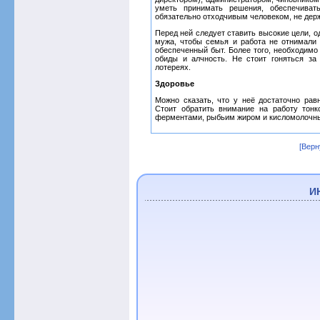
уметь принимать решения, обеспечива
обязательно отходчивым человеком, не дер
Перед ней следует ставить высокие цели, о
мужа, чтобы семья и работа не отнимали 
обеспеченный быт. Более того, необходимо 
обиды и алчность. Не стоит гоняться за
лотереях.
Здоровье
Можно сказать, что у неё достаточно рав
Стоит обратить внимание на работу тон
ферментами, рыбьим жиром и кисломолочным
[Верн
И