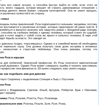
учать все самое лучшее, и способна быстро выйти из себя, если этого не
есть много гордыни, которая мешает ей строить равноправные отношения с
елица данного имени бывает слишком категоричной. Она не умеет прощать,
ся различных колкостей в ее сторону.
и семье
женщины полна приключений. Роза подпитывается сильными эмоциями, поэтому
но впутывается в различные истории, которые гарантируют ей накал чувств. К
 влюбиться в женатого мужчину или закрутить роман с женщиной ради эпатажа.
 способна на глубокую любовь к одному человеку, который станет ее судьбой.
уре и хочет видеть с собой столь же яркого и сильного человека. В паре этой
дет борьба за власть. Это заводит ее.
ет довольно поздно, «нагулявшись». Однако и в семейной жизни ей необходимы
 не переносит скуку. Она должна получать свою долю экстрима в интимных
 – ненасытная и страстная любовница. Она очень ревнива, потому что
уре.
ени Роза в карьере
а для публичной, творческой профессии. Из Розы получится замечательная
льный журналист. Однако Роза может совершить ошибку и освоить престижную,
 профессию типа финансиста. Ей нужно следовать зову своего сердца.
за: как подобрать имя для девочки
ствует Скорпиону с выделенным Солнцем и Льву с Плутоном.
ени Роза
ится с Владимиром, Сергеем, Ильей, Артуром, Робертом. Брак с Николаем,
даст трещину.
онимы:
Роза, Розалия, Розетта, Роуз, Розалинда.
аскательное имя:
Розочка, Розуля, Зуля, Рузя, Розка.