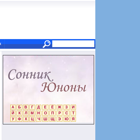
х
А
Б
В
Г
Д
Е
Ё
Ж
З
И
Й
К
Л
М
Н
О
П
Р
С
Т
У
Ф
Х
Ц
Ч
Ш
Щ
Э
Ю
Я