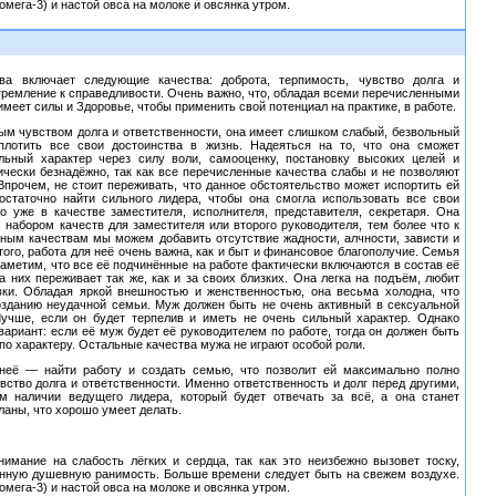
омега-3) и настой овса на молоке и овсянка утром.
ва включает следующие качества: доброта, терпимость, чувство долга и
тремление к справедливости. Очень важно, что, обладая всеми перечисленными
имеет силы и Здоровье, чтобы применить свой потенциал на практике, в работе.
ым чувством долга и ответственности, она имеет слишком слабый, безвольный
оплотить все свои достоинства в жизнь. Надеяться на то, что она сможет
льный характер через силу воли, самооценку, постановку высоких целей и
ически безнадёжно, так как все перечисленные качества слабы и не позволяют
Впрочем, не стоит переживать, что данное обстоятельство может испортить ей
достаточно найти сильного лидера, чтобы она смогла использовать все свои
о уже в качестве заместителя, исполнителя, представителя, секретаря. Она
 набором качеств для заместителя или второго руководителя, тем более что к
ным качествам мы можем добавить отсутствие жадности, алчности, зависти и
того, работа для неё очень важна, как и быт и финансовое благополучие. Семья
Заметим, что все её подчинённые на работе фактически включаются в состав её
за них переживает так же, как и за своих близких. Она легка на подъём, любит
вки. Обладая яркой внешностью и женственностью, она весьма холодна, что
озданию неудачной семьи. Муж должен быть не очень активный в сексуальной
Лучше, если он будет терпелив и иметь не очень сильный характер. Однако
ариант: если её муж будет её руководителем по работе, тогда он должен быть
о характеру. Остальные качества мужа не играют особой роли.
неё — найти работу и создать семью, что позволит ей максимально полно
вство долга и ответственности. Именно ответственность и долг перед другими,
м наличии ведущего лидера, который будет отвечать за всё, а она станет
ланы, что хорошо умеет делать.
нимание на слабость лёгких и сердца, так как это неизбежно вызовет тоску,
нную душевную ранимость. Больше времени следует быть на свежем воздухе.
омега-3) и настой овса на молоке и овсянка утром.