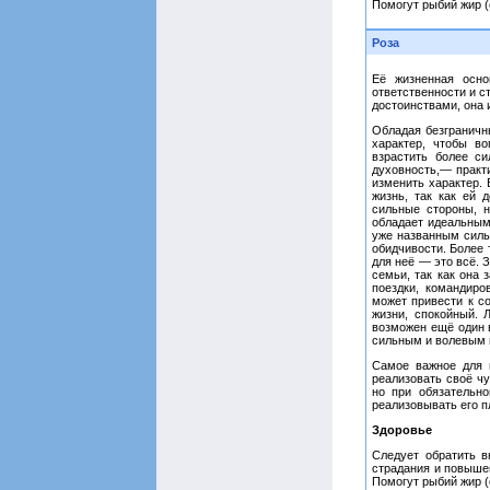
Помогут рыбий жир (
Роза
Её жизненная осно
ответственности и с
достоинствами, она 
Обладая безграничн
характер, чтобы в
взрастить более си
духовность,— практ
изменить характер. 
жизнь, так как ей 
сильные стороны, н
обладает идеальным
уже названным силь
обидчивости. Более 
для неё — это всё. 
семьи, так как она 
поездки, командиро
может привести к с
жизни, спокойный. 
возможен ещё один в
сильным и волевым п
Самое важное для 
реализовать своё чу
но при обязательно
реализовывать его п
Здоровье
Следует обратить в
страдания и повыше
Помогут рыбий жир (