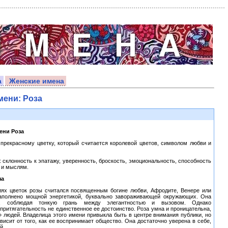
а
Женские имена
мени: Роза
ени Роза
прекрасному цветку, который считается королевой цветов, символом любви и
: склонность к эпатажу, уверенность, броскость, эмоциональность, способность
 и мыслям.
за
ях цветок розы считался посвященным богине любви, Афродите, Венере или
аполнено мощной энергетикой, буквально завораживающей окружающих. Она
я, соблюдая тонкую грань между элегантностью и вызовом. Однако
ритягательность не единственное ее достоинство. Роза умна и проницательна,
» людей. Владелица этого имени привыкла быть в центре внимания публики, но
висит от того, как ее воспринимает общество. Она достаточно уверена в себе,
й.