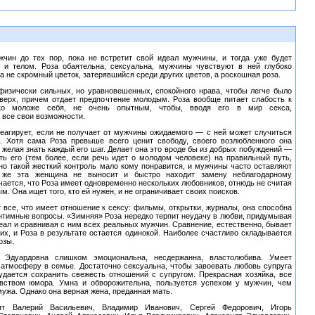
чин до тех пор, пока не встретит свой идеал мужчины, и тогда уже будет
 и телом. Роза обаятельна, сексуальна, мужчины чувствуют в ней глубоко
а не скромный цветок, затерявшийся среди других цветов, а роскошная роза.
изически сильных, но уравновешенных, спокойного нрава, чтобы легче было
верх, причем отдает предпочтение молодым. Роза вообще питает слабость к
ко моложе себя, не очень опытным, чтобы, вводя его в мир секса,
 все свои возможности.
реагирует, если не получает от мужчины ожидаемого — с ней может случиться
. Хотя сама Роза превыше всего ценит свободу, своего возлюбленного она
, желая знать каждый его шаг. Делает она это вроде бы из добрых побуждений —
ть его (тем более, если речь идет о молодом человеке) на правильный путь,
 но такой жесткий контроль мало кому понравится, и мужчины часто оставляют
а же эта женщина не выносит и быстро находит замену неблагодарному
ается, что Роза имеет одновременно нескольких любовников, отнюдь не считая
м. Она ищет того, кто ей нужен, и не ограничивает своих поисков.
 все, что имеет отношение к сексу: фильмы, открытки, журналы, она способна
нтимные вопросы. «Зимняя» Роза нередко терпит неудачу в любви, придумывая
ал и сравнивая с ним всех реальных мужчин. Сравнение, естественно, бывает
их, и Роза в результате остается одинокой. Наиболее счастливо складывается
озы.
 Эдуардовна слишком эмоциональна, несдержанна, властолюбива. Умеет
 атмосферу в семье. Достаточно сексуальна, чтобы завоевать любовь супруга
 удается сохранить свежесть отношений с супругом. Прекрасная хозяйка, все
увством юмора. Умна и обворожительна, пользуется успехом у мужчин, чем
ужа. Однако она верная жена, преданная мать.
ят Валерий Васильевич, Владимир Иванович, Сергей Федорович, Игорь