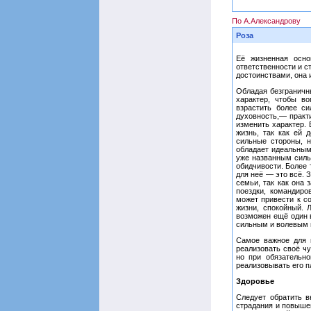
По А.Александрову
Роза
Её жизненная осно
ответственности и с
достоинствами, она 
Обладая безграничн
характер, чтобы в
взрастить более си
духовность,— практ
изменить характер. 
жизнь, так как ей 
сильные стороны, н
обладает идеальным
уже названным силь
обидчивости. Более 
для неё — это всё. 
семьи, так как она 
поездки, командиро
может привести к с
жизни, спокойный. 
возможен ещё один в
сильным и волевым п
Самое важное для 
реализовать своё чу
но при обязательно
реализовывать его п
Здоровье
Следует обратить в
страдания и повыше