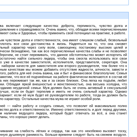
ва включает следующие качества: доброта, терпимость, чувство долга и
тремление к справедливости. Очень важно, что, обладая всеми перечисленными
имеет силы и Здоровье, чтобы применить свой потенциал на практике, в работе.
ым чувством долга и ответственности, она имеет слишком слабый, безвольный
оплотить все свои достоинства в жизнь. Надеяться на то, что она сможет
льный характер через силу воли, самооценку, постановку высоких целей и
ически безнадёжно, так как все перечисленные качества слабы и не позволяют
Впрочем, не стоит переживать, что данное обстоятельство может испортить ей
достаточно найти сильного лидера, чтобы она смогла использовать все свои
о уже в качестве заместителя, исполнителя, представителя, секретаря. Она
 набором качеств для заместителя или второго руководителя, тем более что к
ным качествам мы можем добавить отсутствие жадности, алчности, зависти и
того, работа для неё очень важна, как и быт и финансовое благополучие. Семья
Заметим, что все её подчинённые на работе фактически включаются в состав её
за них переживает так же, как и за своих близких. Она легка на подъём, любит
вки. Обладая яркой внешностью и женственностью, она весьма холодна, что
озданию неудачной семьи. Муж должен быть не очень активный в сексуальной
Лучше, если он будет терпелив и иметь не очень сильный характер. Однако
ариант: если её муж будет её руководителем по работе, тогда он должен быть
о характеру. Остальные качества мужа не играют особой роли.
неё — найти работу и создать семью, что позволит ей максимально полно
вство долга и ответственности. Именно ответственность и долг перед другими,
м наличии ведущего лидера, который будет отвечать за всё, а она станет
ланы, что хорошо умеет делать.
нимание на слабость лёгких и сердца, так как это неизбежно вызовет тоску,
нную душевную ранимость. Больше времени следует быть на свежем воздухе.