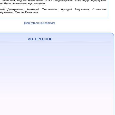
Степанович, Андрей Алексеевич, Илья Владимирович, Александр Эдуардович.
ни были летнего месяца рождения.
лай Дмитриевич, Анатолий Степанович, Аркадий Андреевич, Станислав
адленович, Степан Иванович.
[Вернуться на главную]
ИНТЕРЕСНОЕ