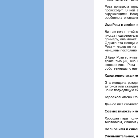
Роза привыкла пол
происходит. В ней 
окружающими. Влад
особенно это касает
Имя Роза в любви 
Личная жизнь этой 
иногда подсознатель
примеру, она может
Однако эта женщина
Роза – лидер по нат
женщины постоянно и
В брак Роза вступа
яркие эмоции, она
отношениях. Роза
собственница по нат
Характеристика им
Эта женщина рожден
актриса или сканда
но не подходящую ей
Гороскоп имени Ро
Данное имя соответ
Совместимость им
Хорошая пара получ
Анатолием, Иваном 
Полное имя и син
Уменьшительное, л