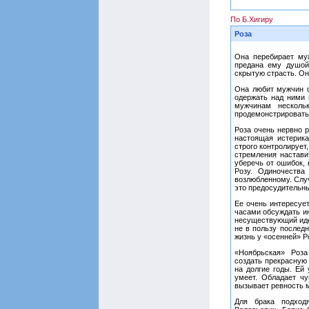
По Б.Хигиру
Роза
Она перебирает муж
предана ему душой
скрытую страсть. Он
Она любит мужчин ф
одержать над ними 
мужчинам несколь
продемонстрировать
Роза очень нервно 
настоящая истерика
строго контролирует
стремления настави
уберечь от ошибок,
Розу. Одиночеств
возлюбленному. Случ
это предосудительны
Ее очень интересует
часами обсуждать и
несуществующий иде
не в пользу последн
жизнь у «осенней» Р
«Ноябрьская» Роза
создать прекрасную
на долгие годы. Ей
умеет. Обладает ч
вызывает ревность м
Для брака подход