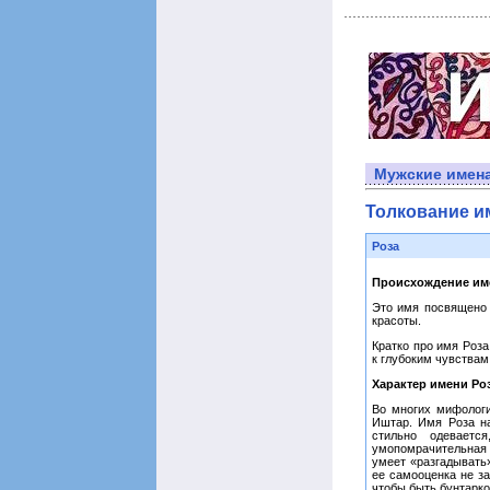
Мужские имен
Толкование и
Роза
Происхождение им
Это имя посвящено 
красоты.
Кратко про имя Роза
к глубоким чувствам
Характер имени Ро
Во многих мифологи
Иштар. Имя Роза н
стильно одеваетс
умопомрачительная п
умеет «разгадывать
ее самооценка не за
чтобы быть бунтарко