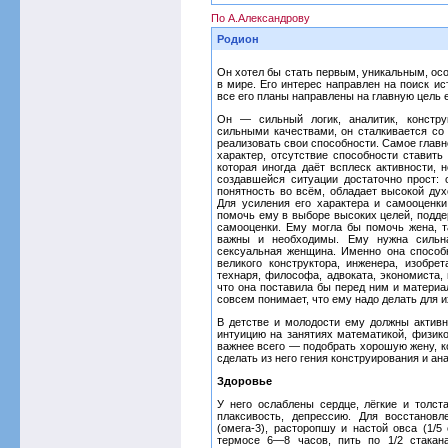
По А.Александрову
Родион
Он хотел бы стать первым, уникальным, ос
в мире. Его интерес направлен на поиск ис
все его планы направлены на главную цель 
Он — сильный логик, аналитик, конструк
сильными качествами, он сталкивается со
реализовать свои способности. Самое главн
характер, отсутствие способности ставить
которая иногда даёт всплеск активности, 
создавшейся ситуации достаточно прост: 
понятность во всём, обладает высокой дух
Для усиления его характера и самооценк
помочь ему в выборе высоких целей, подде
самооценки. Ему могла бы помочь жена, т
важны и необходимы. Ему нужна сильна
сексуальная женщина. Именно она способн
великого конструктора, инженера, изобрет
технаря, философа, адвоката, экономиста,
что она поставила бы перед ним и материал
совсем понимает, что ему надо делать для 
В детстве и молодости ему должны активно
интуицию на занятиях математикой, физико
важнее всего — подобрать хорошую жену, ко
сделать из него гения конструирования и а
Здоровье
У него ослаблены сердце, лёгкие и толс
плаксивость, депрессию. Для восстанов
(омега-3), расторопшу и настой овса (1/5
термосе 6—8 часов, пить по 1/2 стакан