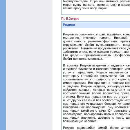
бифидобактерии. В рацион питания рекоме
мясо, тыкву (мякоть, семена, сок) и кис
пешие прогулки в лесу, парке.
По Б.Хигиру
Родион
Родион эмоционален, упрям, подвижен, конк
мышление, отличная память. Внешний 
драматичность, развитая фантазия, арти
окружающим. Любит путешествовать, пред
расчетлив. Тщательно продумывает свое де
заботится о них, если надолго уезжает, зв
Его кредо — прямолинейность. Профессии: 
Любит при роду, животных.
В эротике Родион искренен и отдается с
интимной близости и желание повторно исп
устоять перед ним. Родион открывается
партнершу к такой же открытости. Он не
соблазнитель — это сущность его характе
имеет предела. Его принцип: в постели хо
ощущений. Родион активен, жизнерадостен,
найдется женщин, которые останутся к 
противоположным полом полностью проявл
эгоизма. Если партнерша не соответствует 
ищет других связей и без особого труда нах
партнерша его устраивает больше. Активно
максимальное наслаждение, ему нравится 
партнерши такой же отдачи. Он расстанет
наслаждение, варьировать позы и полность
партнерши влечение, доверие к нему, да
возникающие желания.
Родион, родившийся зимой, более актив