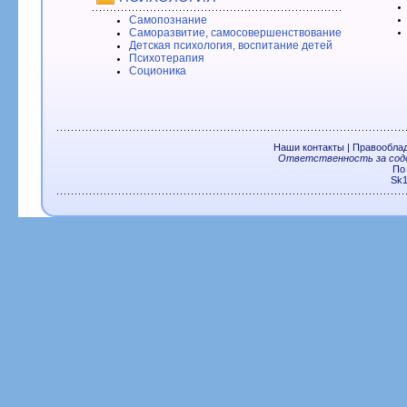
Самопознание
Саморазвитие, самосовершенствование
Детская психология, воспитание детей
Психотерапия
Соционика
Наши контакты
|
Правообла
Ответственность за соде
По
Sk1