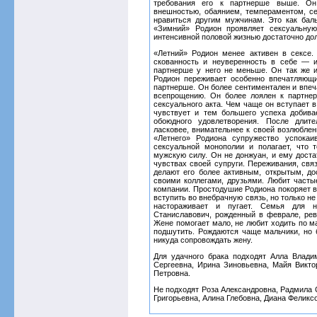
требования его к партнерше выше. Он
внешностью, обаянием, темпераментом, с
нравиться другим мужчинам. Это как бал
«Зимний» Родион проявляет сексуальну
интенсивной половой жизнью достаточно дол
«Летний» Родион менее активен в сексе
скованность и неуверенность в себе — и
партнерше у него не меньше. Он так же 
Родион переживает особенно впечатляющ
партнерше. Он более сентиментален и впеча
всепрощению. Он более лоялен к партне
сексуального акта. Чем чаще он вступает 
чувствует и тем большего успеха добива
обоюдного удовлетворения. После длит
ласковее, внимательнее к своей возлюблен
«Летнего» Родиона супружество успокаи
сексуальной монополии и полагает, что
мужскую силу. Он не донжуан, и ему доста
чувствах своей супруги. Переживания, свя
делают его более активным, открытым, д
своими коллегами, друзьями. Любит часты
компании. Простодушие Родиона покоряет в
вступить во внебрачную связь, но только н
настораживает и пугает. Семья для н
Станиславович, рожденный в феврале, ревн
Жене помогает мало, не любит ходить по м
подшутить. Рождаются чаще мальчики, но 
никуда сопровождать жену.
Для удачного брака подходят Алла Влади
Сергеевна, Ирина Зиновьевна, Майя Викто
Петровна.
Не подходят Роза Александровна, Радмила С
Григорьевна, Алина Глебовна, Диана Феликс