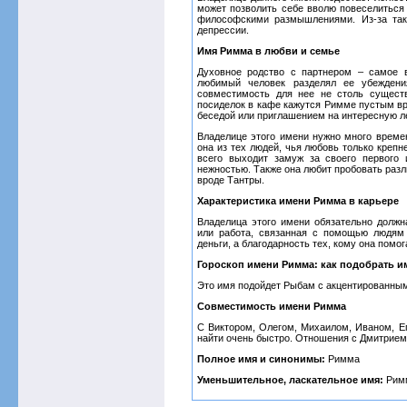
может позволить себе вволю повеселиться
философскими размышлениями. Из-за так
депрессии.
Имя Римма в любви и семье
Духовное родство с партнером – самое 
любимый человек разделял ее убеждения
совместимость для нее не столь сущест
посиделок в кафе кажутся Римме пустым в
беседой или приглашением на интересную л
Владелице этого имени нужно много време
она из тех людей, чья любовь только крепн
всего выходит замуж за своего первого 
нежностью. Также она любит пробовать разл
вроде Тантры.
Характеристика имени Римма в карьере
Владелица этого имени обязательно должн
или работа, связанная с помощью людям (
деньги, а благодарность тех, кому она помог
Гороскоп имени Римма: как подобрать и
Это имя подойдет Рыбам с акцентированным
Совместимость имени Римма
С Виктором, Олегом, Михаилом, Иваном, Е
найти очень быстро. Отношения с Дмитрием, 
Полное имя и синонимы:
Римма
Уменьшительное, ласкательное имя:
Римм