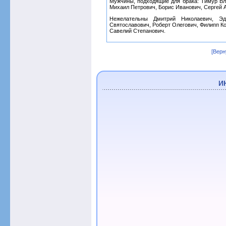
Мужчины, подходящие для брака: Тимур Вл
Михаил Петрович, Борис Иванович, Сергей 
Нежелательны Дмитрий Николаевич, Эд
Святославович, Роберт Олегович, Филипп К
Савелий Степанович.
[Верн
И