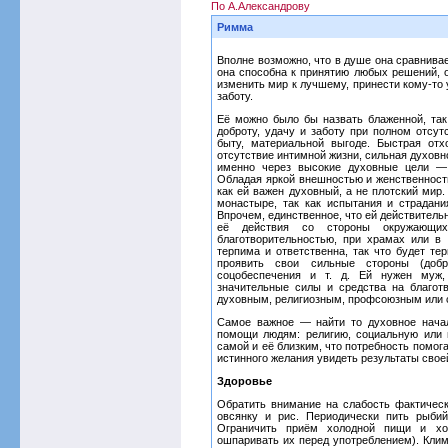
По А.Александрову
Римма
Вполне возможно, что в душе она сравнивае
она способна к принятию любых решений, о
изменить мир к лучшему, принести кому-то 
заботу.
Её можно было бы назвать блаженной, так
доброту, удачу и заботу при полном отсут
быту, материальной выгоде. Быстрая отхо
отсутствие интимной жизни, сильная духов
именно через высокие духовные цели — 
Обладая яркой внешностью и женственность
как ей важен духовный, а не плотский мир
монастыре, так как испытания и страдани
Впрочем, единственное, что ей действитель
её действия со стороны окружающих
благотворительностью, при храмах или в
терпима и ответственна, так что будет те
проявить свои сильные стороны (добр
соцобеспечения и т. д. Ей нужен муж,
значительные силы и средства на благот
духовным, религиозным, профсоюзным или 
Самое важное — найти то духовное начал
помощи людям: религию, социальную или 
самой и её близким, что потребность помога
истинного желания увидеть результаты свое
Здоровье
Обратить внимание на слабость фактическ
овсянку и рис. Периодически пить рыбий
Ограничить приём холодной пищи и хо
ошпаривать их перед употреблением). Клим