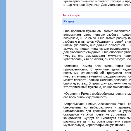
чрезмерно сильного мочевого пузыря и пре
отвар листьев брусники. Для усиления печен
По Б.Хигиру
Римма
Она нравится мужчинам, любит влюбляться
вспоминает свою первую любовь, идеали
возможно, и не было. Она любит разыгры
любовью и пытаясь убедиться в своей вла
интимную связь, она должна влюбиться — 
аккуратна, педантична, умело распределяет
для любовного свидания. Она способна увле
чувства она высказывает мужчине нап
чувствовать, что её любят, ей как воздух не
«Зимняя» Римма всю жизнь ищет наст
приключениями. В мужчинах ценит наде
интимных отношений ей требуется при
чувствительна к внешним раздражителям, ос
может потерять всякое желание близости. И
своих чувствах. В таких случаях мужчине 
это терпеливый мужчина, не настаивающий в 
«Осенняя» Римма любвеобильна, ценит в му
его временной сдержанности.
«Апрельская» Римма Алексеевна очень ка
сексуальна, но небезразлична к эротике
немаловажно для крепкого брака, а удов
скандалов на этой почве не устраивает
конфликтов. Супруг её чувствует стабил
разнополые дети, которым родители удел
музыкальную, хореографическую школы.