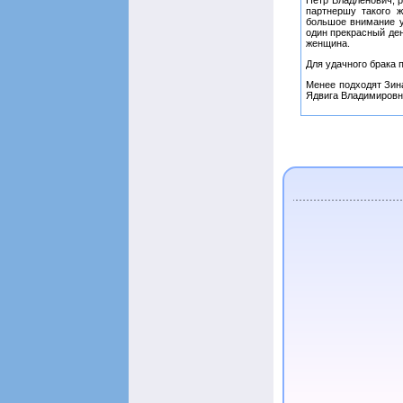
Петр Владленович, р
партнершу такого ж
большое внимание у
один прекрасный де
женщина.
Для удачного брака 
Менее подходят Зин
Ядвига Владимировн