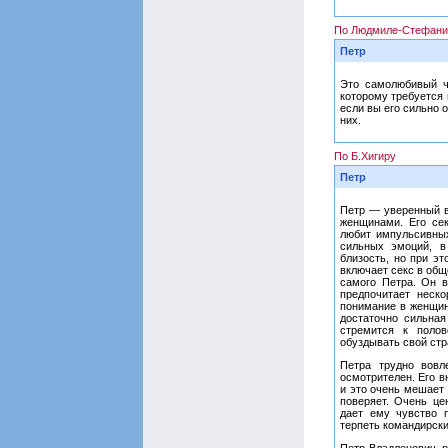
По Людмиле-Стефани
Петр
Это самолюбивый ч
которому требуется 
если вы его сильно 
них.
По Б.Хигиру
Петр
Петр — уверенный в
женщинами. Его сек
любит импульсивных
сильных эмоций, в
близость, но при э
включает секс в общ
самого Петра. Он 
предпочитает неск
понимание в женщин
достаточно сильная
стремится к поло
обуздывать свой стр
Петра трудно вовл
осмотрителен. Его в
и это очень мешает
поверяет. Очень це
дает ему чувство п
терпеть командирски