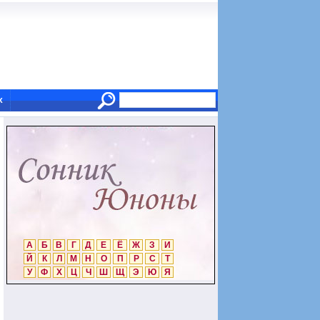
х
А
Б
В
Г
Д
Е
Ё
Ж
З
И
Й
К
Л
М
Н
О
П
Р
С
Т
У
Ф
Х
Ц
Ч
Ш
Щ
Э
Ю
Я