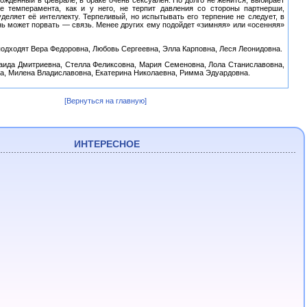
ожденный в феврале, в браке очень сексуален. Но долго не женится, выбирает
е темперамента, как и у него, не терпит давления со стороны партнерши,
деляет её интеллекту. Терпеливый, но испытывать его терпение не следует, в
нь может порвать — связь. Менее других ему подойдет «зимняя» или «осенняя»
подходят Вера Федоровна, Любовь Сергеевна, Элла Карповна, Леся Леонидовна.
аида Дмитриевна, Стелла Феликсовна, Мария Семеновна, Лола Станиславовна,
а, Милена Владиславовна, Екатерина Николаевна, Римма Эдуардовна.
[Вернуться на главную]
ИНТЕРЕСНОЕ