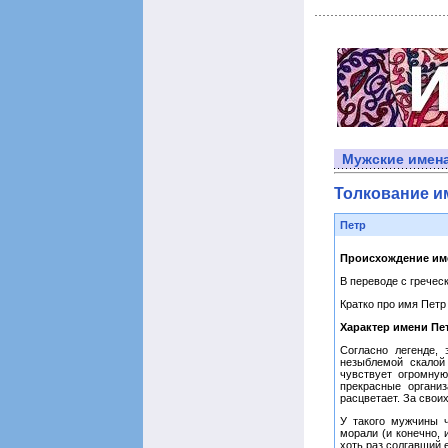
Мужские имен
Толкование и
Петр
Происхождение им
В переводе с греческ
Кратко про имя Петр
Характер имени Пе
Согласно легенде,
незыблемой скалой
чувствует огромну
прекрасные организ
расцветает. За своих
У такого мужчины 
морали (и конечно, 
хоть раз солгавший 