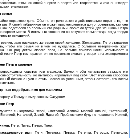
лескивать излишек своей энергии в спорте или творчестве, иначе он изведет
здражительностью.
и семье
райне серьезное дело. Обычно он религиозен и действительно верит в то, что
 раз. К своей избраннице он может присматриваться долго: оценивать, как она
, как ведет себя со своими и его родными, любит ли детей. Для женщины Петра
а первом месте. В интимные отношения он вступает только тогда, когда твердо
езности отношений.
 ревнив, зато насколько же верен своей женщине. Женившись, Петр старается
ть, чтобы его семья ни в чем не нуждалась. С большим нетерпением ждет
ика. Он рад детям любого пола, но больше привязанности испытывает к
й жизни Петр темпераментен, но несколько скован, уговорить на эксперименты
ени Петр в карьере
превосходным юристом или медиком. Важно, чтобы начальство уважало его
 самостоятельность, не пыталось «прогнуть» под себя. Этот мужчина способен
венный бизнес с нуля и стать насколько успешным, чтобы оставить его потом
и мечтает.
тр: как подобрать имя для мальчика
зерогу и Тельцу с выделенным Сатурном.
ени Петр
лучится с Людмилой, Верой, Светланой, Алиной, Мартой, Дианой, Екатериной,
 Евгенией, Натальей, Эллой, Ядвигой. Проблемными будут отношения с Ириной,
онимы:
Петр, Питер, Пьеро, Пьер.
ласкательное имя:
Петя, Петенька, Петька, Петечка, Петруша, Петрушка,