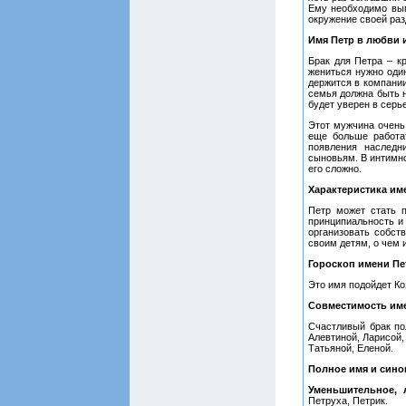
Ему необходимо вып
окружение своей ра
Имя Петр в любви 
Брак для Петра – к
жениться нужно один
держится в компании
семья должна быть н
будет уверен в серь
Этот мужчина очень
еще больше работа
появления наследн
сыновьям. В интимно
его сложно.
Характеристика им
Петр может стать 
принципиальность и
организовать собст
своим детям, о чем 
Гороскоп имени Пе
Это имя подойдет Ко
Совместимость им
Счастливый брак по
Алевтиной, Ларисой,
Татьяной, Еленой.
Полное имя и син
Уменьшительное, 
Петруха, Петрик.