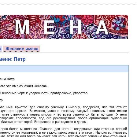
а
Женские имена
мени: Петр
ени Петр
ого это имя означает «скала».
 Основные черты: уверенность, правдолюбие, упорство.
тр
 это имя Христос дал своему ученику Симеону, предрекая, что тот станет
 для его церкви. Возможно, именно поэтому каждый носитель этого имени
ю ответственность перед миром и во всем стремится быть лучшим. У него
аторские способности, под его руководством любая организация буквально
 близких стоит горой. Его слова не расходятся с делом.
черно-белое мышление. Главное для него – следование единственно верной
именно он ее носитель), и не важно, каких жертв это стоит. Например, человек,
ему, даже во имя блага, умирает для него. Петр бывает довольно воинственным.