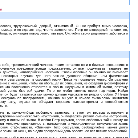
и
еловек, трудолюбивый, добрый, отзывчивый. Он не пройдет мимо человека,
помощь, и не сделает вид, что не заметил его. Петр не зловредный человек, но,
обидели, он найдет повод отомстить вам. Он любит своих родителей, заботится о
 себе, трезвомыслящий человек, таким остается он и в близких отношениях с
суальное поведение всегда предсказуемо, он все продумывает заранее, не
 действий, кавалерийских наскоков. Своей любовью он обычно не вызывает
 некоторых случаях для него важнее духовное общение, чем физическая
том и секс занимает в скромной жизни Петра не последнее место. Он разумно
ение с женщиной, чтобы он обогащал их отношения, не создавая дискомфорта у
весьма болезненно относится к любым неудачам в интимной жизни, поэтому
орый успех быстрой удаче. Петр не любит менять своих партнерш. Найдя
е, он будет стараться как можно дольше удержать её рядом с собой. У Петра
 сексуальная возбудимость, обычно он уже в начале физических контактов
вому акту, однако он обладает хорошим самоконтролем и способностью
асти.
ечь в, какую-нибудь любовную авантюру, в этом он весьма осторожен и
нутренний мир несколько неустойчив, он подвержен резким сменам настроения,
 ему в интимной жизни. В любви Петр скрытен, своих любовных тайн никому не
нит женскую привязанность, налаженная и упорядоченная сексуальная жизнь
окоя, стабильности. «Зимний» Петр сексуален, свободолюбив, может долго
е замашки жены, но в один прекрасный день бросить её без всяких объяснений.