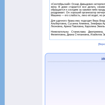
«Сентябрьский» Оскар Давыдович нетерпели
жену. В доме старается все делать своим
обращается к соседям за какими-либо продук
раздражает. Он хороший организатор вечеро
Машина — его слабость, лихо её водит, но 
Для удачного брака ему подходят Вера Вла
Альбертовна, Сусанна Алиевна, Земфира Ар
Леоновна, Арина Павловна, Каролина Эмиль
Нежелательны Станислава Дмитриевна,
Филипповна, Диана Степановна, Изабелла Э
[Верн
И