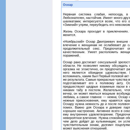
Оскар
Нервная система слабая, непоседа, в 
Любознателен, настойчив. Имеет много дру
шахматами; интересуется всем, что его о
«Зимний» упрям, переубедить его невозмож
Жизнь Оскара проходит в приключениях.
женится.
«Ноябрьский» Оскар Дмитриевич внешне с
влечение к женщинам не ослабевает до с
продолжительный секс. Предпочитает 
качественным. Умеет расположить женщи
поражений.
Оскар рано достигает сексуальной зрелост
области. Не позволяет никому обсуждать
оргазма не эгоистично, он предпочитает р
него является обоюдное удовольствие. 
вспоминать, каким был Первый половой акт 
же результата. Самые прекрасные чувства в
подготавливает его к половому акту. О
предшествуют щедрые взаимные ласки в 
никаких табу в постели. Желательно, ч
вечер, он может явиться мощным возбужд
любима, а самое главное — нежна; Оскар 
нежные прикосновения, ему нравятся кра
Оскару нужна нежность до и после половог
помех. Важно для Оскара и доверие пар
хорошее настроение. Активнее всего в сек
ему внутреннее удовлетворение. Предпочит
невероятное влечение. Нужна спокойная об
чем дело дойдет до кульминации; он усп
чувствительным зонам, долгим» поцелуя
может выяснения отношений.