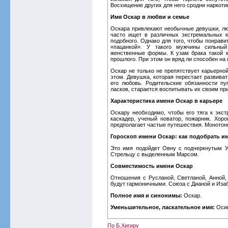
Восхищение других для него сродни наркотик
Имя Оскар в любви и семье
Оскара привлекают необычные девушки, лю
часто ищет в различных экстремальных к
подобного. Однако для того, чтобы понрави
«пацанкой». У такого мужчины сильный
женственные формы. К узам брака такой м
прошлого. При этом он вряд ли способен на 
Оскар не только не препятствует карьерно
этом. Девушка, которая перестает развиват
его любовь. Родительские обязанности п
ласков, старается воспитывать их своим пр
Характеристика имени Оскар в карьере
Оскару необходимо, чтобы его тяга к экс
каскадер, ученый новатор, пожарник. Хоро
предполагает частые путешествия. Монотонн
Гороскоп имени Оскар: как подобрать и
Это имя подойдет Овну с подчеркнутым 
Стрельцу с выделенным Марсом.
Совместимость имени Оскар
Отношения с Русланой, Светланой, Анной,
будут гармоничными. Союза с Дианой и Изаб
Полное имя и синонимы:
Оскар.
Уменьшительное, ласкательное имя:
Осик
По Б.Хигиру