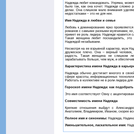
Надежда любит командовать. Упряма, может 
было так, как она хочет. Надежде сложно 
делах. Она слишком мало внимания уделяет
недостатками – это не для нее.
Имя Надежда в любви и семье
Любовь к доминированию ярко проявляется 
романов с самыми разными мужчинами, но д
примет ее роль лидера. Надежде нравится с
Такая женщина любит поскандалить, это
Надеждой незабываем.
Несмотря на ее взрывной характер, муж Над
дружеское плечо. Она – верный человек,
радость. Такая женщина не слишком л
зарабатывать больше, чем муж, и обеспечи
Характеристика имени Надежда в карьер
Надежда обычно достигает многого в своей
сфере красоты, информационных технология
Работать в коллективе не в роли лидера для 
Гороскоп имени Надежда: как подобрать
Это имя соответствует Овну с акцентирован
Совместимость имени Надежда
Крепкие отношения выйдут с Александро
Анатолием, Владимиром, Иваном, скорее все
Полное имя и синонимы:
Надежда, Надин
Уменьшительное, ласкательное имя:
Надя