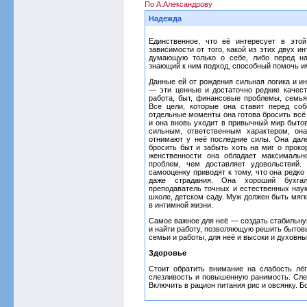
По А.Александрову
Надежда
Единственное, что её интересует в эт
зависимости от того, какой из этих двух и
думающую только о себе, либо перед на
знающий к ним подход, способный помочь и
Данные ей от рождения сильная логика и и
— эти ценные и достаточно редкие качест
работа, быт, финансовые проблемы, семья
Все цели, которые она ставит перед соб
отдельные моменты она готова бросить всё 
и она вновь уходит в привычный мир бытов
сильным, ответственным характером, он
отнимают у неё последние силы. Она дале
бросить быт и забыть хоть на миг о прок
женственности она обладает максимальн
проблем, чем доставляет удовольствий.
самооценку приводят к тому, что она редко
даже страдания. Она хороший бухгалт
преподаватель точных и естественных наук
школе, детском саду. Муж должен быть мяг
в интимной жизни.
Самое важное для неё — создать стабильну
и найти работу, позволяющую решить быто
семьи и работы, для неё и высоки и духовны
Здоровье
Стоит обратить внимание на слабость лёг
слезливость и повышенную ранимость. След
Включить в рацион питания рис и овсянку. Б