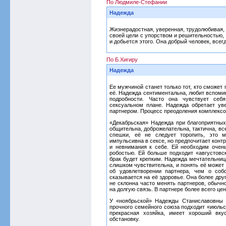
По Людмиле-Стефании
Надежда
Жизнерадостная, уверенная, трудолюбивая, 
своей цели с упорством и решительностью, н
и добьется этого. Она добрый человек, всег
По Б.Хигиру
Надежда
Ее мужчиной станет только тот, кто сможет
её. Надежда сентиментальна, любит вспомин
подробности. Часто она чувствует себ
сексуальном плане. Надежда обретает у
партнером. Процесс преодоления комплексо
«Декабрьская» Надежда при благоприятны
общительна, доброжелательна, тактична, вс
спешки, её не следует торопить, это 
импульсивна в сексе, но предпочитает конт
и невнимания к себе. Ей необходим очен
робостью. Ей больше подходит «августовск
брак будет крепким. Надежда мечтательниц
слишком чувствительна, и понять её может
об удовлетворении партнера, чем о соб
сказывается на её здоровье. Она более др
не склонна часто менять партнеров, обычн
на долгую связь. В партнере более всего цен
У «ноябрьской» Надежды Станиславовны 
прочного семейного союза подходит «июльс
прекрасная хозяйка, имеет хороший вку
обстановку.