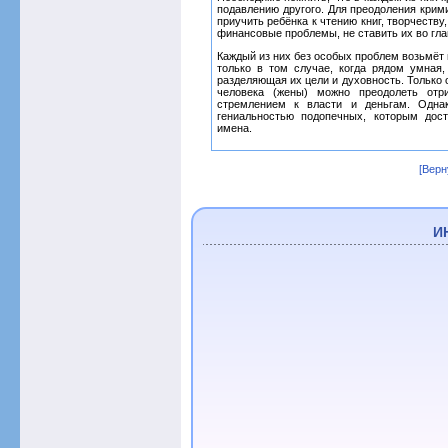
подавлению другого. Для преодоления крим
приучить ребёнка к чтению книг, творчеств
финансовые проблемы, не ставить их во гла
Каждый из них без особых проблем возьмёт 
только в том случае, когда рядом умная
разделяющая их цели и духовность. Только 
человека (жены) можно преодолеть отр
стремлением к власти и деньгам. Одна
гениальностью подопечных, которым дос
имена.
[Верн
И